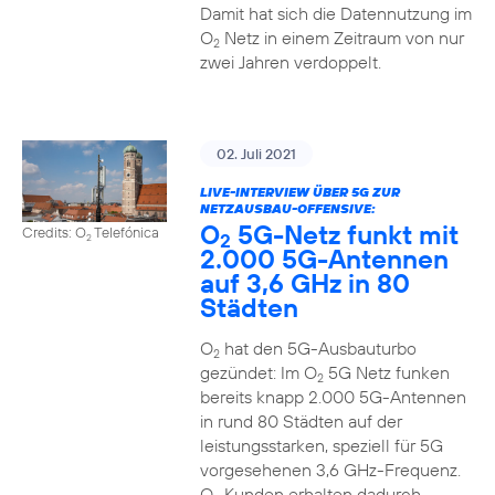
Damit hat sich die Datennutzung im
O
Netz in einem Zeitraum von nur
2
zwei Jahren verdoppelt.
02. Juli 2021
LIVE-INTERVIEW ÜBER 5G ZUR
NETZAUSBAU-OFFENSIVE:
O
5G-Netz funkt mit
Credits: O
Telefónica
2
2
2.000 5G-Antennen
auf 3,6 GHz in 80
Städten
O
hat den 5G-Ausbauturbo
2
gezündet: Im O
5G Netz funken
2
bereits knapp 2.000 5G-Antennen
in rund 80 Städten auf der
leistungsstarken, speziell für 5G
vorgesehenen 3,6 GHz-Frequenz.
O
Kunden erhalten dadurch