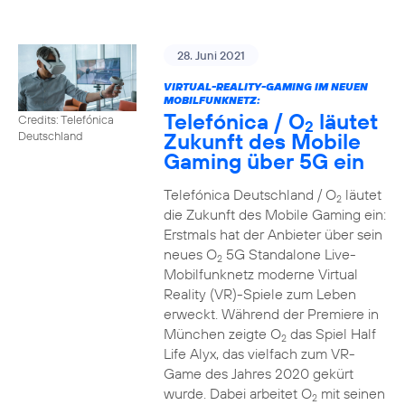
28. Juni 2021
VIRTUAL-REALITY-GAMING IM NEUEN
MOBILFUNKNETZ:
Telefónica / O
läutet
Credits: Telefónica
2
Zukunft des Mobile
Deutschland
Gaming über 5G ein
Telefónica Deutschland / O
läutet
2
die Zukunft des Mobile Gaming ein:
Erstmals hat der Anbieter über sein
neues O
5G Standalone Live-
2
Mobilfunknetz moderne Virtual
Reality (VR)-Spiele zum Leben
erweckt. Während der Premiere in
München zeigte O
das Spiel Half
2
Life Alyx, das vielfach zum VR-
Game des Jahres 2020 gekürt
wurde. Dabei arbeitet O
mit seinen
2