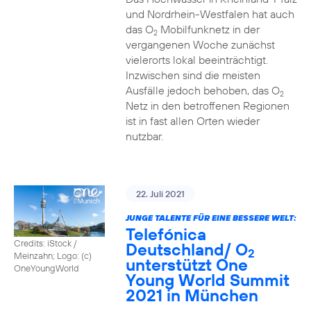
und Nordrhein-Westfalen hat auch
das O
Mobilfunknetz in der
2
vergangenen Woche zunächst
vielerorts lokal beeinträchtigt.
Inzwischen sind die meisten
Ausfälle jedoch behoben, das O
2
Netz in den betroffenen Regionen
ist in fast allen Orten wieder
nutzbar.
22. Juli 2021
JUNGE TALENTE FÜR EINE BESSERE WELT:
Telefónica
Credits: iStock /
Deutschland/ O
2
Meinzahn; Logo: (c)
unterstützt One
OneYoungWorld
Young World Summit
2021 in München