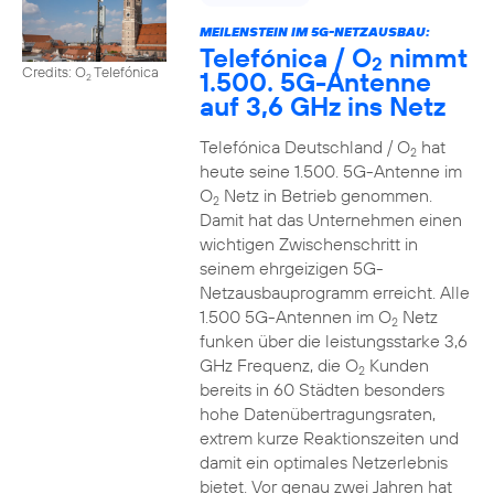
MEILENSTEIN IM 5G-NETZAUSBAU:
Telefónica / O
nimmt
2
Credits: O
Telefónica
1.500. 5G-Antenne
2
auf 3,6 GHz ins Netz
Telefónica Deutschland / O
hat
2
heute seine 1.500. 5G-Antenne im
O
Netz in Betrieb genommen.
2
Damit hat das Unternehmen einen
wichtigen Zwischenschritt in
seinem ehrgeizigen 5G-
Netzausbauprogramm erreicht. Alle
1.500 5G-Antennen im O
Netz
2
funken über die leistungsstarke 3,6
GHz Frequenz, die O
Kunden
2
bereits in 60 Städten besonders
hohe Datenübertragungsraten,
extrem kurze Reaktionszeiten und
damit ein optimales Netzerlebnis
bietet. Vor genau zwei Jahren hat