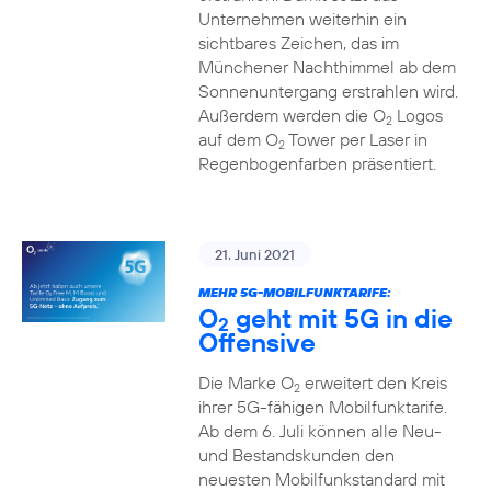
Unternehmen weiterhin ein
sichtbares Zeichen, das im
Münchener Nachthimmel ab dem
Sonnenuntergang erstrahlen wird.
Außerdem werden die O
Logos
2
auf dem O
Tower per Laser in
2
Regenbogenfarben präsentiert.
21. Juni 2021
MEHR 5G-MOBILFUNKTARIFE:
O
geht mit 5G in die
2
Offensive
Die Marke O
erweitert den Kreis
2
ihrer 5G-fähigen Mobilfunktarife.
Ab dem 6. Juli können alle Neu-
und Bestandskunden den
neuesten Mobilfunkstandard mit