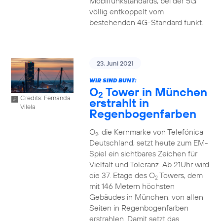
Mobilfunkstandards, bei der 5G
völlig entkoppelt vom
bestehenden 4G-Standard funkt.
23. Juni 2021
WIR SIND BUNT:
O
Tower in München
2
Credits: Fernanda
erstrahlt in
Vilela
Regenbogenfarben
O
, die Kernmarke von Telefónica
2
Deutschland, setzt heute zum EM-
Spiel ein sichtbares Zeichen für
Vielfalt und Toleranz. Ab 21Uhr wird
die 37. Etage des O
Towers, dem
2
mit 146 Metern höchsten
Gebäudes in München, von allen
Seiten in Regenbogenfarben
erstrahlen. Damit setzt das