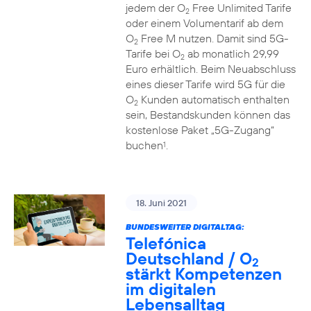
jedem der O
Free Unlimited Tarife
2
oder einem Volumentarif ab dem
O
Free M nutzen. Damit sind 5G-
2
Tarife bei O
ab monatlich 29,99
2
Euro erhältlich. Beim Neuabschluss
eines dieser Tarife wird 5G für die
O
Kunden automatisch enthalten
2
sein, Bestandskunden können das
kostenlose Paket „5G-Zugang“
buchen
.
1
18. Juni 2021
BUNDESWEITER DIGITALTAG:
Telefónica
Deutschland / O
2
stärkt Kompetenzen
im digitalen
Lebensalltag