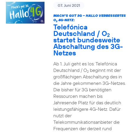
07. Juni 2021
MACH’S GUT 3G – HALLO VERBESSERTES
O
4G-NETZ:
2
Telefónica
Deutschland / O
2
startet bundesweite
Abschaltung des 3G-
Netzes
Ab 1. Juli geht es los: Telefónica
Deutschland / O
beginnt mit der
2
großflächigen Abschaltung des in
die Jahre gekommenen 3G-Netzes.
Die bisher für 3G benötigten
Ressourcen machen bis
Jahresende Platz für das deutlich
leistungsfähigere 4G-Netz. Dafür
nutzt der
Telekommunikationsanbieter die
Frequenzen der derzeit rund