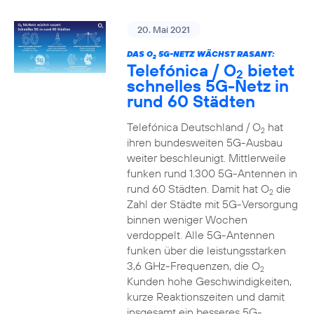
20. Mai 2021
DAS O
5G-NETZ WÄCHST RASANT:
2
Telefónica / O
bietet
2
schnelles 5G-Netz in
rund 60 Städten
Telefónica Deutschland / O
hat
2
ihren bundesweiten 5G-Ausbau
weiter beschleunigt. Mittlerweile
funken rund 1.300 5G-Antennen in
rund 60 Städten. Damit hat O
die
2
Zahl der Städte mit 5G-Versorgung
binnen weniger Wochen
verdoppelt. Alle 5G-Antennen
funken über die leistungsstarken
3,6 GHz-Frequenzen, die O
2
Kunden hohe Geschwindigkeiten,
kurze Reaktionszeiten und damit
insgesamt ein besseres 5G-