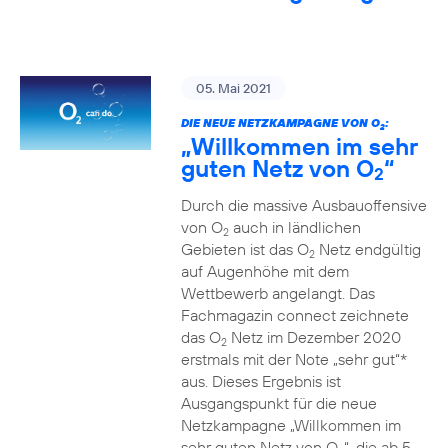
05. Mai 2021
DIE NEUE NETZKAMPAGNE VON O
:
2
„Willkommen im sehr
guten Netz von O
“
2
Durch die massive Ausbauoffensive
von O
auch in ländlichen
2
Gebieten ist das O
Netz endgültig
2
auf Augenhöhe mit dem
Wettbewerb angelangt. Das
Fachmagazin connect zeichnete
das O
Netz im Dezember 2020
2
erstmals mit der Note „sehr gut“*
aus. Dieses Ergebnis ist
Ausgangspunkt für die neue
Netzkampagne „Willkommen im
sehr guten Netz von O
“, die ab 5.