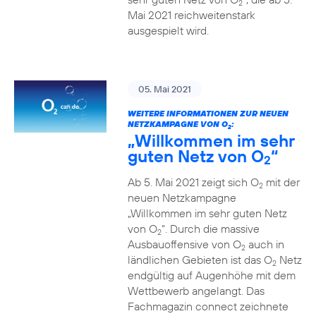
2
Mai 2021 reichweitenstark
ausgespielt wird.
05. Mai 2021
WEITERE INFORMATIONEN ZUR NEUEN
NETZKAMPAGNE VON O
:
2
„Willkommen im sehr
guten Netz von O
“
2
Ab 5. Mai 2021 zeigt sich O
mit der
2
neuen Netzkampagne
„Willkommen im sehr guten Netz
von O
“. Durch die massive
2
Ausbauoffensive von O
auch in
2
ländlichen Gebieten ist das O
Netz
2
endgültig auf Augenhöhe mit dem
Wettbewerb angelangt. Das
Fachmagazin connect zeichnete