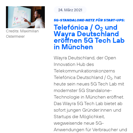
24. März 2021
5G-STANDALONE-NETZ FÜR START-UPS:
Telefónica / O
und
2
Credits: Maximilian
Wayra Deutschland
Ostermeier
eröffnen 5G Tech Lab
in München
Wayra Deutschland, der Open
Innovation Hub des
Telekommunikationskonzerns
Telefónica Deutschland / O
, hat
2
heute sein neues 5G Tech Lab mit
modernster 5G Standalone-
Technologie in München eröffnet.
Das Wayra 5G Tech Lab bietet ab
sofort jungen Gründer:innen und
Startups die Möglichkeit,
wegweisende neue 5G-
Anwendungen für Verbraucher und