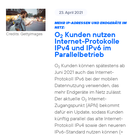
23. April 2021
MEHR IP-ADRESSEN UND ENDGERÄTE IM
NETZ:
O
Kunden nutzen
Credits: Gettyimages
2
Internet-Protokolle
IPv4 und IPv6 im
Parallelbetrieb
O
Kunden können spätestens ab
2
Juni 2021 auch das Internet-
Protokoll IPv6 bei der mobilen
Datennutzung verwenden, das
mehr Endgeräte im Netz zulässt.
Der aktuelle O
Internet-
2
Zugangspunkt (APN) bekommt
dafür ein Update, sodass Kunden
künftig parallel das alte Internet-
Protokoll IPv4 sowie den neueren
IPv6-Standard nutzen können (=