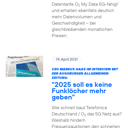
Datentarife O
My Data 5G-fähig
2
2
und erhalten ebenfalls deutlich
mehr Datenvolumen und
Geschwindigkeit – bei
gleichbleibenden monatlichen
Preisen.
19. April 2021
CEO MARKUS HAAS IM INTERVIEW MIT
DER AUGSBURGER ALLGEMEINEN
ZEITUNG:
"2025 soll es keine
Funklöcher mehr
geben"
Wie schnell baut Telefónica
Deutschland / O
das 5G Netz aus?
2
Weshalb hindern
Frequenzauktionen den schnellen