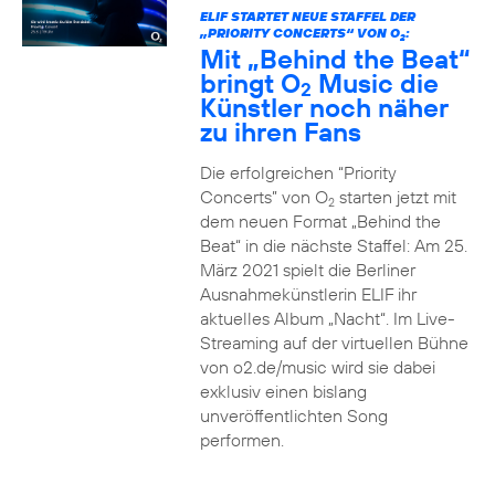
ELIF STARTET NEUE STAFFEL DER
„PRIORITY CONCERTS“ VON O
:
2
Mit „Behind the Beat“
bringt O
Music die
2
Künstler noch näher
zu ihren Fans
Die erfolgreichen “Priority
Concerts” von O
starten jetzt mit
2
dem neuen Format „Behind the
Beat“ in die nächste Staffel: Am 25.
März 2021 spielt die Berliner
Ausnahmekünstlerin ELIF ihr
aktuelles Album „Nacht“. Im Live-
Streaming auf der virtuellen Bühne
von o2.de/music wird sie dabei
exklusiv einen bislang
unveröffentlichten Song
performen.