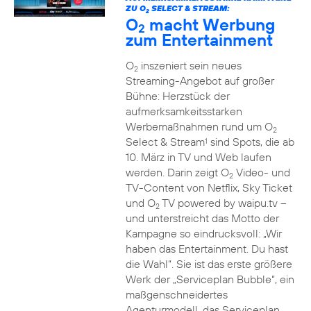
ZU O
SELECT & STREAM:
2
O
macht Werbung
2
zum Entertainment
O
inszeniert sein neues
2
Streaming-Angebot auf großer
Bühne: Herzstück der
aufmerksamkeitsstarken
Werbemaßnahmen rund um O
2
Select & Stream
sind Spots, die ab
1
10. März in TV und Web laufen
werden. Darin zeigt O
Video- und
2
TV-Content von Netflix, Sky Ticket
und O
TV powered by waipu.tv –
2
und unterstreicht das Motto der
Kampagne so eindrucksvoll: „Wir
haben das Entertainment. Du hast
die Wahl“. Sie ist das erste größere
Werk der „Serviceplan Bubble“, ein
maßgenschneidertes
Agenturmodell, das Serviceplan