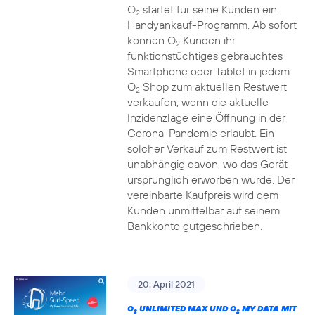
O
startet für seine Kunden ein
2
Handyankauf-Programm. Ab sofort
können O
Kunden ihr
2
funktionstüchtiges gebrauchtes
Smartphone oder Tablet in jedem
O
Shop zum aktuellen Restwert
2
verkaufen, wenn die aktuelle
Inzidenzlage eine Öffnung in der
Corona-Pandemie erlaubt. Ein
solcher Verkauf zum Restwert ist
unabhängig davon, wo das Gerät
ursprünglich erworben wurde. Der
vereinbarte Kaufpreis wird dem
Kunden unmittelbar auf seinem
Bankkonto gutgeschrieben.
20. April 2021
O
UNLIMITED MAX UND O
MY DATA MIT
2
2