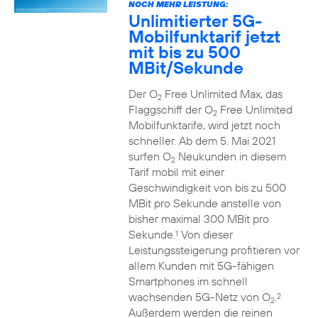
NOCH MEHR LEISTUNG:
Unlimitierter 5G-
Mobilfunktarif jetzt
mit bis zu 500
MBit/Sekunde
Der O
Free Unlimited Max, das
2
Flaggschiff der O
Free Unlimited
2
Mobilfunktarife, wird jetzt noch
schneller. Ab dem 5. Mai 2021
surfen O
Neukunden in diesem
2
Tarif mobil mit einer
Geschwindigkeit von bis zu 500
MBit pro Sekunde anstelle von
bisher maximal 300 MBit pro
Sekunde.
Von dieser
1
Leistungssteigerung profitieren vor
allem Kunden mit 5G-fähigen
Smartphones im schnell
wachsenden 5G-Netz von O
.
2
2
Außerdem werden die reinen