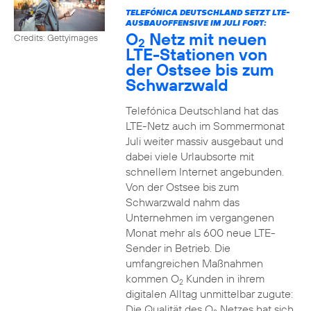
TELEFÓNICA DEUTSCHLAND SETZT LTE-
AUSBAUOFFENSIVE IM JULI FORT:
O
Netz mit neuen
Credits: Gettyimages
2
LTE-Stationen von
der Ostsee bis zum
Schwarzwald
Telefónica Deutschland hat das
LTE-Netz auch im Sommermonat
Juli weiter massiv ausgebaut und
dabei viele Urlaubsorte mit
schnellem Internet angebunden.
Von der Ostsee bis zum
Schwarzwald nahm das
Unternehmen im vergangenen
Monat mehr als 600 neue LTE-
Sender in Betrieb. Die
umfangreichen Maßnahmen
kommen O
Kunden in ihrem
2
digitalen Alltag unmittelbar zugute:
Die Qualität des O
Netzes hat sich