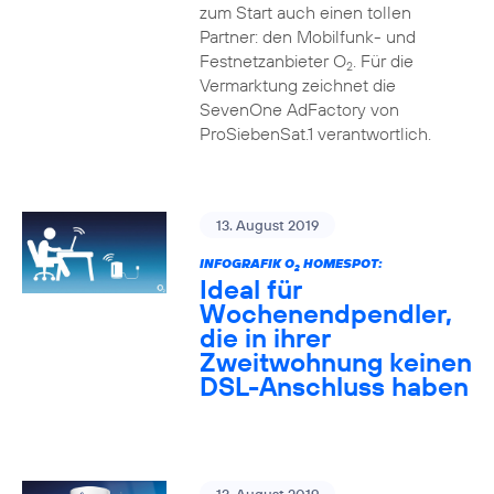
zum Start auch einen tollen
Partner: den Mobilfunk- und
Festnetzanbieter O
. Für die
2
Vermarktung zeichnet die
SevenOne AdFactory von
ProSiebenSat.1 verantwortlich.
13. August 2019
INFOGRAFIK O
HOMESPOT:
2
Ideal für
Wochenendpendler,
die in ihrer
Zweitwohnung keinen
DSL-Anschluss haben