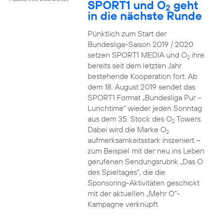
SPORT1 und O
geht
2
in die nächste Runde
Pünktlich zum Start der
Bundesliga-Saison 2019 / 2020
setzen SPORT1 MEDIA und O
ihre
2
bereits seit dem letzten Jahr
bestehende Kooperation fort: Ab
dem 18. August 2019 sendet das
SPORT1 Format „Bundesliga Pur –
Lunchtime“ wieder jeden Sonntag
aus dem 35. Stock des O
Towers.
2
Dabei wird die Marke O
2
aufmerksamkeitsstark inszeniert –
zum Beispiel mit der neu ins Leben
gerufenen Sendungsrubrik „Das O
des Spieltages“, die die
Sponsoring-Aktivitäten geschickt
mit der aktuellen „Mehr O“-
Kampagne verknüpft.