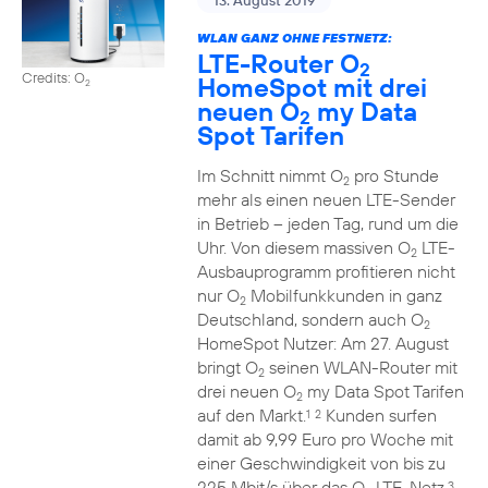
13. August 2019
WLAN GANZ OHNE FESTNETZ:
LTE-Router O
2
Credits: O
HomeSpot mit drei
2
neuen O
my Data
2
Spot Tarifen
Im Schnitt nimmt O
pro Stunde
2
mehr als einen neuen LTE-Sender
in Betrieb – jeden Tag, rund um die
Uhr. Von diesem massiven O
LTE-
2
Ausbauprogramm profitieren nicht
nur O
Mobilfunkkunden in ganz
2
Deutschland, sondern auch O
2
HomeSpot Nutzer: Am 27. August
bringt O
seinen WLAN-Router mit
2
drei neuen O
my Data Spot Tarifen
2
auf den Markt.
Kunden surfen
1
2
damit ab 9,99 Euro pro Woche mit
einer Geschwindigkeit von bis zu
225 Mbit/s über das O
LTE-Netz.
3