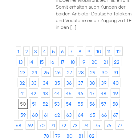
moderner Mobilfunktechnik erfüllt.
Somit erhalten auch Kunden der
beiden Anbieter Deutsche Telekom
und Vodafone einen Zugang zu LTE
in den […]
1
2
3
4
5
6
7
8
9
10
11
12
13
14
15
16
17
18
19
20
21
22
23
24
25
26
27
28
29
30
31
32
33
34
35
36
37
38
39
40
41
42
43
44
45
46
47
48
49
50
51
52
53
54
55
56
57
58
59
60
61
62
63
64
65
66
67
68
69
70
71
72
73
74
75
76
77
78
79
80
81
82