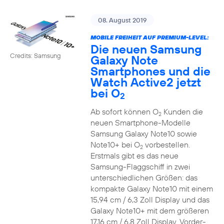
08. August 2019
MOBILE FREIHEIT AUF PREMIUM-LEVEL:
Die neuen Samsung
Credits: Samsung
Galaxy Note
Smartphones und die
Watch Active2 jetzt
bei O
2
Ab sofort können O
Kunden die
2
neuen Smartphone-Modelle
Samsung Galaxy Note10 sowie
Note10+ bei O
vorbestellen.
2
Erstmals gibt es das neue
Samsung-Flaggschiff in zwei
unterschiedlichen Größen: das
kompakte Galaxy Note10 mit einem
15,94 cm / 6,3 Zoll Display und das
Galaxy Note10+ mit dem größeren
17,16 cm / 6,8 Zoll Display. Vorder-