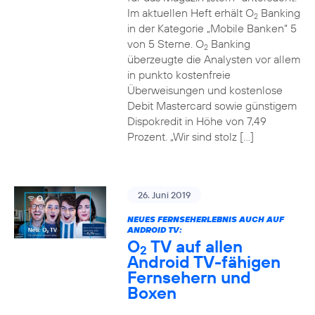
Im aktuellen Heft erhält O
Banking
2
in der Kategorie „Mobile Banken“ 5
von 5 Sterne. O
Banking
2
überzeugte die Analysten vor allem
in punkto kostenfreie
Überweisungen und kostenlose
Debit Mastercard sowie günstigem
Dispokredit in Höhe von 7,49
Prozent. „Wir sind stolz […]
26. Juni 2019
NEUES FERNSEHERLEBNIS AUCH AUF
ANDROID TV:
O
TV auf allen
2
Android TV-fähigen
Fernsehern und
Boxen