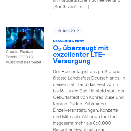
im norddeutschen Scheeßel und
„Southside“ im […]
18. Juni 2019
HESSENTAG 2019:
O
überzeugt mit
2
Credits: Pixabay,
exzellenter LTE-
Pexels
|
CC0 1.0,
Versorgung
Ausschnitt bearbeitet
Der Hessentag ist das größte und
älteste Landesfest Deutschlands. In
diesem Jahr fand das Fest vom 7.
bis 16. Juni in Bad Hersfeld statt, der
Geburtsstadt von Konrad Zuse und
Konrad Duden. Zahlreiche
Einzelveranstaltungen, Konzerte
und Mitmach-Aktionen lockten
insgesamt mehr als 860.000
Besucher. Rechtzeitig zur