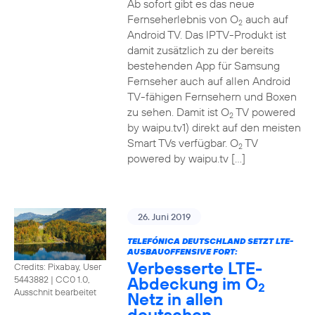
Ab sofort gibt es das neue
Fernseherlebnis von O
auch auf
2
Android TV. Das IPTV-Produkt ist
damit zusätzlich zu der bereits
bestehenden App für Samsung
Fernseher auch auf allen Android
TV-fähigen Fernsehern und Boxen
zu sehen. Damit ist O
TV powered
2
by waipu.tv1) direkt auf den meisten
Smart TVs verfügbar. O
TV
2
powered by waipu.tv […]
26. Juni 2019
TELEFÓNICA DEUTSCHLAND SETZT LTE-
AUSBAUOFFENSIVE FORT:
Verbesserte LTE-
Credits: Pixabay, User
Abdeckung im O
5443882
|
CC0 1.0,
2
Ausschnit bearbeitet
Netz in allen
deutschen