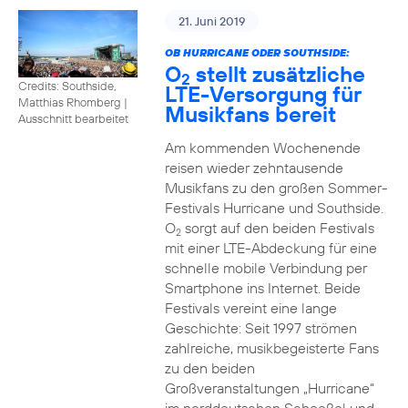
21. Juni 2019
OB HURRICANE ODER SOUTHSIDE:
O
stellt zusätzliche
2
Credits: Southside,
LTE-Versorgung für
Matthias Rhomberg
|
Musikfans bereit
Ausschnitt bearbeitet
Am kommenden Wochenende
reisen wieder zehntausende
Musikfans zu den großen Sommer-
Festivals Hurricane und Southside.
O
sorgt auf den beiden Festivals
2
mit einer LTE-Abdeckung für eine
schnelle mobile Verbindung per
Smartphone ins Internet. Beide
Festivals vereint eine lange
Geschichte: Seit 1997 strömen
zahlreiche, musikbegeisterte Fans
zu den beiden
Großveranstaltungen „Hurricane“