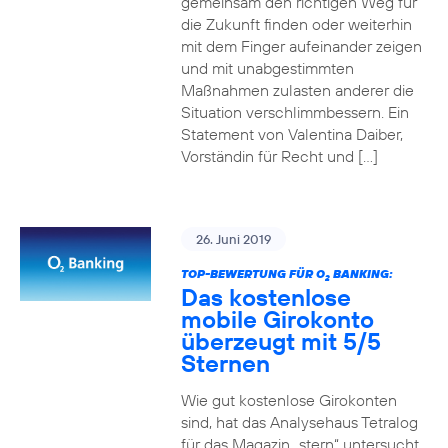
gemeinsam den richtigen Weg für
die Zukunft finden oder weiterhin
mit dem Finger aufeinander zeigen
und mit unabgestimmten
Maßnahmen zulasten anderer die
Situation verschlimmbessern. Ein
Statement von Valentina Daiber,
Vorständin für Recht und […]
26. Juni 2019
TOP-BEWERTUNG FÜR O
BANKING:
2
Das kostenlose
mobile Girokonto
überzeugt mit 5/5
Sternen
Wie gut kostenlose Girokonten
sind, hat das Analysehaus Tetralog
für das Magazin „stern“ untersucht.