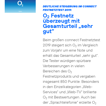
DEUTLICHE STEIGERUNG IM CONNECT
FESTNETZTEST 2019:
O
Festnetz
2
überzeugt mit
Gesamturteil „sehr
gut“
Beim großen connect Festnetztest
2019 steigert sich O
im Vergleich
2
zum Vorjahr um eine Note und
erhält das Gesamturteil „sehr gut“.
Die Tester würdigen spürbare
Verbesserungen in vielen
Bereichen des O
2
Festnetzprodukts und vergaben
insgesamt 850 Punkte. Besonders
in den Einzelkategorien „Web-
Services“ und „Web-TV“ brillierte
O
mit Bestwertungen. Auch bei
2
der „Sprachtelefonie“ erzielte O
2