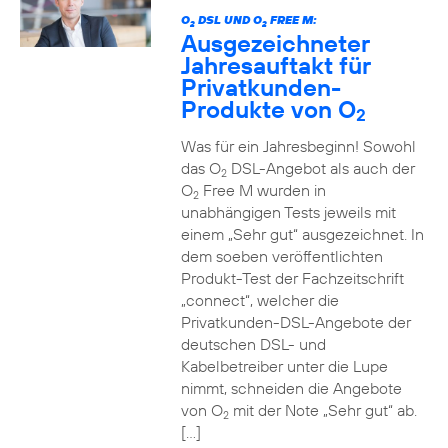
O
DSL UND O
FREE M:
2
2
Ausgezeichneter
Jahresauftakt für
Privatkunden-
Produkte von O
2
Was für ein Jahresbeginn! Sowohl
das O
DSL-Angebot als auch der
2
O
Free M wurden in
2
unabhängigen Tests jeweils mit
einem „Sehr gut“ ausgezeichnet. In
dem soeben veröffentlichten
Produkt-Test der Fachzeitschrift
„connect“, welcher die
Privatkunden-DSL-Angebote der
deutschen DSL- und
Kabelbetreiber unter die Lupe
nimmt, schneiden die Angebote
von O
mit der Note „Sehr gut“ ab.
2
[…]