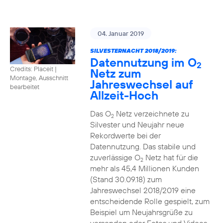
04. Januar 2019
SILVESTERNACHT 2018/2019:
Datennutzung im O
2
Credits: Placeit
|
Netz zum
Montage, Ausschnitt
Jahreswechsel auf
bearbeitet
Allzeit-Hoch
Das O
Netz verzeichnete zu
2
Silvester und Neujahr neue
Rekordwerte bei der
Datennutzung. Das stabile und
zuverlässige O
Netz hat für die
2
mehr als 45,4 Millionen Kunden
(Stand 30.09.18) zum
Jahreswechsel 2018/2019 eine
entscheidende Rolle gespielt, zum
Beispiel um Neujahrsgrüße zu