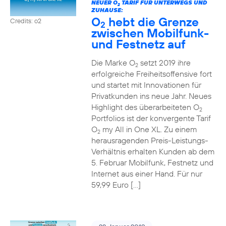
NEUER O
TARIF FÜR UNTERWEGS UND
2
ZUHAUSE:
O
hebt die Grenze
Credits: o2
2
zwischen Mobilfunk-
und Festnetz auf
Die Marke O
setzt 2019 ihre
2
erfolgreiche Freiheitsoffensive fort
und startet mit Innovationen für
Privatkunden ins neue Jahr. Neues
Highlight des überarbeiteten O
2
Portfolios ist der konvergente Tarif
O
my All in One XL. Zu einem
2
herausragenden Preis-Leistungs-
Verhältnis erhalten Kunden ab dem
5. Februar Mobilfunk, Festnetz und
Internet aus einer Hand. Für nur
59,99 Euro […]