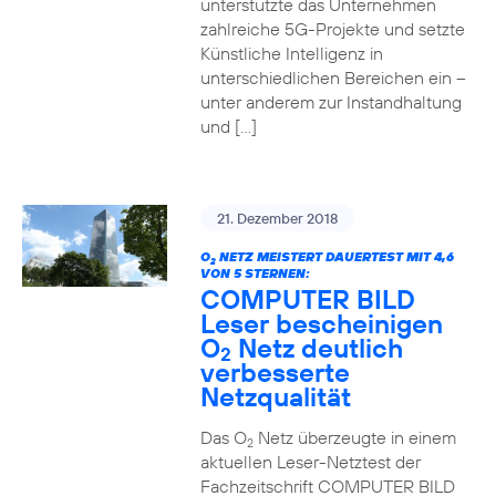
unterstützte das Unternehmen
zahlreiche 5G-Projekte und setzte
Künstliche Intelligenz in
unterschiedlichen Bereichen ein –
unter anderem zur Instandhaltung
und […]
21. Dezember 2018
O
NETZ MEISTERT DAUERTEST MIT 4,6
2
VON 5 STERNEN:
COMPUTER BILD
Leser bescheinigen
O
Netz deutlich
2
verbesserte
Netzqualität
Das O
Netz überzeugte in einem
2
aktuellen Leser-Netztest der
Fachzeitschrift COMPUTER BILD