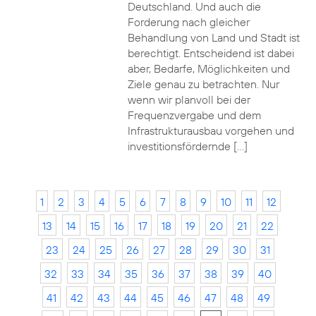
Deutschland. Und auch die
Forderung nach gleicher
Behandlung von Land und Stadt ist
berechtigt. Entscheidend ist dabei
aber, Bedarfe, Möglichkeiten und
Ziele genau zu betrachten. Nur
wenn wir planvoll bei der
Frequenzvergabe und dem
Infrastrukturausbau vorgehen und
investitionsfördernde […]
1
2
3
4
5
6
7
8
9
10
11
12
13
14
15
16
17
18
19
20
21
22
23
24
25
26
27
28
29
30
31
32
33
34
35
36
37
38
39
40
41
42
43
44
45
46
47
48
49