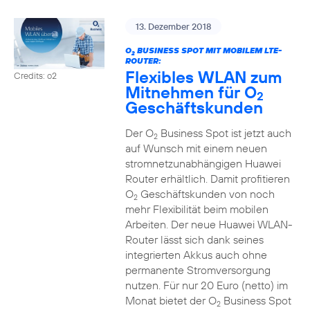
13. Dezember 2018
O
BUSINESS SPOT MIT MOBILEM LTE-
2
ROUTER:
Flexibles WLAN zum
Credits: o2
Mitnehmen für O
2
Geschäftskunden
Der O
Business Spot ist jetzt auch
2
auf Wunsch mit einem neuen
stromnetzunabhängigen Huawei
Router erhältlich. Damit profitieren
O
Geschäftskunden von noch
2
mehr Flexibilität beim mobilen
Arbeiten. Der neue Huawei WLAN-
Router lässt sich dank seines
integrierten Akkus auch ohne
permanente Stromversorgung
nutzen. Für nur 20 Euro (netto) im
Monat bietet der O
Business Spot
2