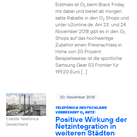
Erstmals ist O
beim Black Friday
2
mit dabei und bietet ab morgen
satte Rabatte in den O
Shops und
2
unter o2online.de. Am 23. und 24.
November 2018 gibt es in den O
2
Shops auf das hochwertige
Zubehör einen Preisnachlass in
Höhe von 20 Prozent:
Beispielsweise ist die sportliche
Samsung Gear S3 Frontier für
199,20 Euro […]
20. November 2018
TELEFÓNICA DEUTSCHLAND
VERBESSERT O
NETZ:
2
Positive Wirkung der
Credits: Telefónica
Netzintegration in
Deutschland
weiteren Städten