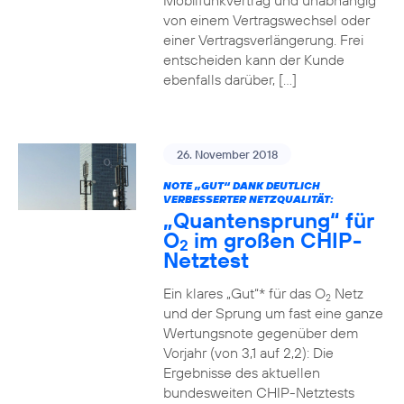
Mobilfunkvertrag und unabhängig
von einem Vertragswechsel oder
einer Vertragsverlängerung. Frei
entscheiden kann der Kunde
ebenfalls darüber, […]
26. November 2018
NOTE „GUT“ DANK DEUTLICH
VERBESSERTER NETZQUALITÄT:
„Quantensprung“ für
O
im großen CHIP-
2
Netztest
Ein klares „Gut“* für das O
Netz
2
und der Sprung um fast eine ganze
Wertungsnote gegenüber dem
Vorjahr (von 3,1 auf 2,2): Die
Ergebnisse des aktuellen
bundesweiten CHIP-Netztests