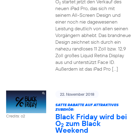
O
startet jetzt den Verkauf des
2
neuen iPad Pro, das sich mit
seinem All-Screen Design und
einer noch nie dagewesenen
Leistung deutlich von allen seinen
Vorgängern abhebt. Das brandneue
Design zeichnet sich durch ein
nahezu randloses 11 Zoll bzw. 12,9
Zoll großes Liquid Retina Display
aus und unterstützt Face ID.
Außerdem ist das iPad Pro […]
22. November 2018
SATTE RABATTE AUF ATTRAKTIVES
ZUBEHÖR:
Black Friday wird bei
Credits: o2
O
zum Black
2
Weekend