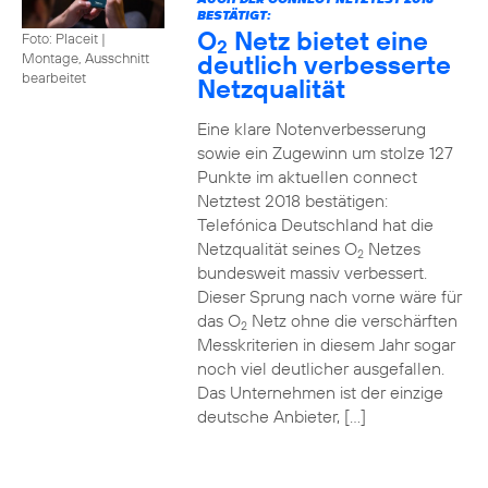
BESTÄTIGT:
O
Netz bietet eine
Foto: Placeit
|
2
deutlich verbesserte
Montage, Ausschnitt
bearbeitet
Netzqualität
Eine klare Notenverbesserung
sowie ein Zugewinn um stolze 127
Punkte im aktuellen connect
Netztest 2018 bestätigen:
Telefónica Deutschland hat die
Netzqualität seines O
Netzes
2
bundesweit massiv verbessert.
Dieser Sprung nach vorne wäre für
das O
Netz ohne die verschärften
2
Messkriterien in diesem Jahr sogar
noch viel deutlicher ausgefallen.
Das Unternehmen ist der einzige
deutsche Anbieter, […]