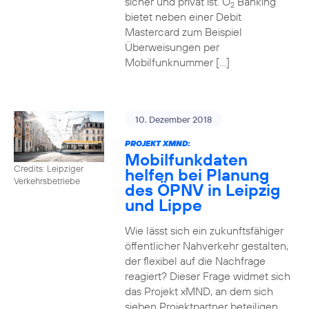
sicher und privat ist. O
Banking
2
bietet neben einer Debit
Mastercard zum Beispiel
Überweisungen per
Mobilfunknummer […]
10. Dezember 2018
PROJEKT XMND:
Mobilfunkdaten
Credits: Leipziger
helfen bei Planung
Verkehrsbetriebe
des ÖPNV in Leipzig
und Lippe
Wie lässt sich ein zukunftsfähiger
öffentlicher Nahverkehr gestalten,
der flexibel auf die Nachfrage
reagiert? Dieser Frage widmet sich
das Projekt xMND, an dem sich
sieben Projektpartner beteiligen.