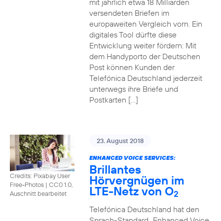
mit jährlich etwa 18 Milliarden
versendeten Briefen im
europaweiten Vergleich vorn. Ein
digitales Tool dürfte diese
Entwicklung weiter fördern: Mit
dem Handyporto der Deutschen
Post können Kunden der
Telefónica Deutschland jederzeit
unterwegs ihre Briefe und
Postkarten […]
23. August 2018
ENHANCED VOICE SERVICES:
Brillantes
Credits: Pixabay User
Hörvergnügen im
Free-Photos
|
CC0 1.0,
LTE-Netz von O
2
Auschnitt bearbeitet
Telefónica Deutschland hat den
Sprach-Standard „Enhanced Voice