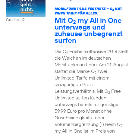
MOBILFUNK PLUS FESTNETZ – O
HAT
2
EINEN TARIF FÜR ALLES:
Mit O
my All in One
Credits: o2
2
unterwegs und
zuhause unbegrenzt
surfen
Die O
Freiheitsoffensive 2018 stellt
2
die Weichen im deutschen
Mobilfunkmarkt neu: Am 21. August
startet die Marke O
zwei
2
Unlimited-Tarife mit einem
einzigartigen Preis-
Leistungsverhältnis. Mit O
Free
2
Unlimited surfen Kunden
unterwegs bereits für günstige
59,99 Euro pro Monat ohne
Geschwindigkeits- oder
Volumenbegrenzung.(1) Beim O
2
my All in One ist im Preis von