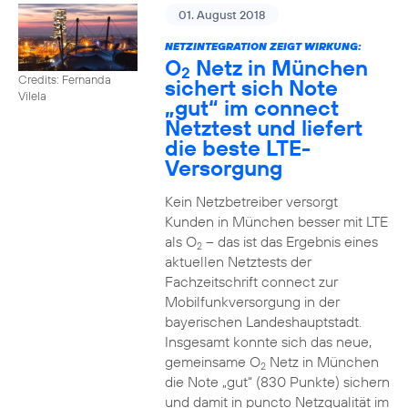
01. August 2018
NETZINTEGRATION ZEIGT WIRKUNG:
O
Netz in München
2
Credits: Fernanda
sichert sich Note
Vilela
„gut“ im connect
Netztest und liefert
die beste LTE-
Versorgung
Kein Netzbetreiber versorgt
Kunden in München besser mit LTE
als O
– das ist das Ergebnis eines
2
aktuellen Netztests der
Fachzeitschrift connect zur
Mobilfunkversorgung in der
bayerischen Landeshauptstadt.
Insgesamt konnte sich das neue,
gemeinsame O
Netz in München
2
die Note „gut“ (830 Punkte) sichern
und damit in puncto Netzqualität im