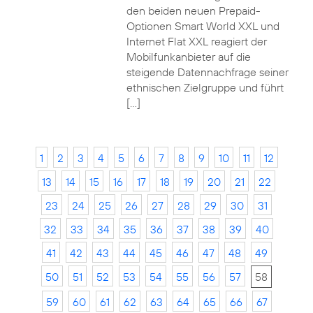
den beiden neuen Prepaid-
Optionen Smart World XXL und
Internet Flat XXL reagiert der
Mobilfunkanbieter auf die
steigende Datennachfrage seiner
ethnischen Zielgruppe und führt
[…]
1
2
3
4
5
6
7
8
9
10
11
12
13
14
15
16
17
18
19
20
21
22
23
24
25
26
27
28
29
30
31
32
33
34
35
36
37
38
39
40
41
42
43
44
45
46
47
48
49
50
51
52
53
54
55
56
57
58
59
60
61
62
63
64
65
66
67