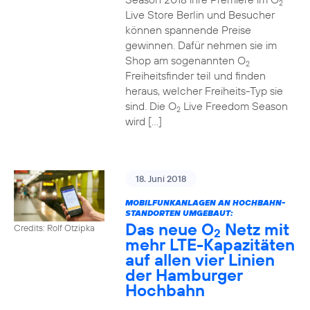
2
Live Store Berlin und Besucher
können spannende Preise
gewinnen. Dafür nehmen sie im
Shop am sogenannten O
2
Freiheitsfinder teil und finden
heraus, welcher Freiheits-Typ sie
sind. Die O
Live Freedom Season
2
wird […]
18. Juni 2018
MOBILFUNKANLAGEN AN HOCHBAHN-
STANDORTEN UMGEBAUT:
Das neue O
Netz mit
Credits: Rolf Otzipka
2
mehr LTE-Kapazitäten
auf allen vier Linien
der Hamburger
Hochbahn