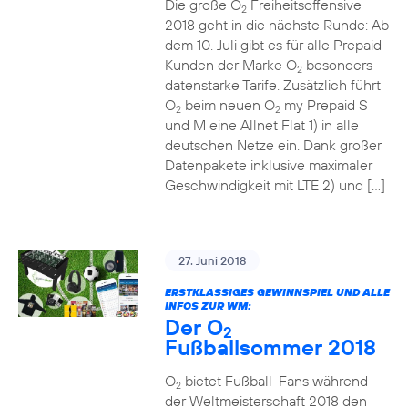
Die große O
Freiheitsoffensive
2
2018 geht in die nächste Runde: Ab
dem 10. Juli gibt es für alle Prepaid-
Kunden der Marke O
besonders
2
datenstarke Tarife. Zusätzlich führt
O
beim neuen O
my Prepaid S
2
2
und M eine Allnet Flat 1) in alle
deutschen Netze ein. Dank großer
Datenpakete inklusive maximaler
Geschwindigkeit mit LTE 2) und […]
27. Juni 2018
ERSTKLASSIGES GEWINNSPIEL UND ALLE
INFOS ZUR WM:
Der O
2
Fußballsommer 2018
O
bietet Fußball-Fans während
2
der Weltmeisterschaft 2018 den