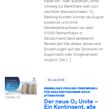
Kasse ein- oder auszahlen, ohne
Umweg zur Bankfiliale oder zum
nächsten Bankautomaten. O
2
Banking Kunden können ab August
kostenlos und ohne
Mindesteinkaufswert an über
11.000 Partnerfilialen in
Deutschland Geld abheben1).
Bereits seit Mai dieses Jahres sind
Einzahlungen auf das Girokonto im
Supermarkt oder Drogeriemarkt
möglich. Die […]
18. Juli 2018
EINMALIGES POOLING-TARIFMODELL
FÜR GESCHÄFTSKUNDEN NOCH
ATTRAKTIVER:
Credits: o2
Der neue O
Unite –
2
Ein Kontingent, alle