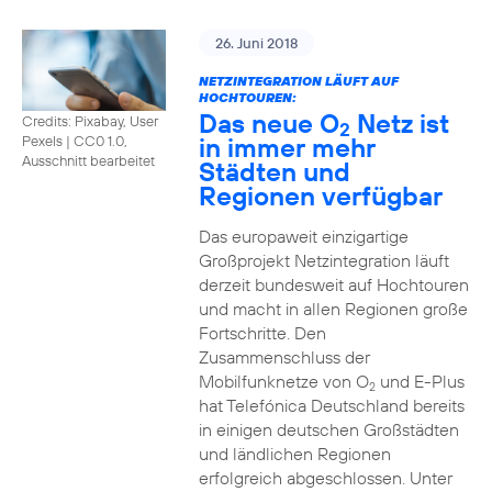
26. Juni 2018
NETZINTEGRATION LÄUFT AUF
HOCHTOUREN:
Das neue O
Netz ist
Credits: Pixabay, User
2
in immer mehr
Pexels
|
CC0 1.0,
Ausschnitt bearbeitet
Städten und
Regionen verfügbar
Das europaweit einzigartige
Großprojekt Netzintegration läuft
derzeit bundesweit auf Hochtouren
und macht in allen Regionen große
Fortschritte. Den
Zusammenschluss der
Mobilfunknetze von O
und E-Plus
2
hat Telefónica Deutschland bereits
in einigen deutschen Großstädten
und ländlichen Regionen
erfolgreich abgeschlossen. Unter