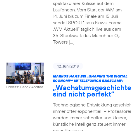
spektakulärer Kulisse auf dem
Laufenden. Vom Start der WM am
14. Juni bis zum Finale am 15. Juli
sendet SPORT1 sein News-Format
„WM Aktuell“ täglich live aus dem
35. Stockwerk des Münchner O
2
Towers […]
12. Juni 2018
MARKUS HAAS BEI „SHAPING THE DIGITAL
ECONOMY“ IM TELEFÓNICA BASECAMP:
„Wachstumsgeschicht
Credits: Henrik Andree
sind nicht perfekt“
Technologische Entwicklung geschieh
immer öfter exponentiell – Prozessore
werden immer schneller und kleiner,
künstliche Intelligenz steuert immer
mehr Prozesse,