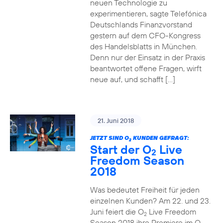
neuen Technologie zu
experimentieren, sagte Telefónica
Deutschlands Finanzvorstand
gestern auf dem CFO-Kongress
des Handelsblatts in München.
Denn nur der Einsatz in der Praxis
beantwortet offene Fragen, wirft
neue auf, und schafft […]
21. Juni 2018
JETZT SIND O
KUNDEN GEFRAGT:
2
Start der O
Live
2
Freedom Season
2018
Was bedeutet Freiheit für jeden
einzelnen Kunden? Am 22. und 23.
Juni feiert die O
Live Freedom
2
Season 2018 ihre Premiere im O