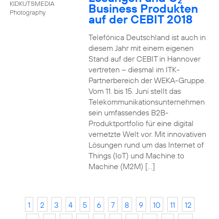
2
KIDKUTSMEDIA
Business Produkten
Photography
auf der CEBIT 2018
Telefónica Deutschland ist auch in
diesem Jahr mit einem eigenen
Stand auf der CEBIT in Hannover
vertreten – diesmal im ITK-
Partnerbereich der WEKA-Gruppe.
Vom 11. bis 15. Juni stellt das
Telekommunikationsunternehmen
sein umfassendes B2B-
Produktportfolio für eine digital
vernetzte Welt vor. Mit innovativen
Lösungen rund um das Internet of
Things (IoT) und Machine to
Machine (M2M) […]
1
2
3
4
5
6
7
8
9
10
11
12