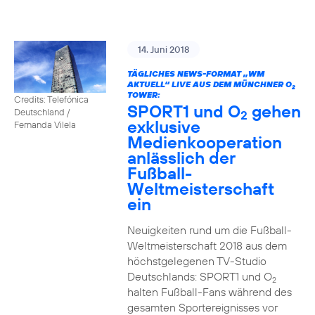
14. Juni 2018
TÄGLICHES NEWS-FORMAT „WM
AKTUELL“ LIVE AUS DEM MÜNCHNER O
2
TOWER:
Credits: Telefónica
SPORT1 und O
gehen
Deutschland /
2
exklusive
Fernanda Vilela
Medienkooperation
anlässlich der
Fußball-
Weltmeisterschaft
ein
Neuigkeiten rund um die Fußball-
Weltmeisterschaft 2018 aus dem
höchstgelegenen TV-Studio
Deutschlands: SPORT1 und O
2
halten Fußball-Fans während des
gesamten Sportereignisses vor