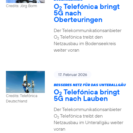
O
Telefónica bringt
Credits: Jörg Borm
2
5G nach
Oberteuringen
Der Telekommunikationsanbieter
O
Telefónica treibt den
2
Netzausbau im Bodenseekreis
weiter voran
17. Februar 2026
BESSERES NETZ FÜR DAS UNTERALLGÄU
O
Telefónica bringt
2
Credits: Telefónica
5G nach Lauben
Deutschland
Der Telekommunikationsanbieter
O
Telefónica treibt den
2
Netzausbau im Unterallgäu weiter
voran