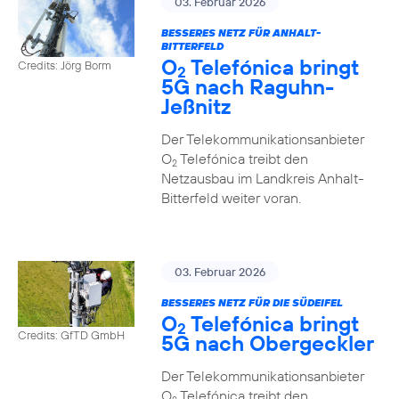
03. Februar 2026
BESSERES NETZ FÜR ANHALT-
BITTERFELD
O
Telefónica bringt
Credits: Jörg Borm
2
5G nach Raguhn-
Jeßnitz
Der Telekommunikationsanbieter
O
Telefónica treibt den
2
Netzausbau im Landkreis Anhalt-
Bitterfeld weiter voran.
03. Februar 2026
BESSERES NETZ FÜR DIE SÜDEIFEL
O
Telefónica bringt
2
Credits: GfTD GmbH
5G nach Obergeckler
Der Telekommunikationsanbieter
O
Telefónica treibt den