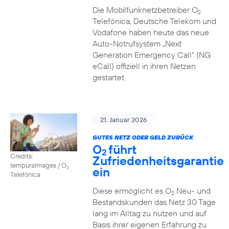
Die Mobilfunknetzbetreiber O
2
Telefónica, Deutsche Telekom und
Vodafone haben heute das neue
Auto-Notrufsystem „Next
Generation Emergency Call“ (NG
eCall) offiziell in ihren Netzen
gestartet.
21. Januar 2026
GUTES NETZ ODER GELD ZURÜCK
O
führt
2
Credits:
Zufriedenheitsgarantie
tempuraImages / O
ein
2
Telefónica
Diese ermöglicht es O
Neu- und
2
Bestandskunden das Netz 30 Tage
lang im Alltag zu nutzen und auf
Basis ihrer eigenen Erfahrung zu