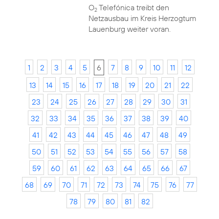
O
Telefónica treibt den
2
Netzausbau im Kreis Herzogtum
Lauenburg weiter voran.
1
2
3
4
5
6
7
8
9
10
11
12
13
14
15
16
17
18
19
20
21
22
23
24
25
26
27
28
29
30
31
32
33
34
35
36
37
38
39
40
41
42
43
44
45
46
47
48
49
50
51
52
53
54
55
56
57
58
59
60
61
62
63
64
65
66
67
68
69
70
71
72
73
74
75
76
77
78
79
80
81
82