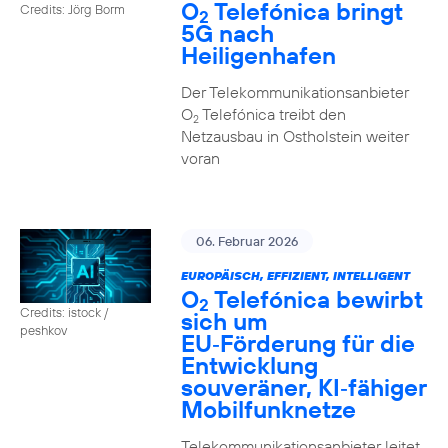
O
Telefónica bringt
Credits: Jörg Borm
2
5G nach
Heiligenhafen
Der Telekommunikationsanbieter
O
Telefónica treibt den
2
Netzausbau in Ostholstein weiter
voran
06. Februar 2026
EUROPÄISCH, EFFIZIENT, INTELLIGENT
O
Telefónica bewirbt
2
Credits: istock /
sich um
peshkov
EU‑Förderung für die
Entwicklung
souveräner, KI‑fähiger
Mobilfunknetze
Telekommunikationsanbieter leitet