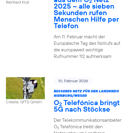
2
Reinhard Krull
2025 – alle sieben
Sekunden rufen
Menschen Hilfe per
Telefon
Am 11. Februar macht der
Europäische Tag des Notrufs auf
die europaweit wichtige
Rufnummer 112 aufmerksam
10. Februar 2026
BESSERES NETZ FÜR DEN LANDKREIS
NIENBURG/WESER
O
Telefónica bringt
Credits: GfTD GmbH
2
5G nach Stöckse
Der Telekommunikationsanbieter
O
Telefónica treibt den
2