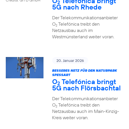
O
Telefónica bringt
2
5G nach Rhede
Der Telekommunikationsanbieter
O
Telefónica treibt den
2
Netzausbau auch im
Westmünsterland weiter voran.
20. Januar 2026
BESSERES NETZ FÜR DEN NATURPARK
SPESSART
O
Telefónica bringt
2
5G nach Flörsbachtal
Der Telekommunikationsanbieter
O
Telefónica treibt den
2
Netzausbau auch im Main-Kinzig-
Kreis weiter voran.