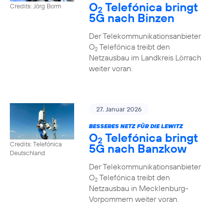
O
Telefónica bringt
Credits: Jörg Borm
2
5G nach Binzen
Der Telekommunikationsanbieter
O
Telefónica treibt den
2
Netzausbau im Landkreis Lörrach
weiter voran.
27. Januar 2026
BESSERES NETZ FÜR DIE LEWITZ
O
Telefónica bringt
2
Credits: Telefónica
5G nach Banzkow
Deutschland
Der Telekommunikationsanbieter
O
Telefónica treibt den
2
Netzausbau in Mecklenburg-
Vorpommern weiter voran.