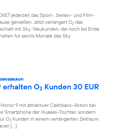
ET jederzeit das Sport-, Serien- und Film-
use genießen. Jetzt verlängert O
das
2
rschaft mit Sky: Neukunden, die noch bis Ende
rhalten für sechs Monate das Sky
VORVERKAUF:
 erhalten O
Kunden 30 EUR
2
onor 9 mit attraktiver Cashback-Aktion bei
eue Smartphone der Huawei-Tochter, sondern
für O
Kunden in einem verlängerten Zeitraum.
2
cier […]