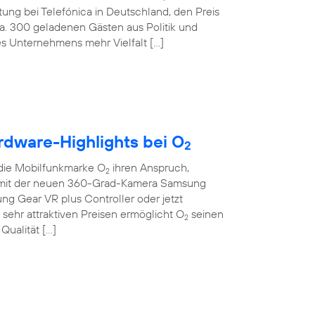
tung bei Telefónica in Deutschland, den Preis
ca. 300 geladenen Gästen aus Politik und
des Unternehmens mehr Vielfalt […]
rdware-Highlights bei O
2
die Mobilfunkmarke O
ihren Anspruch,
2
Ob mit der neuen 360-Grad-Kamera Samsung
sung Gear VR plus Controller oder jetzt
sehr attraktiven Preisen ermöglicht O
seinen
2
Qualität […]