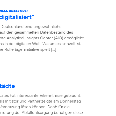
INESS ANALYTICS:
gitalisiert“
ca Deutschland eine ungewöhnliche
en auf den gesammelten Datenbestand des
e Analytical Insights Center (AIC) ermöglicht
in der digitalen Welt. Warum es sinnvoll ist,
 Rolle Eigeninitiative spielt […]
tädte
ates hat interessante Erkenntnisse gebracht.
ls Initiator und Partner zeigte am Donnerstag,
 Vernetzung lösen können. Doch für die
mierung der Abfallentsorgung benötigen diese