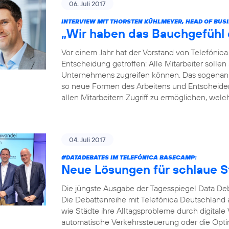
06. Juli 2017
INTERVIEW MIT THORSTEN KÜHLMEYER, HEAD OF BUS
„Wir haben das Bauchgefühl di
Vor einem Jahr hat der Vorstand von Telefóni
Entscheidung getroffen: Alle Mitarbeiter soll
Unternehmens zugreifen können. Das sogenannt
so neue Formen des Arbeitens und Entscheidens 
allen Mitarbeitern Zugriff zu ermöglichen, welche
04. Juli 2017
#DATADEBATES
IM TELEFÓNICA BASECAMP:
Neue Lösungen für schlaue S
Die jüngste Ausgabe der Tagesspiegel Data Deb
Die Debattenreihe mit Telefónica Deutschland a
wie Städte ihre Alltagsprobleme durch digitale
automatische Verkehrssteuerung oder die Opti