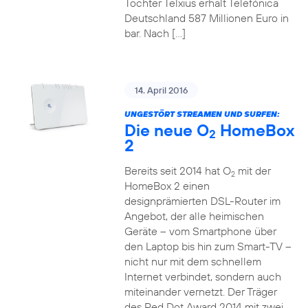
Tochter Telxius erhält Telefónica
Deutschland 587 Millionen Euro in
bar. Nach […]
14. April 2016
UNGESTÖRT STREAMEN UND SURFEN:
Die neue O
HomeBox
2
2
Bereits seit 2014 hat O
mit der
2
HomeBox 2 einen
designprämierten DSL-Router im
Angebot, der alle heimischen
Geräte – vom Smartphone über
den Laptop bis hin zum Smart-TV –
nicht nur mit dem schnellem
Internet verbindet, sondern auch
miteinander vernetzt. Der Träger
des Red Dot Award 2014 mit zwei