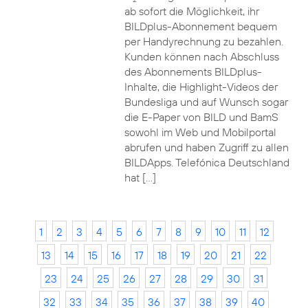
ab sofort die Möglichkeit, ihr
BILDplus-Abonnement bequem
per Handyrechnung zu bezahlen.
Kunden können nach Abschluss
des Abonnements BILDplus-
Inhalte, die Highlight-Videos der
Bundesliga und auf Wunsch sogar
die E-Paper von BILD und BamS
sowohl im Web und Mobilportal
abrufen und haben Zugriff zu allen
BILDApps. Telefónica Deutschland
hat […]
1
2
3
4
5
6
7
8
9
10
11
12
13
14
15
16
17
18
19
20
21
22
23
24
25
26
27
28
29
30
31
32
33
34
35
36
37
38
39
40