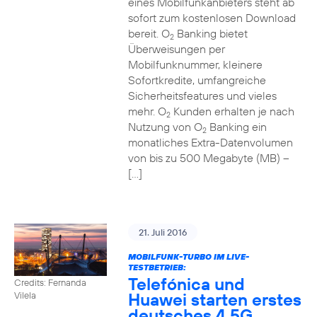
eines Mobilfunkanbieters steht ab
sofort zum kostenlosen Download
bereit. O
Banking bietet
2
Überweisungen per
Mobilfunknummer, kleinere
Sofortkredite, umfangreiche
Sicherheitsfeatures und vieles
mehr. O
Kunden erhalten je nach
2
Nutzung von O
Banking ein
2
monatliches Extra-Datenvolumen
von bis zu 500 Megabyte (MB) –
[…]
21. Juli 2016
MOBILFUNK-TURBO IM LIVE-
TESTBETRIEB:
Telefónica und
Credits: Fernanda
Huawei starten erstes
Vilela
deutsches 4,5G