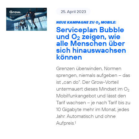
25. April 2023
NEUE KAMPAGNE ZU O
MOBILE:
2
Serviceplan Bubble
und O
zeigen, wie
2
alle Menschen über
sich hinauswachsen
können
Grenzen überwinden, Normen
sprengen, niemals aufgeben – das
ist „can do“. Der Grow-Vorteil
untermauert dieses Mindset im O
2
Mobilfunkangebot und lässt den
Tarif wachsen – je nach Tarif bis zu
10 Gigabyte mehr im Monat, jedes
Jahr. Automatisch und ohne
Aufpreis.
1