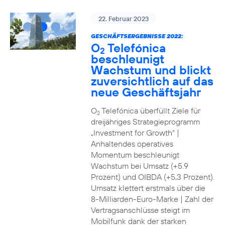
22. Februar 2023
GESCHÄFTSERGEBNISSE 2022:
O
Telefónica
2
beschleunigt
Wachstum und blickt
zuversichtlich auf das
neue Geschäftsjahr
O
Telefónica überfüllt Ziele für
2
dreijähriges Strategieprogramm
„Investment for Growth“ |
Anhaltendes operatives
Momentum beschleunigt
Wachstum bei Umsatz (+5.9
Prozent) und OIBDA (+5,3 Prozent).
Umsatz klettert erstmals über die
8-Milliarden-Euro-Marke | Zahl der
Vertragsanschlüsse steigt im
Mobilfunk dank der starken