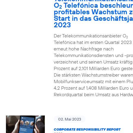
O
Telefónica beschleun
2
profitables Wachstum 
Start in das Geschäftsj
2023
Der Telekommunikationsanbieter O
2
Telefónica hat im ersten Quartal 2023
erneut hohe Nachfrage nach
Telekommunikationsdiensten und -pr
verzeichnet und seinen Umsatz kräfti
Prozent auf 2,101 Milliarden Euro gestei
Die stärksten Wachstumstreiber waren
Mobilfunkserviceumsatz mit einem Pl
4,2 Prozent auf 1,408 Milliarden Euro 
Rekordquartal beim Umsatz aus Hardw
02. Mai 2023
CORPORATE RESPONSIBILITY REPORT