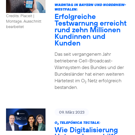
WARNTAG IN BAYERN UND NORDRHEIN-
WESTFALEN:
Erfolgreiche
Credits: Placeit |
Testwarnung erreicht
Montage, Ausschnitt
bearbeitet
rund zehn Millionen
Kundinnen und
Kunden
Das seit vergangenem Jahr
betriebene Cell-Broadcast-
Warnsystem des Bundes und der
Bundesländer hat einen weiteren
Härtetest im O
Netz erfolgreich
2
bestanden.
09. März 2023
O
TELEFÓNICA TECTALK:
2
Wie Digitalisierung