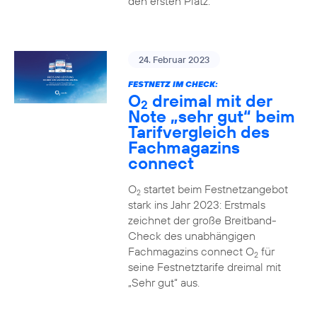
den ersten Platz.
24. Februar 2023
FESTNETZ IM CHECK:
O
dreimal mit der
2
Note „sehr gut“ beim
Tarifvergleich des
Fachmagazins
connect
O
startet beim Festnetzangebot
2
stark ins Jahr 2023: Erstmals
zeichnet der große Breitband-
Check des unabhängigen
Fachmagazins connect O
für
2
seine Festnetztarife dreimal mit
„Sehr gut“ aus.