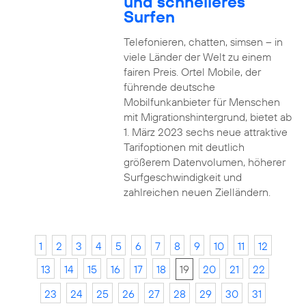
und schnelleres
Surfen
Telefonieren, chatten, simsen – in
viele Länder der Welt zu einem
fairen Preis. Ortel Mobile, der
führende deutsche
Mobilfunkanbieter für Menschen
mit Migrationshintergrund, bietet ab
1. März 2023 sechs neue attraktive
Tarifoptionen mit deutlich
größerem Datenvolumen, höherer
Surfgeschwindigkeit und
zahlreichen neuen Zielländern.
1
2
3
4
5
6
7
8
9
10
11
12
13
14
15
16
17
18
19
20
21
22
23
24
25
26
27
28
29
30
31