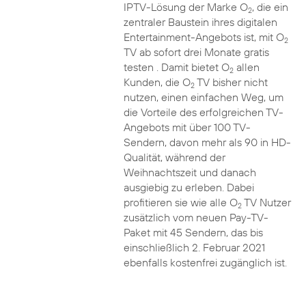
IPTV-Lösung der Marke O
, die ein
2
zentraler Baustein ihres digitalen
Entertainment-Angebots ist, mit O
2
TV ab sofort drei Monate gratis
testen . Damit bietet O
allen
2
Kunden, die O
TV bisher nicht
2
nutzen, einen einfachen Weg, um
die Vorteile des erfolgreichen TV-
Angebots mit über 100 TV-
Sendern, davon mehr als 90 in HD-
Qualität, während der
Weihnachtszeit und danach
ausgiebig zu erleben. Dabei
profitieren sie wie alle O
TV Nutzer
2
zusätzlich vom neuen Pay-TV-
Paket mit 45 Sendern, das bis
einschließlich 2. Februar 2021
ebenfalls kostenfrei zugänglich ist.