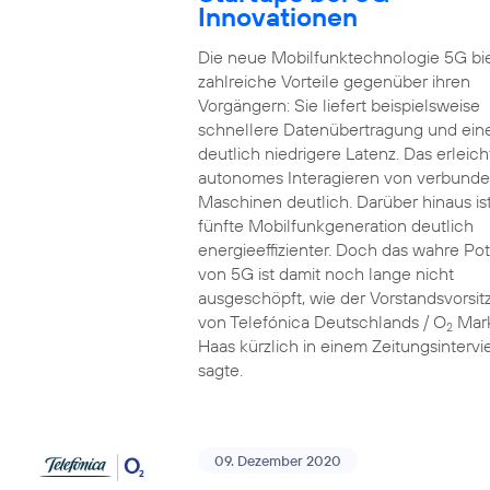
Innovationen
Die neue Mobilfunktechnologie 5G bi
zahlreiche Vorteile gegenüber ihren
Vorgängern: Sie liefert beispielsweise
schnellere Datenübertragung und ein
deutlich niedrigere Latenz. Das erleich
autonomes Interagieren von verbund
Maschinen deutlich. Darüber hinaus ist
fünfte Mobilfunkgeneration deutlich
energieeffizienter. Doch das wahre Pot
von 5G ist damit noch lange nicht
ausgeschöpft, wie der Vorstandsvorsi
von Telefónica Deutschlands / O
Mar
2
Haas kürzlich in einem Zeitungsinterv
sagte.
09. Dezember 2020