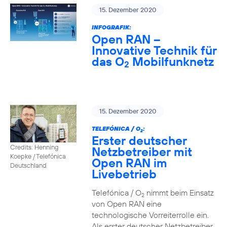
15. Dezember 2020
INFOGRAFIK:
Open RAN –
Innovative Technik für
das O
Mobilfunknetz
2
15. Dezember 2020
TELEFÓNICA / O
:
2
Erster deutscher
Credits: Henning
Netzbetreiber mit
Koepke / Telefónica
Open RAN im
Deutschland
Livebetrieb
Telefónica / O
nimmt beim Einsatz
2
von Open RAN eine
technologische Vorreiterrolle ein.
Als erster deutscher Netzbetreiber