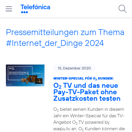
Pressemitteilungen zum Thema
#Internet_der_Dinge 2024
15. Dezember 2020
WINTER-SPECIAL FÜR O
KUNDEN:
2
O
TV und das neue
2
Pay-TV-Paket ohne
Zusatzkosten testen
O
bietet seinen Kunden in diesem
2
Jahr ein Winter-Special für das TV-
Angebot O
TV powered by
2
waipu.tv an. O
Kunden können die
2