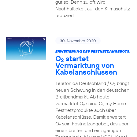
gut so. Denn zu oft wird
Nachhaltigkeit auf den Klimaschutz
reduziert.
30. November 2020
ERWEITERUNG DES FESTNETZANGEBOTS:
O
startet
2
Vermarktung von
Kabelanschlüssen
Telefónica Deutschland / O
bringt
2
neuen Schwung in den deutschen
Breitbandmarkt: Ab heute
vermarktet O
seine O
my Home
2
2
Festnetzprodukte auch über
Kabelanschlüsse. Damit erweitert
O
sein Festnetzangebot, das über
2
einen breiten und einzigartigen