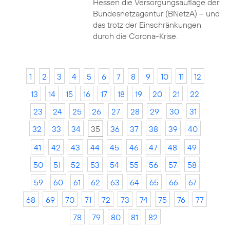
Hessen die Versorgungsauflage der
Bundesnetzagentur (BNetzA) – und
das trotz der Einschränkungen
durch die Corona-Krise.
1
2
3
4
5
6
7
8
9
10
11
12
13
14
15
16
17
18
19
20
21
22
23
24
25
26
27
28
29
30
31
32
33
34
35
36
37
38
39
40
41
42
43
44
45
46
47
48
49
50
51
52
53
54
55
56
57
58
59
60
61
62
63
64
65
66
67
68
69
70
71
72
73
74
75
76
77
78
79
80
81
82