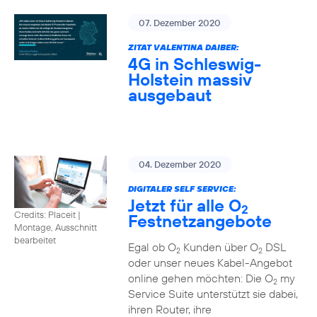
07. Dezember 2020
ZITAT VALENTINA DAIBER:
4G in Schleswig-
Holstein massiv
ausgebaut
04. Dezember 2020
DIGITALER SELF SERVICE:
Jetzt für alle O
2
Credits: Placeit
|
Festnetzangebote
Montage, Ausschnitt
bearbeitet
Egal ob O
Kunden über O
DSL
2
2
oder unser neues Kabel-Angebot
online gehen möchten: Die O
my
2
Service Suite unterstützt sie dabei,
ihren Router, ihre