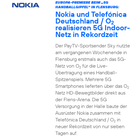
EUROPA-PREMIERE BEIM „5G
HANDBALLGIPFEL“ IN FLENSBURG:
Nokia und Telefónica
Deutschland / O
2
realisieren 5G Indoor-
Netz in Rekordzeit
Der PayTV-Sportsender Sky nutzte
am vergangenen Wochenende in
Flensburg erstmals auch das 5G-
Netz von O
für die Live-
2
Übertragung eines Handball-
Spitzenspiels. Mehrere 5G
Smartphones lieferten über das O
2
Netz HD-Bewegtbilder direkt aus
der Flens-Arena. Die 5G
Versorgung in der Halle baute der
Ausrüster Nokia zusammen mit
Telefónica Deutschland / O
in
2
neuer Rekordzeit von nur sieben
Tagen auf.