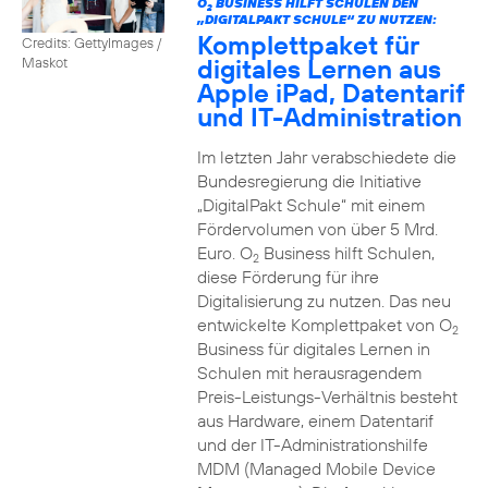
O
BUSINESS HILFT SCHULEN DEN
2
„DIGITALPAKT SCHULE“ ZU NUTZEN:
Komplettpaket für
Credits: GettyImages /
digitales Lernen aus
Maskot
Apple iPad, Datentarif
und IT-Administration
Im letzten Jahr verabschiedete die
Bundesregierung die Initiative
„DigitalPakt Schule“ mit einem
Fördervolumen von über 5 Mrd.
Euro. O
Business hilft Schulen,
2
diese Förderung für ihre
Digitalisierung zu nutzen. Das neu
entwickelte Komplettpaket von O
2
Business für digitales Lernen in
Schulen mit herausragendem
Preis-Leistungs-Verhältnis besteht
aus Hardware, einem Datentarif
und der IT-Administrationshilfe
MDM (Managed Mobile Device