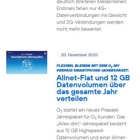
deutlich strikteren Messkriterien.
Erstmals fallen nur 4G-
Datenverbindungen ins Gewicht
und 3G-Verbindungen werden
nicht mehr bewertet.
20. November 2020
FLEXIBEL BLEIBEN MIT DEM O
MY
2
PREPAID SMARTPHONE-JAHRESPAKET:
Allnet-Flat und 12 GB
Datenvolumen über
das gesamte Jahr
verteilen
O
startet ein neues Prepaid-
2
Jahrespaket für O
Kunden: Das
2
„Alles-drin“-Jahrespaket besteht
aus 12 GB Highspeed-
Datenvolumen und einer Allnet-