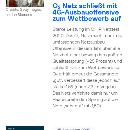
O
Netz schließt mit
2
Credits: Gettyimages,
4G-Ausbauoffensive
Jordan Siemens
zum Wettbewerb auf
Starke Leistung im CHIP Netztest
2020: Das O
Netz macht dank der
2
umfassenden Netzausbau-
Offensive in diesem Jahr über alle
Netzbetreiber hinweg den größten
Qualitätssprung (+25 Prozent) und
schließt nah zum Wettbewerb auf.
O
erhält erneut die Gesamtnote
2
„gut“, verbessert diese jedoch auf
starke 1,59 (nach 2,3 im Vorjahr).
Das Netz verfehlte damit nur um
Haaresbreite den Sprung auf die
Note „sehr gut“ (ab 1,50).
25. November 2020