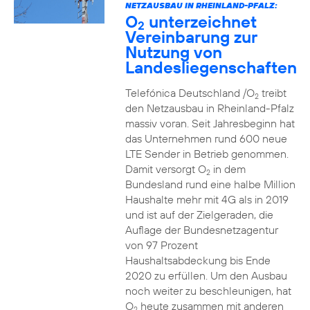
NETZAUSBAU IN RHEINLAND-PFALZ:
O
unterzeichnet
2
Vereinbarung zur
Nutzung von
Landesliegenschaften
Telefónica Deutschland /O
treibt
2
den Netzausbau in Rheinland-Pfalz
massiv voran. Seit Jahresbeginn hat
das Unternehmen rund 600 neue
LTE Sender in Betrieb genommen.
Damit versorgt O
in dem
2
Bundesland rund eine halbe Million
Haushalte mehr mit 4G als in 2019
und ist auf der Zielgeraden, die
Auflage der Bundesnetzagentur
von 97 Prozent
Haushaltsabdeckung bis Ende
2020 zu erfüllen. Um den Ausbau
noch weiter zu beschleunigen, hat
O
heute zusammen mit anderen
2