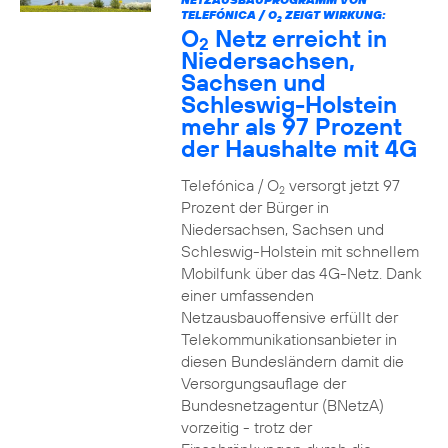
TELEFÓNICA / O
ZEIGT WIRKUNG:
2
O
Netz erreicht in
2
Niedersachsen,
Sachsen und
Schleswig-Holstein
mehr als 97 Prozent
der Haushalte mit 4G
Telefónica / O
versorgt jetzt 97
2
Prozent der Bürger in
Niedersachsen, Sachsen und
Schleswig-Holstein mit schnellem
Mobilfunk über das 4G-Netz. Dank
einer umfassenden
Netzausbauoffensive erfüllt der
Telekommunikationsanbieter in
diesen Bundesländern damit die
Versorgungsauflage der
Bundesnetzagentur (BNetzA)
vorzeitig - trotz der