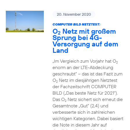
20. November 2020
COMPUTER BILD NETZTEST:
O
Netz mit großem
2
Sprung bei 4G-
Versorgung auf dem
Land
„Im Vergleich zum Vorjahr hat O
2
enorm an der LTE-Abdeckung
geschraubt“ – das ist das Fazit zum
O
Netz im diesjährigen Netztest
2
der Fachzeitschrift COMPUTER
BILD („Das beste Netz für 2021“).
Das O
Netz sichert sich erneut die
2
Gesamtnote „Gut“ (2,4) und
verbesserte sich in zahlreichen
wichtigen Kategorien. Dabei basiert
die Note in diesem Jahr auf