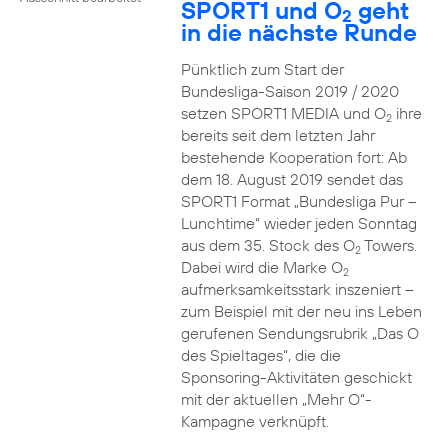
SPORT1 und O
geht
2
in die nächste Runde
Pünktlich zum Start der
Bundesliga-Saison 2019 / 2020
setzen SPORT1 MEDIA und O
ihre
2
bereits seit dem letzten Jahr
bestehende Kooperation fort: Ab
dem 18. August 2019 sendet das
SPORT1 Format „Bundesliga Pur –
Lunchtime“ wieder jeden Sonntag
aus dem 35. Stock des O
Towers.
2
Dabei wird die Marke O
2
aufmerksamkeitsstark inszeniert –
zum Beispiel mit der neu ins Leben
gerufenen Sendungsrubrik „Das O
des Spieltages“, die die
Sponsoring-Aktivitäten geschickt
mit der aktuellen „Mehr O“-
Kampagne verknüpft.