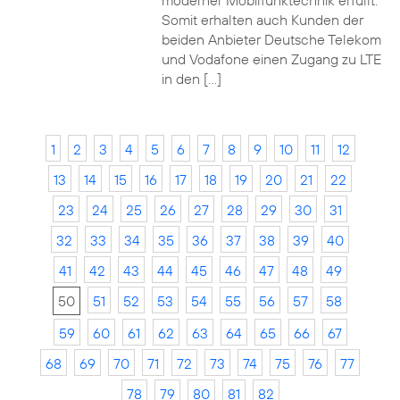
moderner Mobilfunktechnik erfüllt.
Somit erhalten auch Kunden der
beiden Anbieter Deutsche Telekom
und Vodafone einen Zugang zu LTE
in den […]
1
2
3
4
5
6
7
8
9
10
11
12
13
14
15
16
17
18
19
20
21
22
23
24
25
26
27
28
29
30
31
32
33
34
35
36
37
38
39
40
41
42
43
44
45
46
47
48
49
50
51
52
53
54
55
56
57
58
59
60
61
62
63
64
65
66
67
68
69
70
71
72
73
74
75
76
77
78
79
80
81
82