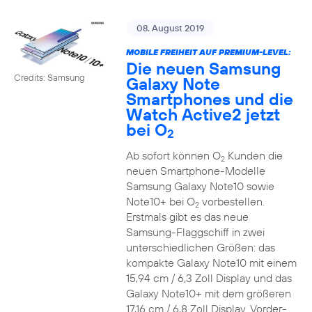
08. August 2019
MOBILE FREIHEIT AUF PREMIUM-LEVEL:
Die neuen Samsung
Credits: Samsung
Galaxy Note
Smartphones und die
Watch Active2 jetzt
bei O
2
Ab sofort können O
Kunden die
2
neuen Smartphone-Modelle
Samsung Galaxy Note10 sowie
Note10+ bei O
vorbestellen.
2
Erstmals gibt es das neue
Samsung-Flaggschiff in zwei
unterschiedlichen Größen: das
kompakte Galaxy Note10 mit einem
15,94 cm / 6,3 Zoll Display und das
Galaxy Note10+ mit dem größeren
17,16 cm / 6,8 Zoll Display. Vorder-