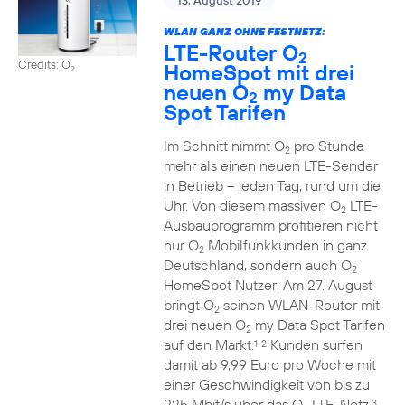
13. August 2019
WLAN GANZ OHNE FESTNETZ:
LTE-Router O
2
Credits: O
HomeSpot mit drei
2
neuen O
my Data
2
Spot Tarifen
Im Schnitt nimmt O
pro Stunde
2
mehr als einen neuen LTE-Sender
in Betrieb – jeden Tag, rund um die
Uhr. Von diesem massiven O
LTE-
2
Ausbauprogramm profitieren nicht
nur O
Mobilfunkkunden in ganz
2
Deutschland, sondern auch O
2
HomeSpot Nutzer: Am 27. August
bringt O
seinen WLAN-Router mit
2
drei neuen O
my Data Spot Tarifen
2
auf den Markt.
Kunden surfen
1
2
damit ab 9,99 Euro pro Woche mit
einer Geschwindigkeit von bis zu
225 Mbit/s über das O
LTE-Netz.
3