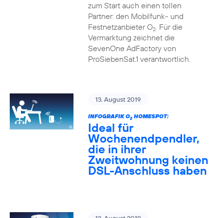
zum Start auch einen tollen
Partner: den Mobilfunk- und
Festnetzanbieter O
. Für die
2
Vermarktung zeichnet die
SevenOne AdFactory von
ProSiebenSat.1 verantwortlich.
13. August 2019
INFOGRAFIK O
HOMESPOT:
2
Ideal für
Wochenendpendler,
die in ihrer
Zweitwohnung keinen
DSL-Anschluss haben