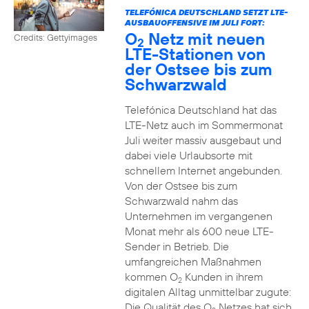
TELEFÓNICA DEUTSCHLAND SETZT LTE-
AUSBAUOFFENSIVE IM JULI FORT:
O
Netz mit neuen
Credits: Gettyimages
2
LTE-Stationen von
der Ostsee bis zum
Schwarzwald
Telefónica Deutschland hat das
LTE-Netz auch im Sommermonat
Juli weiter massiv ausgebaut und
dabei viele Urlaubsorte mit
schnellem Internet angebunden.
Von der Ostsee bis zum
Schwarzwald nahm das
Unternehmen im vergangenen
Monat mehr als 600 neue LTE-
Sender in Betrieb. Die
umfangreichen Maßnahmen
kommen O
Kunden in ihrem
2
digitalen Alltag unmittelbar zugute:
Die Qualität des O
Netzes hat sich