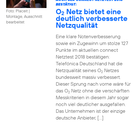
BESTÄTIGT:
O
Netz bietet eine
Foto: Placeit
|
2
deutlich verbesserte
Montage, Ausschnitt
bearbeitet
Netzqualität
Eine klare Notenverbesserung
sowie ein Zugewinn um stolze 127
Punkte im aktuellen connect
Netztest 2018 bestätigen:
Telefónica Deutschland hat die
Netzqualität seines O
Netzes
2
bundesweit massiv verbessert.
Dieser Sprung nach vorne wäre für
das O
Netz ohne die verschärften
2
Messkriterien in diesem Jahr sogar
noch viel deutlicher ausgefallen.
Das Unternehmen ist der einzige
deutsche Anbieter, […]