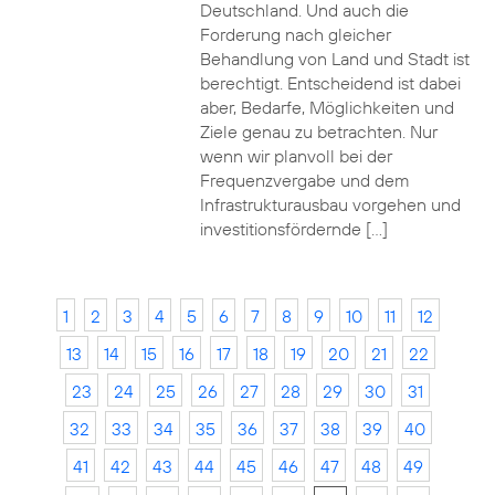
Deutschland. Und auch die
Forderung nach gleicher
Behandlung von Land und Stadt ist
berechtigt. Entscheidend ist dabei
aber, Bedarfe, Möglichkeiten und
Ziele genau zu betrachten. Nur
wenn wir planvoll bei der
Frequenzvergabe und dem
Infrastrukturausbau vorgehen und
investitionsfördernde […]
1
2
3
4
5
6
7
8
9
10
11
12
13
14
15
16
17
18
19
20
21
22
23
24
25
26
27
28
29
30
31
32
33
34
35
36
37
38
39
40
41
42
43
44
45
46
47
48
49