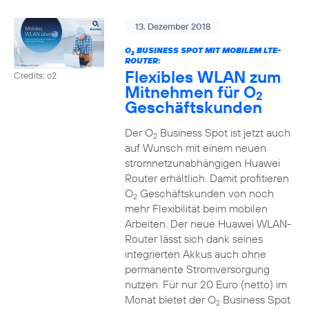
13. Dezember 2018
O
BUSINESS SPOT MIT MOBILEM LTE-
2
ROUTER:
Flexibles WLAN zum
Credits: o2
Mitnehmen für O
2
Geschäftskunden
Der O
Business Spot ist jetzt auch
2
auf Wunsch mit einem neuen
stromnetzunabhängigen Huawei
Router erhältlich. Damit profitieren
O
Geschäftskunden von noch
2
mehr Flexibilität beim mobilen
Arbeiten. Der neue Huawei WLAN-
Router lässt sich dank seines
integrierten Akkus auch ohne
permanente Stromversorgung
nutzen. Für nur 20 Euro (netto) im
Monat bietet der O
Business Spot
2