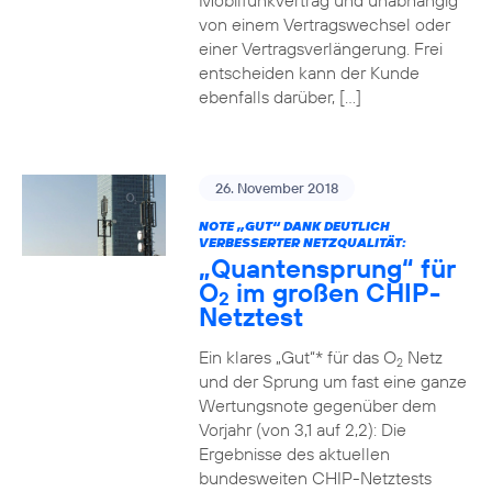
Mobilfunkvertrag und unabhängig
von einem Vertragswechsel oder
einer Vertragsverlängerung. Frei
entscheiden kann der Kunde
ebenfalls darüber, […]
26. November 2018
NOTE „GUT“ DANK DEUTLICH
VERBESSERTER NETZQUALITÄT:
„Quantensprung“ für
O
im großen CHIP-
2
Netztest
Ein klares „Gut“* für das O
Netz
2
und der Sprung um fast eine ganze
Wertungsnote gegenüber dem
Vorjahr (von 3,1 auf 2,2): Die
Ergebnisse des aktuellen
bundesweiten CHIP-Netztests