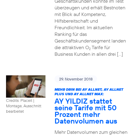
Geschäftskunden konnte im Test
überzeugen und erhält Bestnoten
mit Blick auf Kompetenz,
Hilfsbereitschaft und
Freundlichkeit. Im aktuellen
Ranking für das
Geschäftskundensegment landen
die attraktiven O
Tarife für
2
Business Kunden in allen drei […]
29. November 2018
MEHR DRIN BEI AY ALLNET, AY ALLNET
PLUS UND AY ALLNET MAX:
AY YILDIZ stattet
Credits: Placeit
|
seine Tarife mit 50
Montage, Ausschnitt
bearbeitet
Prozent mehr
Datenvolumen aus
Mehr Datenvolumen zum gleichen