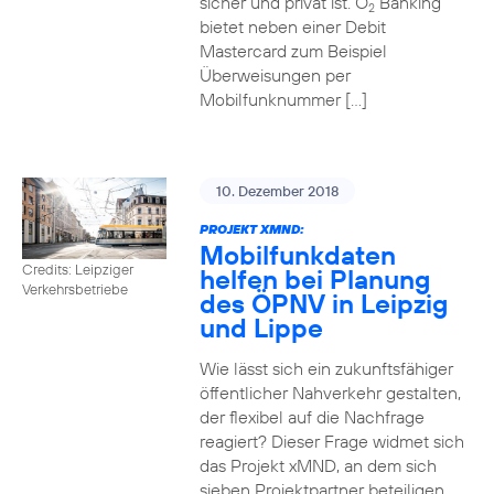
sicher und privat ist. O
Banking
2
bietet neben einer Debit
Mastercard zum Beispiel
Überweisungen per
Mobilfunknummer […]
10. Dezember 2018
PROJEKT XMND:
Mobilfunkdaten
Credits: Leipziger
helfen bei Planung
Verkehrsbetriebe
des ÖPNV in Leipzig
und Lippe
Wie lässt sich ein zukunftsfähiger
öffentlicher Nahverkehr gestalten,
der flexibel auf die Nachfrage
reagiert? Dieser Frage widmet sich
das Projekt xMND, an dem sich
sieben Projektpartner beteiligen.