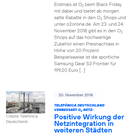
Erstmals ist O
beim Black Friday
2
mit dabei und bietet ab morgen
satte Rabatte in den O
Shops und
2
unter o2online.de. Am 23. und 24.
November 2018 gibt es in den O
2
Shops auf das hochwertige
Zubehör einen Preisnachlass in
Höhe von 20 Prozent:
Beispielsweise ist die sportliche
Samsung Gear S3 Frontier für
199,20 Euro […]
20. November 2018
TELEFÓNICA DEUTSCHLAND
VERBESSERT O
NETZ:
2
Positive Wirkung der
Credits: Telefónica
Netzintegration in
Deutschland
weiteren Städten