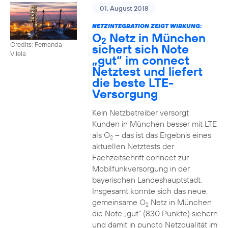
01. August 2018
NETZINTEGRATION ZEIGT WIRKUNG:
O
Netz in München
2
Credits: Fernanda
sichert sich Note
Vilela
„gut“ im connect
Netztest und liefert
die beste LTE-
Versorgung
Kein Netzbetreiber versorgt
Kunden in München besser mit LTE
als O
– das ist das Ergebnis eines
2
aktuellen Netztests der
Fachzeitschrift connect zur
Mobilfunkversorgung in der
bayerischen Landeshauptstadt.
Insgesamt konnte sich das neue,
gemeinsame O
Netz in München
2
die Note „gut“ (830 Punkte) sichern
und damit in puncto Netzqualität im