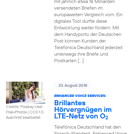
mit jährlich etwa 18 Milliarden
versendeten Briefen im
europaweiten Vergleich vorn. Ein
digitales Tool dürfte diese
Entwicklung weiter fördern: Mit
dem Handyporto der Deutschen
Post können Kunden der
Telefónica Deutschland jederzeit
unterwegs ihre Briefe und
Postkarten […]
23. August 2018
ENHANCED VOICE SERVICES:
Brillantes
Credits: Pixabay User
Hörvergnügen im
Free-Photos
|
CC0 1.0,
LTE-Netz von O
2
Auschnitt bearbeitet
Telefónica Deutschland hat den
Sprach-Standard „Enhanced Voice