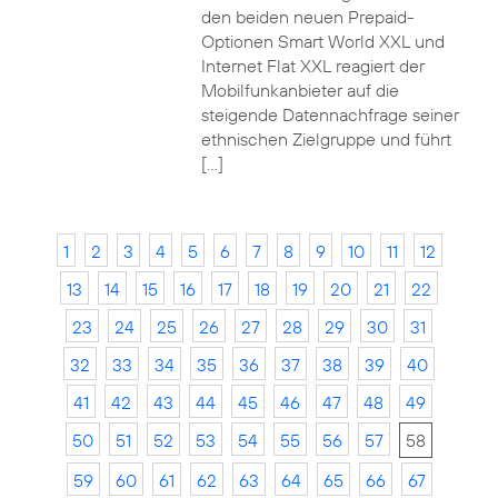
den beiden neuen Prepaid-
Optionen Smart World XXL und
Internet Flat XXL reagiert der
Mobilfunkanbieter auf die
steigende Datennachfrage seiner
ethnischen Zielgruppe und führt
[…]
1
2
3
4
5
6
7
8
9
10
11
12
13
14
15
16
17
18
19
20
21
22
23
24
25
26
27
28
29
30
31
32
33
34
35
36
37
38
39
40
41
42
43
44
45
46
47
48
49
50
51
52
53
54
55
56
57
58
59
60
61
62
63
64
65
66
67