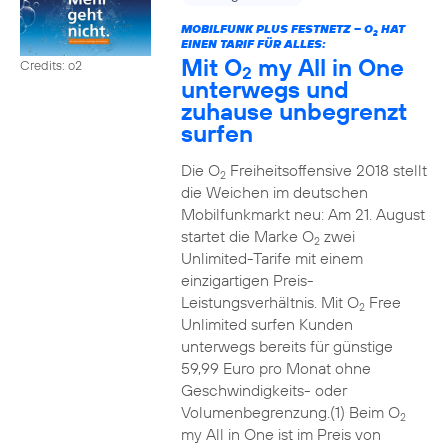
MOBILFUNK PLUS FESTNETZ – O
HAT
2
EINEN TARIF FÜR ALLES:
Mit O
my All in One
Credits: o2
2
unterwegs und
zuhause unbegrenzt
surfen
Die O
Freiheitsoffensive 2018 stellt
2
die Weichen im deutschen
Mobilfunkmarkt neu: Am 21. August
startet die Marke O
zwei
2
Unlimited-Tarife mit einem
einzigartigen Preis-
Leistungsverhältnis. Mit O
Free
2
Unlimited surfen Kunden
unterwegs bereits für günstige
59,99 Euro pro Monat ohne
Geschwindigkeits- oder
Volumenbegrenzung.(1) Beim O
2
my All in One ist im Preis von