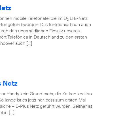
Netz
können mobile Telefonate, die im O
LTE-Netz
2
ortgeführt werden. Das funktioniert nun auch
rch den unermüdlichen Einsatz unseres
ört Telefónica in Deutschland zu den ersten
andover auch […]
s Netz
 per Handy kein Grund mehr, die Korken knallen
o lange ist es jetzt her, dass zum ersten Mal
iche – E-Plus Netz geführt wurden. Seither ist
t in […]