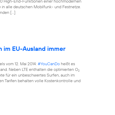
160 High-End-Funktionen einer hochmodernen
e in alle deutschen Mobilfunk- und Festnetze.
enden […]
en im EU-Ausland immer
els vom 12. Mai 2014:
#YouCanDo
heißt es
land. Neben LTE enthalten die optimierten O
2
kete für ein unbeschwertes Surfen, auch im
n Tarifen behalten volle Kostenkontrolle und