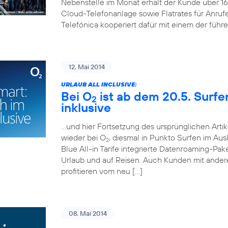
Nebenstelle im Monat erhält der Kunde über 
Cloud-Telefonanlage sowie Flatrates für Anruf
Telefónica kooperiert dafür mit einem der führ
12. Mai 2014
URLAUB ALL INCLUSIVE:
Bei O
ist ab dem 20.5. Surf
2
inklusive
…und hier Fortsetzung des ursprünglichen Artik
wieder bei O
, diesmal in Punkto Surfen im Aus
2
Blue All-in Tarife integrierte Datenroaming-Pa
Urlaub und auf Reisen. Auch Kunden mit andere
profitieren vom neu […]
08. Mai 2014