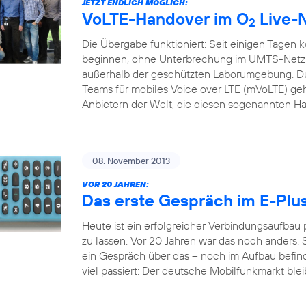
JETZT ENDLICH MÖGLICH:
VoLTE-Handover im O
Live-
2
Die Übergabe funktioniert: Seit einigen Tagen 
beginnen, ohne Unterbrechung im UMTS-Netz f
außerhalb der geschützten Laborumgebung. Du
Teams für mobiles Voice over LTE (mVoLTE) geh
Anbietern der Welt, die diesen sogenannten H
08. November 2013
VOR 20 JAHREN:
Das erste Gespräch im E-Plu
Heute ist ein erfolgreicher Verbindungsaufbau
zu lassen. Vor 20 Jahren war das noch anders. S
ein Gespräch über das – noch im Aufbau befindl
viel passiert: Der deutsche Mobilfunkmarkt bleib