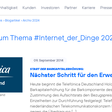
haltigkeit
Kunden
Investoren
Partner
Karriere
Presse
ws
Blogartikel
Archiv 2024
 zum Thema #Internet_der_Dinge 20
09. September 2014
START DER BARKAPITALERHÖHUNG:
Nächster Schritt für den Erw
Heute beginnt die Telefónica Deutschland Hol
Barkapitalerhöhung für die Barkomponente des 
Zustimmung des Aufsichtsrats den Bezugspreis
land
Einzelheiten zur Durchführung festgelegt. Tel
niederländischen Telekommunikationskonzern 
gegen die Übertragung […]