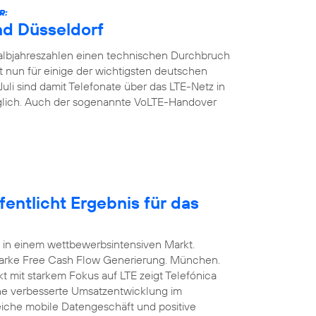
R:
nd Düsseldorf
Halbjahreszahlen einen technischen Durchbruch
t nun für einige der wichtigsten deutschen
Juli sind damit Telefonate über das LTE-Netz in
glich. Auch der sogenannte VoLTE-Handover
entlicht Ergebnis für das
 in einem wettbewerbsintensiven Markt.
arke Free Cash Flow Generierung. München.
t mit starkem Fokus auf LTE zeigt Telefónica
ine verbesserte Umsatzentwicklung im
eiche mobile Datengeschäft und positive