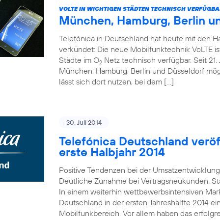
VOLTE IN WICHTIGEN STÄDTEN TECHNISCH VERFÜGBA
München, Hamburg, Berlin u
Telefónica in Deutschland hat heute mit den 
verkündet: Die neue Mobilfunktechnik VoLTE is
Städte im O
Netz technisch verfügbar. Seit 21. 
2
München, Hamburg, Berlin und Düsseldorf mö
lässt sich dort nutzen, bei dem […]
30. Juli 2014
Telefónica Deutschland veröff
erste Halbjahr 2014
Positive Tendenzen bei der Umsatzentwicklung
Deutliche Zunahme bei Vertragsneukunden. St
In einem weiterhin wettbewerbsintensiven Mark
Deutschland in der ersten Jahreshälfte 2014 e
Mobilfunkbereich. Vor allem haben das erfolgr