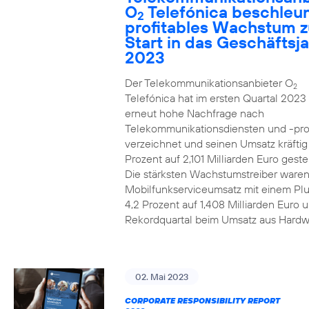
O
Telefónica beschleun
2
profitables Wachstum 
Start in das Geschäftsj
2023
Der Telekommunikationsanbieter O
2
Telefónica hat im ersten Quartal 2023
erneut hohe Nachfrage nach
Telekommunikationsdiensten und -pr
verzeichnet und seinen Umsatz kräfti
Prozent auf 2,101 Milliarden Euro gestei
Die stärksten Wachstumstreiber waren
Mobilfunkserviceumsatz mit einem Pl
4,2 Prozent auf 1,408 Milliarden Euro 
Rekordquartal beim Umsatz aus Hardw
02. Mai 2023
CORPORATE RESPONSIBILITY REPORT