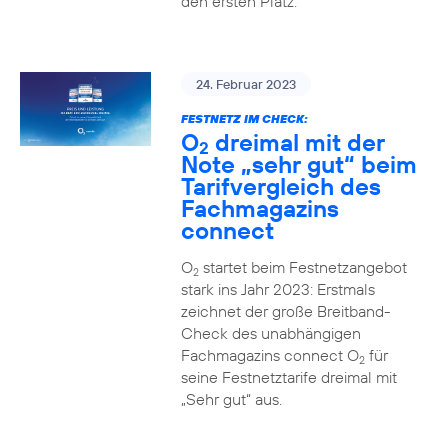
den ersten Platz.
24. Februar 2023
FESTNETZ IM CHECK:
O
dreimal mit der
2
Note „sehr gut“ beim
Tarifvergleich des
Fachmagazins
connect
O
startet beim Festnetzangebot
2
stark ins Jahr 2023: Erstmals
zeichnet der große Breitband-
Check des unabhängigen
Fachmagazins connect O
für
2
seine Festnetztarife dreimal mit
„Sehr gut“ aus.