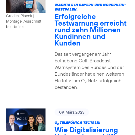
WARNTAG IN BAYERN UND NORDRHEIN-
WESTFALEN:
Erfolgreiche
Credits: Placeit |
Testwarnung erreicht
Montage, Ausschnitt
bearbeitet
rund zehn Millionen
Kundinnen und
Kunden
Das seit vergangenem Jahr
betriebene Cell-Broadcast-
Warnsystem des Bundes und der
Bundesländer hat einen weiteren
Härtetest im O
Netz erfolgreich
2
bestanden.
09. März 2023
O
TELEFÓNICA TECTALK:
2
Wie Digitalisierung