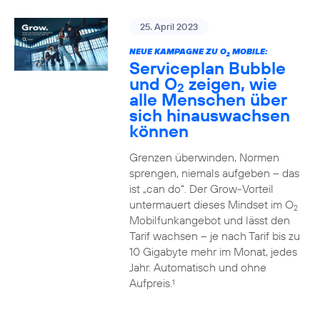
25. April 2023
NEUE KAMPAGNE ZU O
MOBILE:
2
Serviceplan Bubble
und O
zeigen, wie
2
alle Menschen über
sich hinauswachsen
können
Grenzen überwinden, Normen
sprengen, niemals aufgeben – das
ist „can do“. Der Grow-Vorteil
untermauert dieses Mindset im O
2
Mobilfunkangebot und lässt den
Tarif wachsen – je nach Tarif bis zu
10 Gigabyte mehr im Monat, jedes
Jahr. Automatisch und ohne
Aufpreis.
1