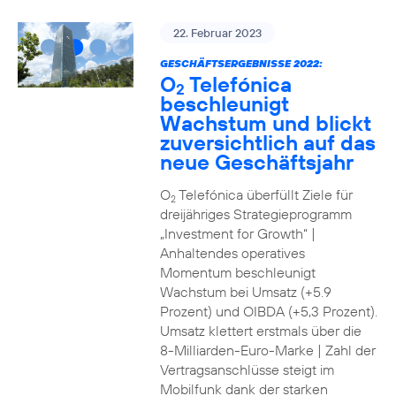
22. Februar 2023
GESCHÄFTSERGEBNISSE 2022:
O
Telefónica
2
beschleunigt
Wachstum und blickt
zuversichtlich auf das
neue Geschäftsjahr
O
Telefónica überfüllt Ziele für
2
dreijähriges Strategieprogramm
„Investment for Growth“ |
Anhaltendes operatives
Momentum beschleunigt
Wachstum bei Umsatz (+5.9
Prozent) und OIBDA (+5,3 Prozent).
Umsatz klettert erstmals über die
8-Milliarden-Euro-Marke | Zahl der
Vertragsanschlüsse steigt im
Mobilfunk dank der starken