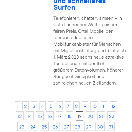
und schnelleres
Surfen
Telefonieren, chatten, simsen – in
viele Länder der Welt zu einem
fairen Preis. Ortel Mobile, der
führende deutsche
Mobilfunkanbieter für Menschen
mit Migrationshintergrund, bietet ab
1. März 2023 sechs neue attraktive
Tarifoptionen mit deutlich
größerem Datenvolumen, höherer
Surfgeschwindigkeit und
zahlreichen neuen Zielländern.
1
2
3
4
5
6
7
8
9
10
11
12
13
14
15
16
17
18
19
20
21
22
23
24
25
26
27
28
29
30
31