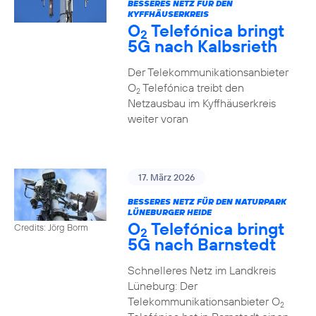
BESSERES NETZ FÜR DEN
KYFFHÄUSERKREIS
O
Telefónica bringt
2
5G nach Kalbsrieth
Der Telekommunikationsanbieter
O
Telefónica treibt den
2
Netzausbau im Kyffhäuserkreis
weiter voran
17. März 2026
BESSERES NETZ FÜR DEN NATURPARK
LÜNEBURGER HEIDE
O
Telefónica bringt
Credits: Jörg Borm
2
5G nach Barnstedt
Schnelleres Netz im Landkreis
Lüneburg: Der
Telekommunikationsanbieter O
2