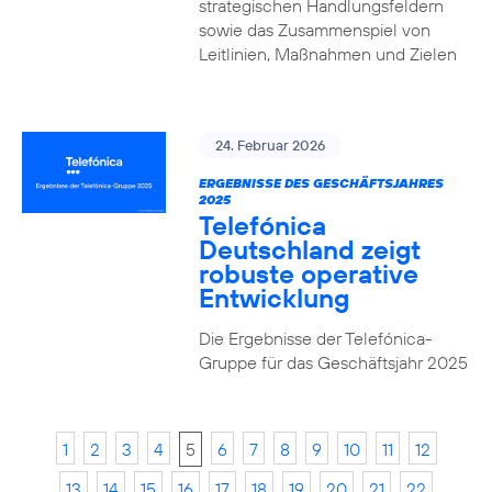
strategischen Handlungsfeldern
sowie das Zusammenspiel von
Leitlinien, Maßnahmen und Zielen
24. Februar 2026
ERGEBNISSE DES GESCHÄFTSJAHRES
2025
Telefónica
Deutschland zeigt
robuste operative
Entwicklung
Die Ergebnisse der Telefónica-
Gruppe für das Geschäftsjahr 2025
1
2
3
4
5
6
7
8
9
10
11
12
13
14
15
16
17
18
19
20
21
22