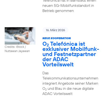
Telefónica hat in Barnstedt einen
neuen 5G-Mobilfunkstandort in
Betrieb genommen
16. März 2026
NEUE KOOPERATION
O
Telefónica ist
2
Credits: iStock /
exklusiver Mobilfunk-
Nuttawan Jayawan
und Festnetzpartner
der ADAC
Vorteilswelt
Das
Telekommunikationsunternehmen
integriert Angebote seiner Marken
O
und Blau in die neue digitale
2
ADAC Vorteilswelt