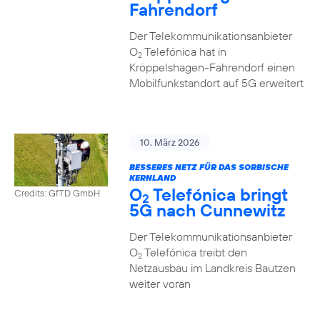
Fahrendorf
Der Telekommunikationsanbieter
O
Telefónica hat in
2
Kröppelshagen-Fahrendorf einen
Mobilfunkstandort auf 5G erweitert
10. März 2026
BESSERES NETZ FÜR DAS SORBISCHE
KERNLAND
O
Telefónica bringt
Credits: GfTD GmbH
2
5G nach Cunnewitz
Der Telekommunikationsanbieter
O
Telefónica treibt den
2
Netzausbau im Landkreis Bautzen
weiter voran