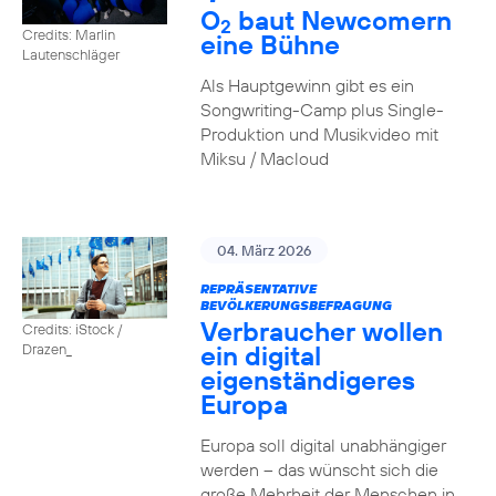
O
baut Newcomern
2
Credits: Marlin
eine Bühne
Lautenschläger
Als Hauptgewinn gibt es ein
Songwriting-Camp plus Single-
Produktion und Musikvideo mit
Miksu / Macloud
04. März 2026
REPRÄSENTATIVE
BEVÖLKERUNGSBEFRAGUNG
Verbraucher wollen
Credits: iStock /
ein digital
Drazen_
eigenständigeres
Europa
Europa soll digital unabhängiger
werden – das wünscht sich die
große Mehrheit der Menschen in