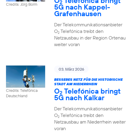
O
Telefónica bringt
2
Credits: Jörg Borm
5G nach Kappel-
Grafenhausen
Der Telekommunikationsanbieter
O
Telefónica treibt den
2
Netzausbau in der Region Ortenau
weiter voran
03. März 2026
BESSERES NETZ FÜR DIE HISTORISCHE
STADT AM NIEDERRHEIN
O
Telefónica bringt
Credits: Telefónica
2
5G nach Kalkar
Deutschland
Der Telekommunikationsanbieter
O
Telefónica treibt den
2
Netzausbau am Niederrhein weiter
voran