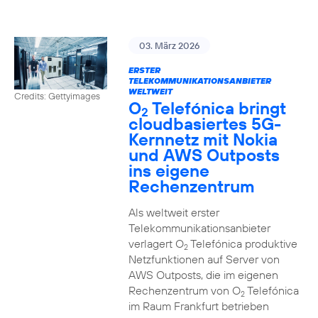
03. März 2026
ERSTER
TELEKOMMUNIKATIONSANBIETER
WELTWEIT
Credits: Gettyimages
O
Telefónica bringt
2
cloudbasiertes 5G-
Kernnetz mit Nokia
und AWS Outposts
ins eigene
Rechenzentrum
Als weltweit erster
Telekommunikationsanbieter
verlagert O
Telefónica produktive
2
Netzfunktionen auf Server von
AWS Outposts, die im eigenen
Rechenzentrum von O
Telefónica
2
im Raum Frankfurt betrieben