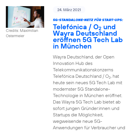
24. März 2021
5G-STANDALONE-NETZ FÜR START-UPS:
Telefónica / O
und
2
Credits: Maximilian
Wayra Deutschland
Ostermeier
eröffnen 5G Tech Lab
in München
Wayra Deutschland, der Open
Innovation Hub des
Telekommunikationskonzerns
Telefónica Deutschland / O
, hat
2
heute sein neues 5G Tech Lab mit
modernster 5G Standalone-
Technologie in München eröffnet.
Das Wayra 5G Tech Lab bietet ab
sofort jungen Gründer:innen und
Startups die Möglichkeit,
wegweisende neue 5G-
Anwendungen für Verbraucher und