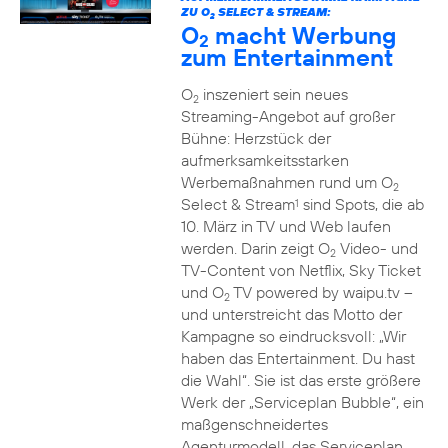
ZU O
SELECT & STREAM:
2
O
macht Werbung
2
zum Entertainment
O
inszeniert sein neues
2
Streaming-Angebot auf großer
Bühne: Herzstück der
aufmerksamkeitsstarken
Werbemaßnahmen rund um O
2
Select & Stream
sind Spots, die ab
1
10. März in TV und Web laufen
werden. Darin zeigt O
Video- und
2
TV-Content von Netflix, Sky Ticket
und O
TV powered by waipu.tv –
2
und unterstreicht das Motto der
Kampagne so eindrucksvoll: „Wir
haben das Entertainment. Du hast
die Wahl“. Sie ist das erste größere
Werk der „Serviceplan Bubble“, ein
maßgenschneidertes
Agenturmodell, das Serviceplan