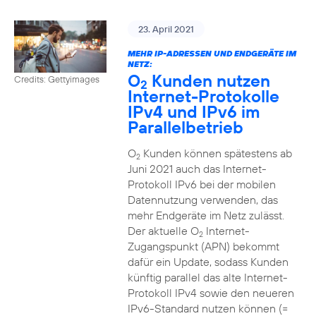
23. April 2021
MEHR IP-ADRESSEN UND ENDGERÄTE IM
NETZ:
O
Kunden nutzen
Credits: Gettyimages
2
Internet-Protokolle
IPv4 und IPv6 im
Parallelbetrieb
O
Kunden können spätestens ab
2
Juni 2021 auch das Internet-
Protokoll IPv6 bei der mobilen
Datennutzung verwenden, das
mehr Endgeräte im Netz zulässt.
Der aktuelle O
Internet-
2
Zugangspunkt (APN) bekommt
dafür ein Update, sodass Kunden
künftig parallel das alte Internet-
Protokoll IPv4 sowie den neueren
IPv6-Standard nutzen können (=