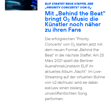
ELIF STARTET NEUE STAFFEL DER
„PRIORITY CONCERTS“ VON O
:
2
Mit „Behind the Beat“
bringt O
Music die
2
Künstler noch näher
zu ihren Fans
Die erfolgreichen “Priority
Concerts” von O
starten jetzt mit
2
dem neuen Format „Behind the
Beat“ in die nächste Staffel: Am 25.
März 2021 spielt die Berliner
Ausnahmekünstlerin ELIF ihr
aktuelles Album „Nacht“. Im Live-
Streaming auf der virtuellen Bühne
von o2.de/music wird sie dabei
exklusiv einen bislang
unveröffentlichten Song
performen.