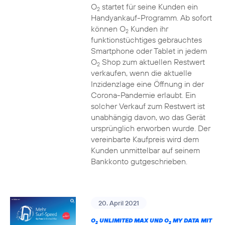
O
startet für seine Kunden ein
2
Handyankauf-Programm. Ab sofort
können O
Kunden ihr
2
funktionstüchtiges gebrauchtes
Smartphone oder Tablet in jedem
O
Shop zum aktuellen Restwert
2
verkaufen, wenn die aktuelle
Inzidenzlage eine Öffnung in der
Corona-Pandemie erlaubt. Ein
solcher Verkauf zum Restwert ist
unabhängig davon, wo das Gerät
ursprünglich erworben wurde. Der
vereinbarte Kaufpreis wird dem
Kunden unmittelbar auf seinem
Bankkonto gutgeschrieben.
20. April 2021
O
UNLIMITED MAX UND O
MY DATA MIT
2
2