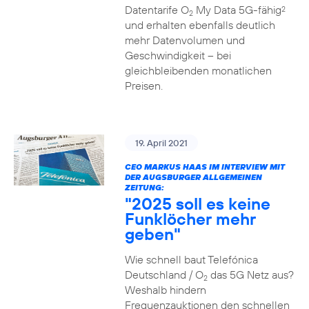
Datentarife O
My Data 5G-fähig
2
2
und erhalten ebenfalls deutlich
mehr Datenvolumen und
Geschwindigkeit – bei
gleichbleibenden monatlichen
Preisen.
19. April 2021
CEO MARKUS HAAS IM INTERVIEW MIT
DER AUGSBURGER ALLGEMEINEN
ZEITUNG:
"2025 soll es keine
Funklöcher mehr
geben"
Wie schnell baut Telefónica
Deutschland / O
das 5G Netz aus?
2
Weshalb hindern
Frequenzauktionen den schnellen