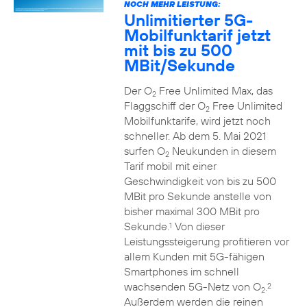
NOCH MEHR LEISTUNG:
Unlimitierter 5G-
Mobilfunktarif jetzt
mit bis zu 500
MBit/Sekunde
Der O
Free Unlimited Max, das
2
Flaggschiff der O
Free Unlimited
2
Mobilfunktarife, wird jetzt noch
schneller. Ab dem 5. Mai 2021
surfen O
Neukunden in diesem
2
Tarif mobil mit einer
Geschwindigkeit von bis zu 500
MBit pro Sekunde anstelle von
bisher maximal 300 MBit pro
Sekunde.
Von dieser
1
Leistungssteigerung profitieren vor
allem Kunden mit 5G-fähigen
Smartphones im schnell
wachsenden 5G-Netz von O
.
2
2
Außerdem werden die reinen