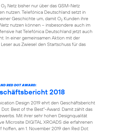
m O
Netz bisher nur über das GSM-Netz
2
en nutzen. Telefónica Deutschland setzt in
einer Geschichte um, damit O
Kunden ihre
2
 Netz nutzen können – insbesondere auch im
ensive hat Telefónica Deutschland jetzt auch
t. In einer gemeinsamen Aktion mit der
Leser aus Zwiesel den Startschuss für das
ND RED DOT AWARD:
eschäftsbericht 2018
cation Design 2019 ehrt den Geschäftsbericht
Dot: Best of the Best“-Award. Damit zählt das
erbs. Mit ihrer sehr hohen Designqualität
tive Microsite DIGITAL XROADS die erfahrenen
uf hoffen, am 1. November 2019 den Red Dot: