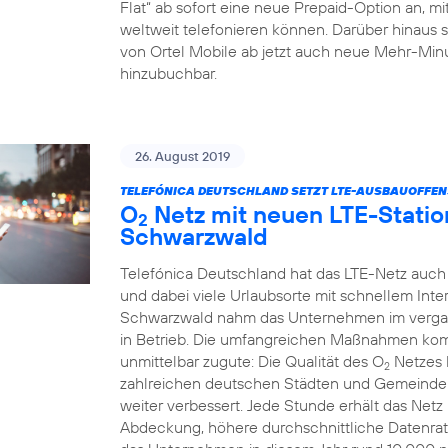
Flat“ ab sofort eine neue Prepaid-Option an, m
weltweit telefonieren können. Darüber hinaus 
von Ortel Mobile ab jetzt auch neue Mehr-Minu
hinzubuchbar.
26. August 2019
TELEFÓNICA DEUTSCHLAND SETZT LTE-AUSBAUOFFENSI
O
Netz mit neuen LTE-Statio
2
Schwarzwald
Telefónica Deutschland hat das LTE-Netz auch
und dabei viele Urlaubsorte mit schnellem Int
Schwarzwald nahm das Unternehmen im verga
in Betrieb. Die umfangreichen Maßnahmen k
unmittelbar zugute: Die Qualität des O
Netzes 
2
zahlreichen deutschen Städten und Gemeinden
weiter verbessert. Jede Stunde erhält das Net
Abdeckung, höhere durchschnittliche Datenrat