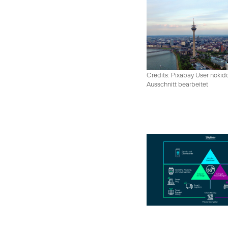
Credits: Pixabay User nokid
Ausschnitt bearbeitet