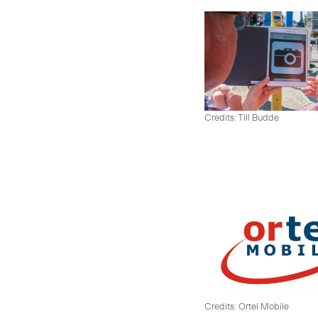
Credits: Till Budde
Credits: Ortel Mobile