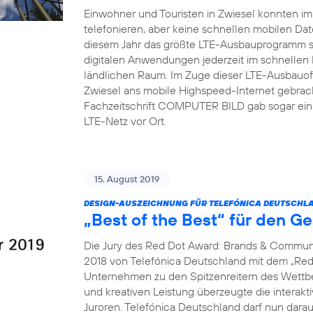
Einwohner und Touristen in Zwiesel konnten i
telefonieren, aber keine schnellen mobilen Dat
diesem Jahr das größte LTE-Ausbauprogramm s
digitalen Anwendungen jederzeit im schnellen
ländlichen Raum. Im Zuge dieser LTE-Ausbauoff
Zwiesel ans mobile Highspeed-Internet gebrach
Fachzeitschrift COMPUTER BILD gab sogar ein 
LTE-Netz vor Ort.
15. August 2019
DESIGN-AUSZEICHNUNG FÜR TELEFÓNICA DEUTSCHLA
„Best of the Best“ für den G
Die Jury des Red Dot Award: Brands & Communi
2018 von Telefónica Deutschland mit dem „Red 
Unternehmen zu den Spitzenreitern des Wettbew
und kreativen Leistung überzeugte die interak
Juroren. Telefónica Deutschland darf nun dara