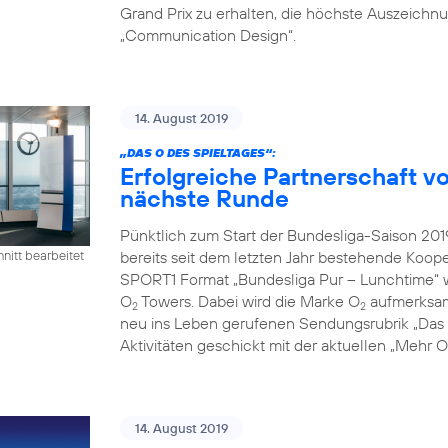
Grand Prix zu erhalten, die höchste Auszeichn
„Communication Design“.
14. August 2019
„DAS O DES SPIELTAGES“:
Erfolgreiche Partnerschaft 
nächste Runde
Pünktlich zum Start der Bundesliga-Saison 2
bereits seit dem letzten Jahr bestehende Koope
nitt bearbeitet
SPORT1 Format „Bundesliga Pur – Lunchtime“ 
O
Towers. Dabei wird die Marke O
aufmerksamk
2
2
neu ins Leben gerufenen Sendungsrubrik „Das O
Aktivitäten geschickt mit der aktuellen „Mehr
14. August 2019