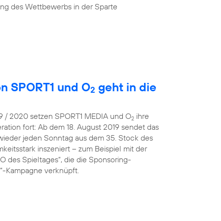
ung des Wettbewerbs in der Sparte
von SPORT1 und O
geht in die
2
019 / 2020 setzen SPORT1 MEDIA und O
ihre
2
ration fort: Ab dem 18. August 2019 sendet das
wieder jeden Sonntag aus dem 35. Stock des
eitsstark inszeniert – zum Beispiel mit der
 des Spieltages“, die die Sponsoring-
 O“-Kampagne verknüpft.