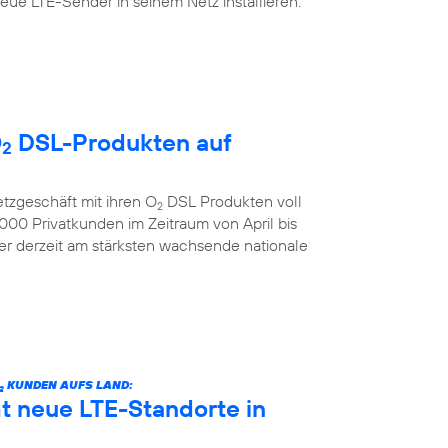
ue LTE-Sender in seinem Netz installieren.
O
DSL-Produkten auf
2
etzgeschäft mit ihren O
DSL Produkten voll
2
00 Privatkunden im Zeitraum von April bis
der derzeit am stärksten wachsende nationale
KUNDEN AUFS LAND:
2
 neue LTE-Standorte in