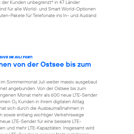
it der Kunden unbegrenzt* in 47 Länder
sind für alle World- und Smart World-Optionen
ten-Pakete für Telefonate ins In- und Ausland
VE IM JULI FORT:
nen von der Ostsee bis zum
 im Sommermonat Juli weiter massiv ausgebaut
ernet angebunden. Von der Ostsee bis zum
ngenen Monat mehr als 600 neue LTE-Sender
ommen O
Kunden in ihrem digitalen Alltag
2
hat sich durch die Ausbaumaßnahmen in
 sowie entlang wichtiger Verkehrswege
z neue LTE-Sender für eine bessere LTE-
en und mehr LTE-Kapazitäten. Insgesamt wird