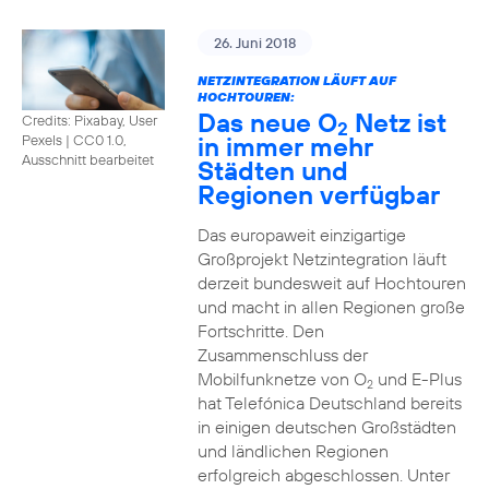
26. Juni 2018
NETZINTEGRATION LÄUFT AUF
HOCHTOUREN:
Das neue O
Netz ist
Credits: Pixabay, User
2
in immer mehr
Pexels
|
CC0 1.0,
Ausschnitt bearbeitet
Städten und
Regionen verfügbar
Das europaweit einzigartige
Großprojekt Netzintegration läuft
derzeit bundesweit auf Hochtouren
und macht in allen Regionen große
Fortschritte. Den
Zusammenschluss der
Mobilfunknetze von O
und E-Plus
2
hat Telefónica Deutschland bereits
in einigen deutschen Großstädten
und ländlichen Regionen
erfolgreich abgeschlossen. Unter