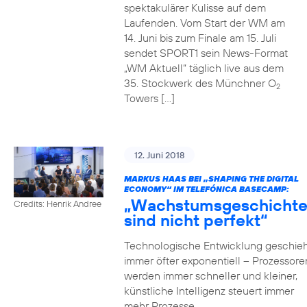
spektakulärer Kulisse auf dem
Laufenden. Vom Start der WM am
14. Juni bis zum Finale am 15. Juli
sendet SPORT1 sein News-Format
„WM Aktuell“ täglich live aus dem
35. Stockwerk des Münchner O
2
Towers […]
12. Juni 2018
MARKUS HAAS BEI „SHAPING THE DIGITAL
ECONOMY“ IM TELEFÓNICA BASECAMP:
„Wachstumsgeschicht
Credits: Henrik Andree
sind nicht perfekt“
Technologische Entwicklung geschieh
immer öfter exponentiell – Prozessore
werden immer schneller und kleiner,
künstliche Intelligenz steuert immer
mehr Prozesse,