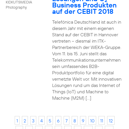
2
KIDKUTSMEDIA
Business Produkten
Photography
auf der CEBIT 2018
Telefónica Deutschland ist auch in
diesem Jahr mit einem eigenen
Stand auf der CEBIT in Hannover
vertreten – diesmal im ITK-
Partnerbereich der WEKA-Gruppe.
Vom 11. bis 15. Juni stellt das
Telekommunikationsunternehmen
sein umfassendes B2B-
Produktportfolio für eine digital
vernetzte Welt vor. Mit innovativen
Lösungen rund um das Internet of
Things (IoT) und Machine to
Machine (M2M) […]
1
2
3
4
5
6
7
8
9
10
11
12