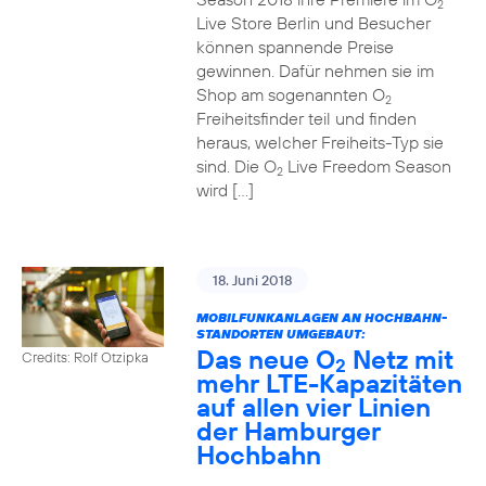
2
Live Store Berlin und Besucher
können spannende Preise
gewinnen. Dafür nehmen sie im
Shop am sogenannten O
2
Freiheitsfinder teil und finden
heraus, welcher Freiheits-Typ sie
sind. Die O
Live Freedom Season
2
wird […]
18. Juni 2018
MOBILFUNKANLAGEN AN HOCHBAHN-
STANDORTEN UMGEBAUT:
Das neue O
Netz mit
Credits: Rolf Otzipka
2
mehr LTE-Kapazitäten
auf allen vier Linien
der Hamburger
Hochbahn