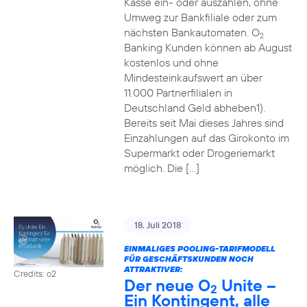
Kasse ein- oder auszahlen, ohne
Umweg zur Bankfiliale oder zum
nächsten Bankautomaten. O
2
Banking Kunden können ab August
kostenlos und ohne
Mindesteinkaufswert an über
11.000 Partnerfilialen in
Deutschland Geld abheben1).
Bereits seit Mai dieses Jahres sind
Einzahlungen auf das Girokonto im
Supermarkt oder Drogeriemarkt
möglich. Die […]
18. Juli 2018
EINMALIGES POOLING-TARIFMODELL
FÜR GESCHÄFTSKUNDEN NOCH
ATTRAKTIVER:
Credits: o2
Der neue O
Unite –
2
Ein Kontingent, alle