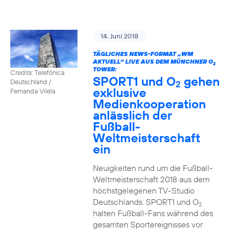
14. Juni 2018
TÄGLICHES NEWS-FORMAT „WM
AKTUELL“ LIVE AUS DEM MÜNCHNER O
2
TOWER:
Credits: Telefónica
SPORT1 und O
gehen
Deutschland /
2
exklusive
Fernanda Vilela
Medienkooperation
anlässlich der
Fußball-
Weltmeisterschaft
ein
Neuigkeiten rund um die Fußball-
Weltmeisterschaft 2018 aus dem
höchstgelegenen TV-Studio
Deutschlands: SPORT1 und O
2
halten Fußball-Fans während des
gesamten Sportereignisses vor