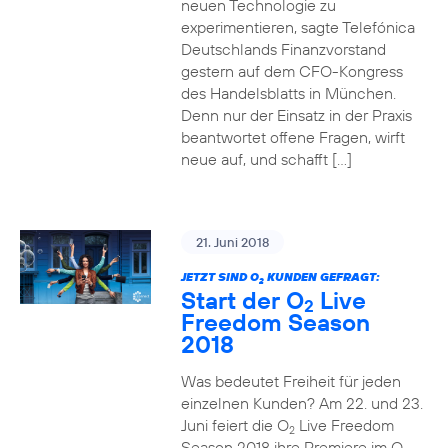
neuen Technologie zu
experimentieren, sagte Telefónica
Deutschlands Finanzvorstand
gestern auf dem CFO-Kongress
des Handelsblatts in München.
Denn nur der Einsatz in der Praxis
beantwortet offene Fragen, wirft
neue auf, und schafft […]
21. Juni 2018
JETZT SIND O
KUNDEN GEFRAGT:
2
Start der O
Live
2
Freedom Season
2018
Was bedeutet Freiheit für jeden
einzelnen Kunden? Am 22. und 23.
Juni feiert die O
Live Freedom
2
Season 2018 ihre Premiere im O