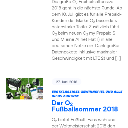
Die große O
Freiheitsoffensive
2
2018 geht in die nächste Runde: Ab
dem 10. Juli gibt es für alle Prepaid-
Kunden der Marke O
besonders
2
datenstarke Tarife. Zusätzlich führt
O
beim neuen O
my Prepaid S
2
2
und M eine Allnet Flat 1) in alle
deutschen Netze ein. Dank großer
Datenpakete inklusive maximaler
Geschwindigkeit mit LTE 2) und […]
27. Juni 2018
ERSTKLASSIGES GEWINNSPIEL UND ALLE
INFOS ZUR WM:
Der O
2
Fußballsommer 2018
O
bietet Fußball-Fans während
2
der Weltmeisterschaft 2018 den