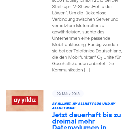
scoo mobility GmbH 2015 bei der
Start-up-TV-Show „Höhle der
Löwen“. Um die lückenlose
Verbindung zwischen Server und
vernetztem Motorroller zu
gewährleisten, suchte das
Unternehmen eine passende
Mobilfunklösung. Fündig wurden
sie bei der Telefónica Deutschland,
die den Mobilfunktarif O
Unite für
2
Geschäftskunden anbietet. Die
Kommunikation […]
29. März 2018
AY ALLNET, AY ALLNET PLUS UND AY
ALLNET MAX:
Jetzt dauerhaft bis zu
dreimal mehr
Datenvolumen in