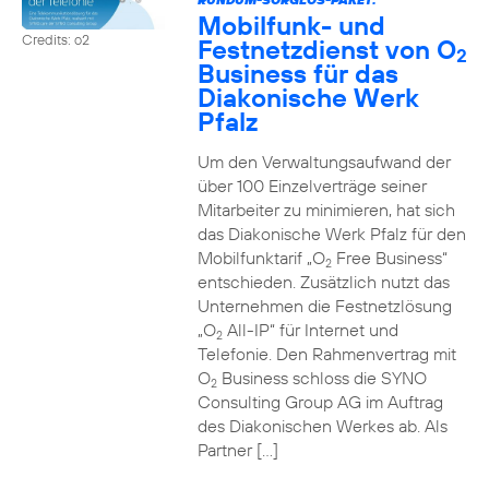
Mobilfunk- und
Credits: o2
Festnetzdienst von O
2
Business für das
Diakonische Werk
Pfalz
Um den Verwaltungsaufwand der
über 100 Einzelverträge seiner
Mitarbeiter zu minimieren, hat sich
das Diakonische Werk Pfalz für den
Mobilfunktarif „O
Free Business“
2
entschieden. Zusätzlich nutzt das
Unternehmen die Festnetzlösung
„O
All-IP“ für Internet und
2
Telefonie. Den Rahmenvertrag mit
O
Business schloss die SYNO
2
Consulting Group AG im Auftrag
des Diakonischen Werkes ab. Als
Partner […]