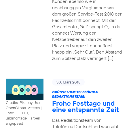
Kunden ebenso wie in
unabhängigen Vergleichen wie
dem großen Service-Test 2018 der
Fachzeitschrift connect. Mit der
Gesamtnote „Gut“ springt O
in der
2
connect Wertung der
Netzbetreiber auf den zweiten
Platz und verpasst nur äußerst
knapp ein „Sehr Gut“. Den Abstand
zum Spitzenplatz verringert […]
30. März 2018
GRÜSSE VOM TELEFÓNICA R
EDAKTIONSTEAM:
Frohe Festtage und
Credits: Pixabay User
eine entspannte Zeit
OpenClipart-Vectors
|
Foto: CC0 1.0,
Bildmontage, Farben
Das Redaktionsteam von
angepasst
Telefónica Deutschland wünscht