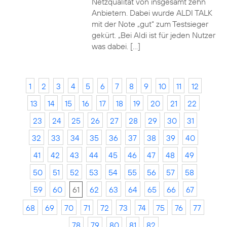
Netzqualität von insgesamt zehn
Anbietern. Dabei wurde ALDI TALK
mit der Note „gut“ zum Testsieger
gekürt. „Bei Aldi ist für jeden Nutzer
was dabei. […]
1
2
3
4
5
6
7
8
9
10
11
12
13
14
15
16
17
18
19
20
21
22
23
24
25
26
27
28
29
30
31
32
33
34
35
36
37
38
39
40
41
42
43
44
45
46
47
48
49
50
51
52
53
54
55
56
57
58
59
60
61
62
63
64
65
66
67
68
69
70
71
72
73
74
75
76
77
78
79
80
81
82