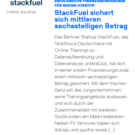
ERFOLGREICHE FINANZIERUNGSRUNDE
FÜR WAYRA-STARTUP:
StackFuel sichert
Credits: stackfuel
sich mittleren
sechsstelligen Betrag
Das Berliner Startup StackFuel, das
Telefónica Deutschland mit
Online-Trainings zu
Datenaufbereitung und
Datenanalyse unterstützt, hat sich
in seiner ersten Finanzierungsrunde
einen mittleren sechsstelligen
Betrag gesichert. Mit dem frischen
Geld will das Jungunternehmen
seine Trainingsangebote ausbauen
und sich durch die
Zusammenarbeit mit weiteren
Großkunden am Markt etablieren.
Neben FX Ventures haben sich
Adviqo und quofox sowie […]