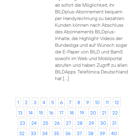
ab sofort die Möglichkeit, ihr
BILDplus-Abonnement bequem
per Handyrechnung zu bezahlen.
Kunden können nach Abschluss
des Abonnements BILDplus-
Inhalte, die Highlight-Videos der
Bundesliga und auf Wunsch sogar
die E-Paper von BILD und BamS
sowohl im Web und Mobilportal
abrufen und haben Zugriff zu allen
BILDApps. Telefónica Deutschland
hat […]
1
2
3
4
5
6
7
8
9
10
11
12
13
14
15
16
17
18
19
20
21
22
23
24
25
26
27
28
29
30
31
32
33
34
35
36
37
38
39
40