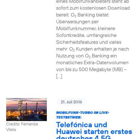
eines Mobilfunkanbieters steht ab
sofort zum kostenlosen Download
bereit. O
Banking bietet
2
Überweisungen per
Mobilfunknummer, kleinere
Sofortkredite, umfangreiche
Sicherheitsfeatures und vieles
mehr. O
Kunden erhalten je nach
2
Nutzung von O
Banking ein
2
monatliches Extra-Datenvolumen
von bis zu 500 Megabyte (MB) –
[…]
21. Juli 2016
MOBILFUNK-TURBO IM LIVE-
TESTBETRIEB:
Telefónica und
Credits: Fernanda
Huawei starten erstes
Vilela
deutsches 4,5G