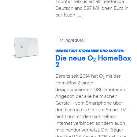
Tochter Telxius erhält Telefónica
Deutschland 587 Millionen Euro in
bar. Nach […]
14. April 2016
UNGESTÖRT STREAMEN UND SURFEN:
Die neue O
HomeBox
2
2
Bereits seit 2014 hat O
mit der
2
HomeBox 2 einen
designprämierten DSL-Router im
Angebot, der alle heimischen
Geräte – vom Smartphone über
den Laptop bis hin zum Smart-TV –
nicht nur mit dem schnellem
Internet verbindet, sondern auch
miteinander vernetzt. Der Träger
des Red Dot Award 2014 mit zwei