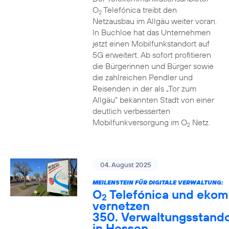
O
Telefónica treibt den
2
Netzausbau im Allgäu weiter voran.
In Buchloe hat das Unternehmen
jetzt einen Mobilfunkstandort auf
5G erweitert. Ab sofort profitieren
die Bürgerinnen und Bürger sowie
die zahlreichen Pendler und
Reisenden in der als „Tor zum
Allgäu“ bekannten Stadt von einer
deutlich verbesserten
Mobilfunkversorgung im O
Netz.
2
04. August 2025
MEILENSTEIN FÜR DIGITALE VERWALTUNG:
O
Telefónica und ekom
2
vernetzen
350. Verwaltungsstando
in Hessen