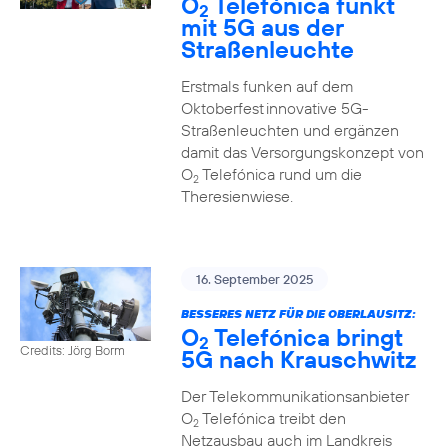
O
Telefónica funkt
2
mit 5G aus der
Straßenleuchte
Erstmals funken auf dem
Oktoberfest innovative 5G-
Straßenleuchten und ergänzen
damit das Versorgungskonzept von
O
Telefónica rund um die
2
Theresienwiese.
16. September 2025
BESSERES NETZ FÜR DIE OBERLAUSITZ:
O
Telefónica bringt
2
Credits: Jörg Borm
5G nach Krauschwitz
Der Telekommunikationsanbieter
O
Telefónica treibt den
2
Netzausbau auch im Landkreis