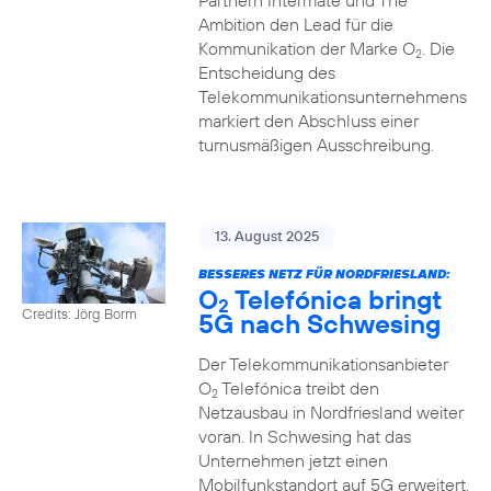
Partnern Intermate und The
Ambition den Lead für die
Kommunikation der Marke O
. Die
2
Entscheidung des
Telekommunikationsunternehmens
markiert den Abschluss einer
turnusmäßigen Ausschreibung.
13. August 2025
BESSERES NETZ FÜR NORDFRIESLAND:
O
Telefónica bringt
2
Credits: Jörg Borm
5G nach Schwesing
Der Telekommunikationsanbieter
O
Telefónica treibt den
2
Netzausbau in Nordfriesland weiter
voran. In Schwesing hat das
Unternehmen jetzt einen
Mobilfunkstandort auf 5G erweitert.