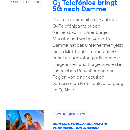
O
Telefónica bringt
Credits: GfTD GmbH
2
5G nach Damme
Der Telekommunikationsanbieter
O
Telefónica treibt den
2
Netzausbau im Oldenburger
Münsterland weiter voran. In
Damme hat das Unternehmen jetzt
einen Mobilfunkstandort auf 5G
erweitert. Ab sofort profitieren die
Bürgerinnen und Bürger sowie die
zahlreichen Besuchenden der
Region von einer deutlich
verbesserten Mobilfunkversorgung
im O
Netz.
2
26. August 2025
DOPPELTE POWER FÜR PREPAID-
KUNDINNEN UND -KUNDEN: