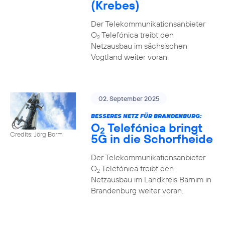
(Krebes)
Der Telekommunikationsanbieter
O
Telefónica treibt den
2
Netzausbau im sächsischen
Vogtland weiter voran.
02. September 2025
BESSERES NETZ FÜR BRANDENBURG:
O
Telefónica bringt
2
Credits: Jörg Borm
5G in die Schorfheide
Der Telekommunikationsanbieter
O
Telefónica treibt den
2
Netzausbau im Landkreis Barnim in
Brandenburg weiter voran.