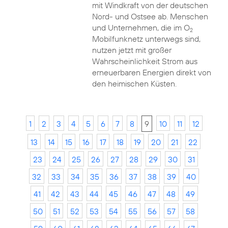
mit Windkraft von der deutschen
Nord- und Ostsee ab. Menschen
und Unternehmen, die im O
2
Mobilfunknetz unterwegs sind,
nutzen jetzt mit großer
Wahrscheinlichkeit Strom aus
erneuerbaren Energien direkt von
den heimischen Küsten.
1
2
3
4
5
6
7
8
9
10
11
12
13
14
15
16
17
18
19
20
21
22
23
24
25
26
27
28
29
30
31
32
33
34
35
36
37
38
39
40
41
42
43
44
45
46
47
48
49
50
51
52
53
54
55
56
57
58