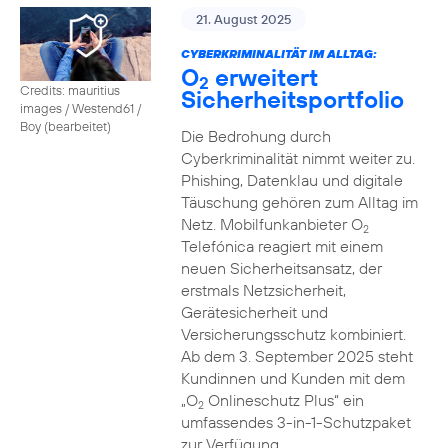
21. August 2025
CYBERKRIMINALITÄT IM ALLTAG:
O
erweitert
2
Credits: mauritius
Sicherheitsportfolio
images / Westend61 /
Boy (bearbeitet)
Die Bedrohung durch
Cyberkriminalität nimmt weiter zu.
Phishing, Datenklau und digitale
Täuschung gehören zum Alltag im
Netz. Mobilfunkanbieter O
2
Telefónica reagiert mit einem
neuen Sicherheitsansatz, der
erstmals Netzsicherheit,
Gerätesicherheit und
Versicherungsschutz kombiniert.
Ab dem 3. September 2025 steht
Kundinnen und Kunden mit dem
„O
Onlineschutz Plus“ ein
2
umfassendes 3-in-1-Schutzpaket
zur Verfügung.