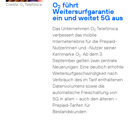
O
führt
Credits: O
Telefónica
2
2
Weitersurfgarantie
ein und weitet 5G aus
Das Unternehmen O
Telefónica
2
verbessert das mobile
Interneterlebnis für die Prepaid-
Nutzerinnen und -Nutzer seiner
Kernmarke O
. Ab dem 3.
2
September gelten zwei zentrale
Neuerungen: Eine deutlich erhöhte
Weitersurfgeschwindigkeit nach
Verbrauch des im Tarif enthaltenen
Datenvolumens sowie die
automatische Freischaltung von
5G in allen – auch den älteren –
Prepaid-Tarifen für
Bestandskunden.