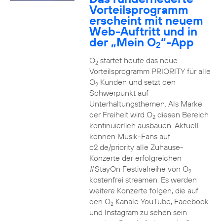
Vorteilsprogramm
erscheint mit neuem
Web-Auftritt und in
der „Mein O
“-App
2
O
startet heute das neue
2
Vorteilsprogramm PRIORITY für alle
O
Kunden und setzt den
2
Schwerpunkt auf
Unterhaltungsthemen. Als Marke
der Freiheit wird O
diesen Bereich
2
kontinuierlich ausbauen. Aktuell
können Musik-Fans auf
o2.de/priority alle Zuhause-
Konzerte der erfolgreichen
#StayOn Festivalreihe von O
2
kostenfrei streamen. Es werden
weitere Konzerte folgen, die auf
den O
Kanäle YouTube, Facebook
2
und Instagram zu sehen sein