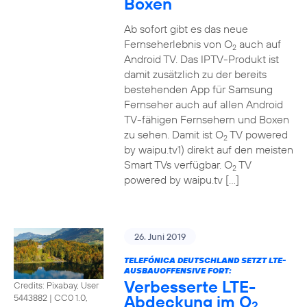
Boxen
Ab sofort gibt es das neue
Fernseherlebnis von O
auch auf
2
Android TV. Das IPTV-Produkt ist
damit zusätzlich zu der bereits
bestehenden App für Samsung
Fernseher auch auf allen Android
TV-fähigen Fernsehern und Boxen
zu sehen. Damit ist O
TV powered
2
by waipu.tv1) direkt auf den meisten
Smart TVs verfügbar. O
TV
2
powered by waipu.tv […]
26. Juni 2019
TELEFÓNICA DEUTSCHLAND SETZT LTE-
AUSBAUOFFENSIVE FORT:
Verbesserte LTE-
Credits: Pixabay, User
Abdeckung im O
5443882
|
CC0 1.0,
2