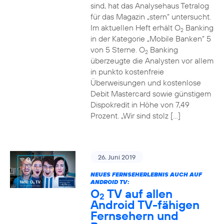
sind, hat das Analysehaus Tetralog
für das Magazin „stern“ untersucht.
Im aktuellen Heft erhält O
Banking
2
in der Kategorie „Mobile Banken“ 5
von 5 Sterne. O
Banking
2
überzeugte die Analysten vor allem
in punkto kostenfreie
Überweisungen und kostenlose
Debit Mastercard sowie günstigem
Dispokredit in Höhe von 7,49
Prozent. „Wir sind stolz […]
26. Juni 2019
NEUES FERNSEHERLEBNIS AUCH AUF
ANDROID TV:
O
TV auf allen
2
Android TV-fähigen
Fernsehern und