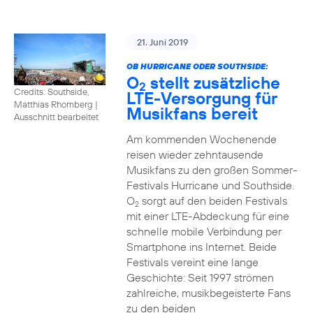
21. Juni 2019
OB HURRICANE ODER SOUTHSIDE:
O
stellt zusätzliche
2
Credits: Southside,
LTE-Versorgung für
Matthias Rhomberg
|
Musikfans bereit
Ausschnitt bearbeitet
Am kommenden Wochenende
reisen wieder zehntausende
Musikfans zu den großen Sommer-
Festivals Hurricane und Southside.
O
sorgt auf den beiden Festivals
2
mit einer LTE-Abdeckung für eine
schnelle mobile Verbindung per
Smartphone ins Internet. Beide
Festivals vereint eine lange
Geschichte: Seit 1997 strömen
zahlreiche, musikbegeisterte Fans
zu den beiden