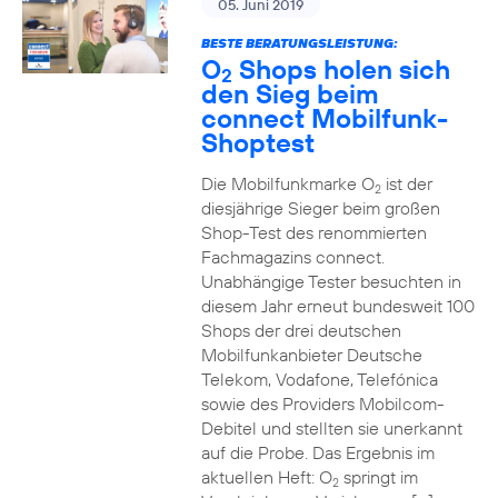
05. Juni 2019
BESTE BERATUNGSLEISTUNG:
O
Shops holen sich
2
den Sieg beim
connect Mobilfunk-
Shoptest
Die Mobilfunkmarke O
ist der
2
diesjährige Sieger beim großen
Shop-Test des renommierten
Fachmagazins connect.
Unabhängige Tester besuchten in
diesem Jahr erneut bundesweit 100
Shops der drei deutschen
Mobilfunkanbieter Deutsche
Telekom, Vodafone, Telefónica
sowie des Providers Mobilcom-
Debitel und stellten sie unerkannt
auf die Probe. Das Ergebnis im
aktuellen Heft: O
springt im
2