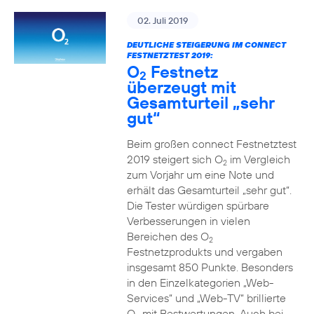
02. Juli 2019
DEUTLICHE STEIGERUNG IM CONNECT
FESTNETZTEST 2019:
O
Festnetz
2
überzeugt mit
Gesamturteil „sehr
gut“
Beim großen connect Festnetztest
2019 steigert sich O
im Vergleich
2
zum Vorjahr um eine Note und
erhält das Gesamturteil „sehr gut“.
Die Tester würdigen spürbare
Verbesserungen in vielen
Bereichen des O
2
Festnetzprodukts und vergaben
insgesamt 850 Punkte. Besonders
in den Einzelkategorien „Web-
Services“ und „Web-TV“ brillierte
O
mit Bestwertungen. Auch bei