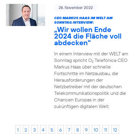
28. November 2022
CEO MARKUS HAAS IM WELT AM
SONNTAG INTERVIEW:
„Wir wollen Ende
2024 die Fläche voll
abdecken“
In einem Interview mit der WELT am
Sonntag spricht O
Telefónica CEO
2
Markus Haas über schnelle
Fortschritte im Netzausbau, die
Herausforderungen der
Netzbetreiber mit der deutschen
Telekommunikationspolitik und die
Chancen Europas in der
zukünftigen digitalen Welt.
1
2
3
4
5
6
7
8
9
10
11
12