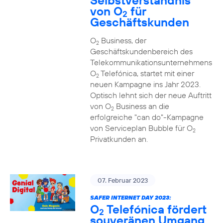
Selbstverständnis
von O
für
2
Geschäftskunden
O
Business, der
2
Geschäftskundenbereich des
Telekommunikationsunternehmens
O
Telefónica, startet mit einer
2
neuen Kampagne ins Jahr 2023.
Optisch lehnt sich der neue Auftritt
von O
Business an die
2
erfolgreiche "can do"-Kampagne
von Serviceplan Bubble für O
2
Privatkunden an.
07. Februar 2023
SAFER INTERNET DAY 2023:
O
Telefónica fördert
2
souveränen Umgang