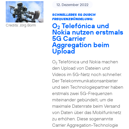
12. Dezember 2022
SCHNELLERES 5G DURCH
FREQUENZBÜNDELUNG:
O
Telefónica und
Credits: Jörg Borm
2
Nokia nutzen erstmals
5G Carrier
Aggregation beim
Upload
O
Telefónica und Nokia machen
2
den Upload von Dateien und
Videos im 5G-Netz noch schneller.
Der Telekommunikationsanbieter
und sein Technologiepartner haben
erstmals zwei 5G-Frequenzen
miteinander gebündelt, um die
maximale Datenrate beim Versand
von Daten über das Mobilfunknetz
zu erhöhen. Diese sogenannte
Carrier Aggregation-Technologie