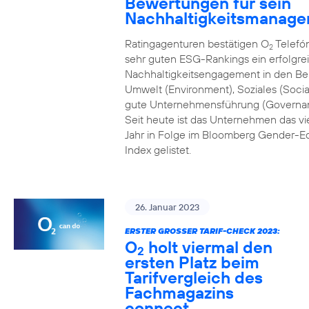
Bewertungen für sein
Nachhaltigkeitsmanag
Ratingagenturen bestätigen O
Telefón
2
sehr guten ESG-Rankings ein erfolgre
Nachhaltigkeitsengagement in den Be
Umwelt (Environment), Soziales (Socia
gute Unternehmensführung (Governa
Seit heute ist das Unternehmen das vi
Jahr in Folge im Bloomberg Gender-Eq
Index gelistet.
26. Januar 2023
ERSTER GROSSER TARIF-CHECK 2023:
O
holt viermal den
2
ersten Platz beim
Tarifvergleich des
Fachmagazins
connect