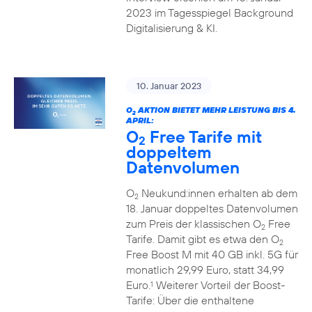
2023 im Tagesspiegel Background
Digitalisierung & KI.
10. Januar 2023
O
AKTION BIETET MEHR LEISTUNG BIS 4.
2
APRIL:
O
Free Tarife mit
2
doppeltem
Datenvolumen
O
Neukund:innen erhalten ab dem
2
18. Januar doppeltes Datenvolumen
zum Preis der klassischen O
Free
2
Tarife. Damit gibt es etwa den O
2
Free Boost M mit 40 GB inkl. 5G für
monatlich 29,99 Euro, statt 34,99
Euro.
Weiterer Vorteil der Boost-
1
Tarife: Über die enthaltene