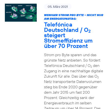
05. März 2021
WENIGER STROM PRO BYTE – NICHT NUR
AM ENERGIESPARTAG:
Telefónica
Deutschland / O
2
steigert
Stromeffizienz um
über 70 Prozent
Strom pro Byte sparen und das
grünste Netz anbieten. So fördert
Telefónica Deutschland / O
den
2
Zugang in eine nachhaltige digitale
Zukunft für alle. Das über das O
2
Netz transportierte Datenvolumen
stieg bis Ende 2020 gegenüber
dem Jahr 2015 um fast 200
Prozent. Gleichzeitig sank der
Energieverbrauch im selben
Zeitraum um über 14 Prozent. Das