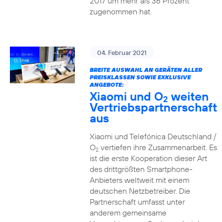
2017 um mehr als 36 Prozent
zugenommen hat.
04. Februar 2021
BREITE AUSWAHL AN GERÄTEN ALLER
PREISKLASSEN SOWIE EXKLUSIVE
ANGEBOTE:
Xiaomi und O
weiten
2
Vertriebspartnerschaft
aus
Xiaomi und Telefónica Deutschland /
O
vertiefen ihre Zusammenarbeit. Es
2
ist die erste Kooperation dieser Art
des drittgrößten Smartphone-
Anbieters weltweit mit einem
deutschen Netzbetreiber. Die
Partnerschaft umfasst unter
anderem gemeinsame