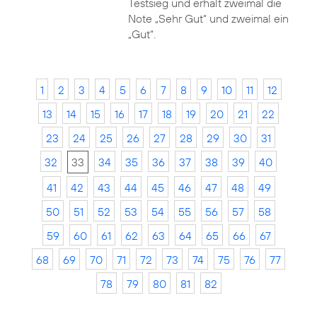
Testsieg und erhält zweimal die
Note „Sehr Gut“ und zweimal ein
„Gut“.
1
2
3
4
5
6
7
8
9
10
11
12
13
14
15
16
17
18
19
20
21
22
23
24
25
26
27
28
29
30
31
32
33
34
35
36
37
38
39
40
41
42
43
44
45
46
47
48
49
50
51
52
53
54
55
56
57
58
59
60
61
62
63
64
65
66
67
68
69
70
71
72
73
74
75
76
77
78
79
80
81
82