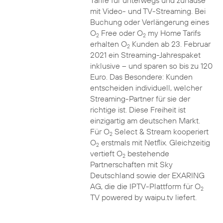
Tarife für unterwegs und zuhause
mit Video- und TV-Streaming. Bei
Buchung oder Verlängerung eines
O
Free oder O
my Home Tarifs
2
2
erhalten O
Kunden ab 23. Februar
2
2021 ein Streaming-Jahrespaket
inklusive – und sparen so bis zu 120
Euro. Das Besondere: Kunden
entscheiden individuell, welcher
Streaming-Partner für sie der
richtige ist. Diese Freiheit ist
einzigartig am deutschen Markt.
Für O
Select & Stream kooperiert
2
O
erstmals mit Netflix. Gleichzeitig
2
vertieft O
bestehende
2
Partnerschaften mit Sky
Deutschland sowie der EXARING
AG, die die IPTV-Plattform für O
2
TV powered by waipu.tv liefert.