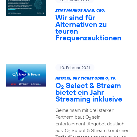
ZITAT MARKUS HAAS, CEO:
Wir sind für
Alternativen zu
teuren
Frequenzauktionen
10. Februar 2021
NETFLIX, SKY TICKET ODER O
TV:
2
O
Select & Stream
2
bietet ein Jahr
Streaming inklusive
Gemeinsam mit drei starken
Partnern baut O
sein
2
Entertainment-Angebot deutlich
aus: O
Select & Stream kombiniert
2