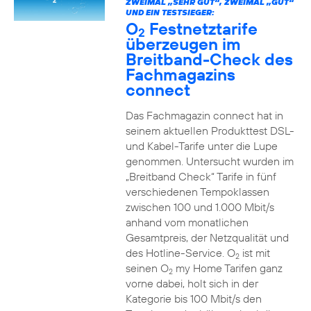
ZWEIMAL „SEHR GUT“, ZWEIMAL „GUT“
UND EIN TESTSIEGER:
O
Festnetztarife
2
überzeugen im
Breitband-Check des
Fachmagazins
connect
Das Fachmagazin connect hat in
seinem aktuellen Produkttest DSL-
und Kabel-Tarife unter die Lupe
genommen. Untersucht wurden im
„Breitband Check“ Tarife in fünf
verschiedenen Tempoklassen
zwischen 100 und 1.000 Mbit/s
anhand vom monatlichen
Gesamtpreis, der Netzqualität und
des Hotline-Service. O
ist mit
2
seinen O
my Home Tarifen ganz
2
vorne dabei, holt sich in der
Kategorie bis 100 Mbit/s den