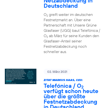
Netzabdeckung in
Deutschland
O
greift weiter im deutschen
2
Festnetzmarkt an. Über eine
Partnerschaft mit Unsere Grüne
Glasfaser (UGG) baut Telefónica /
O
ab März für seine Kunden den
2
Glasfaser-Anteil seiner
Festnetzabdeckung noch
schneller aus.
02. März 2021
ZITAT MARKUS HAAS, CEO:
Telefónica / O
2
verfügt schon heute
über die größte
Festnetzabdeckung
in Deutschland