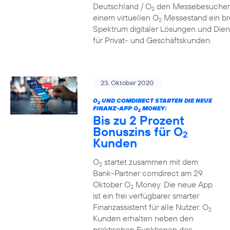
Deutschland / O
den Messebesucher
2
einem virtuellen O
Messestand ein br
2
Spektrum digitaler Lösungen und Dien
für Privat- und Geschäftskunden.
23. Oktober 2020
O
UND COMDIRECT STARTEN DIE NEUE
2
FINANZ-APP O
MONEY:
2
Bis zu 2 Prozent
Bonuszins für O
2
Kunden
O
startet zusammen mit dem
2
Bank-Partner comdirect am 29.
Oktober O
Money. Die neue App
2
ist ein frei verfügbarer smarter
Finanzassistent für alle Nutzer. O
2
Kunden erhalten neben den
praktischen Funktionen des