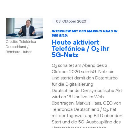
03. Oktober 2020
INTERVIEW MIT CEO MARKUS HAAS IN
DER BILD:
Heute aktiviert
Credits: Telefónica
Telefónica / O
ihr
Deutschland /
2
Bernhard Huber
5G-Netz
O
schaltet am Abend des 3.
2
Oktober 2020 sein 5G-Netz ein
und startet damit den Datenturbo
für die Digitalisierung
Deutschlands. Der symbolische Akt
wird ab 18 Uhr live im Web
übertragen. Markus Haas, CEO von
Telefónica Deutschland / O
, hat
2
mit der Tageszeitung BILD über den
Start und die 5G-Ausbaupläne des