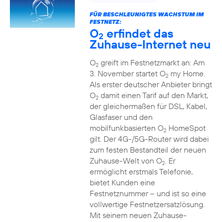
FÜR BESCHLEUNIGTES WACHSTUM IM
FESTNETZ:
O
erfindet das
2
Zuhause-Internet neu
O
greift im Festnetzmarkt an: Am
2
3. November startet O
my Home.
2
Als erster deutscher Anbieter bringt
O
damit einen Tarif auf den Markt,
2
der gleichermaßen für DSL, Kabel,
Glasfaser und den
mobilfunkbasierten O
HomeSpot
2
gilt. Der 4G-/5G-Router wird dabei
zum festen Bestandteil der neuen
Zuhause-Welt von O
. Er
2
ermöglicht erstmals Telefonie,
bietet Kunden eine
Festnetznummer – und ist so eine
vollwertige Festnetzersatzlösung.
Mit seinem neuen Zuhause-