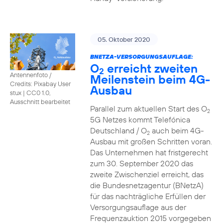
05. Oktober 2020
BNETZA-VERSORGUNGSAUFLAGE:
O
erreicht zweiten
2
Antennenfoto /
Meilenstein beim 4G-
Credits: Pixabay User
Ausbau
stux
|
CC0 1.0,
Ausschnitt bearbeitet
Parallel zum aktuellen Start des O
2
5G Netzes kommt Telefónica
Deutschland / O
auch beim 4G-
2
Ausbau mit großen Schritten voran.
Das Unternehmen hat fristgerecht
zum 30. September 2020 das
zweite Zwischenziel erreicht, das
die Bundesnetzagentur (BNetzA)
für das nachträgliche Erfüllen der
Versorgungsauflage aus der
Frequenzauktion 2015 vorgegeben