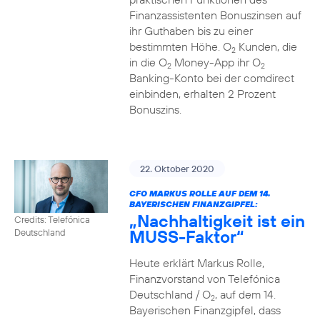
Finanzassistenten Bonuszinsen auf
ihr Guthaben bis zu einer
bestimmten Höhe. O
Kunden, die
2
in die O
Money-App ihr O
2
2
Banking-Konto bei der comdirect
einbinden, erhalten 2 Prozent
Bonuszins.
22. Oktober 2020
CFO MARKUS ROLLE AUF DEM 14.
BAYERISCHEN FINANZGIPFEL:
„Nachhaltigkeit ist ein
Credits: Telefónica
MUSS-Faktor“
Deutschland
Heute erklärt Markus Rolle,
Finanzvorstand von Telefónica
Deutschland / O
, auf dem 14.
2
Bayerischen Finanzgipfel, dass