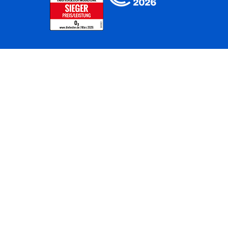
Home
Unternehmen
Netze
Nachhaltigkeit
Kunden
Investoren
Partner
Karriere
Presse
News
Privatkunden
Geschäftskunden
Worldwide
BASECAMP
AGB
Kontakt
ElektroG / BattG
Datenschutz
Hinweisgeberverfahren
Jugendschutz
Barrierefreiheit