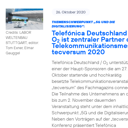
26. Oktober 2020
THEMENSCHWERPUNKT „5G UND DIE
DIGITALISIERUNG“:
Telefónica Deutschland
Credits: LABOR
O
ist zentraler Partner 
WELTENBAU
2
STUTTGART, editor:
Telekommunikationsme
Tom Exner, Elmar
tecversum 2020
Gauggel
Telefónica Deutschland / O
unterstütz
2
einer der Haupt-Sponsoren die am 27.
Oktober startende und hochkarätig
besetzte Telekommunikationsveransta
„tecversum“ des Fachmagazins connec
Die Teilnahme des Unternehmens an 
bis zum 2. November dauernden
Veranstaltung steht unter dem inhaltl
Schwerpunkt „5G und die Digitalisieru
Neben den Vorträgen auf der „tecver
Konferenz präsentiert Telefónica