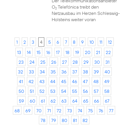
Der Telekommunikationsanbieter
O
Telefónica treibt den
2
Netzausbau im Herzen Schleswig-
Holsteins weiter voran
1
2
3
4
5
6
7
8
9
10
11
12
13
14
15
16
17
18
19
20
21
22
23
24
25
26
27
28
29
30
31
32
33
34
35
36
37
38
39
40
41
42
43
44
45
46
47
48
49
50
51
52
53
54
55
56
57
58
59
60
61
62
63
64
65
66
67
68
69
70
71
72
73
74
75
76
77
78
79
80
81
82