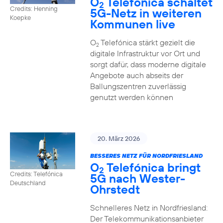
O
Telefónica schaltet
2
Credits: Henning
5G-Netz in weiteren
Koepke
Kommunen live
O
Telefónica stärkt gezielt die
2
digitale Infrastruktur vor Ort und
sorgt dafür, dass moderne digitale
Angebote auch abseits der
Ballungszentren zuverlässig
genutzt werden können
20. März 2026
BESSERES NETZ FÜR NORDFRIESLAND
O
Telefónica bringt
2
Credits: Telefónica
5G nach Wester-
Deutschland
Ohrstedt
Schnelleres Netz in Nordfriesland:
Der Telekommunikationsanbieter