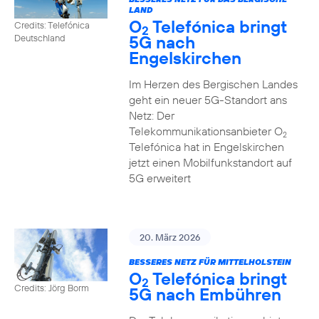
LAND
O
Telefónica bringt
Credits: Telefónica
2
5G nach
Deutschland
Engelskirchen
Im Herzen des Bergischen Landes
geht ein neuer 5G-Standort ans
Netz: Der
Telekommunikationsanbieter O
2
Telefónica hat in Engelskirchen
jetzt einen Mobilfunkstandort auf
5G erweitert
20. März 2026
BESSERES NETZ FÜR MITTELHOLSTEIN
O
Telefónica bringt
2
Credits: Jörg Borm
5G nach Embühren