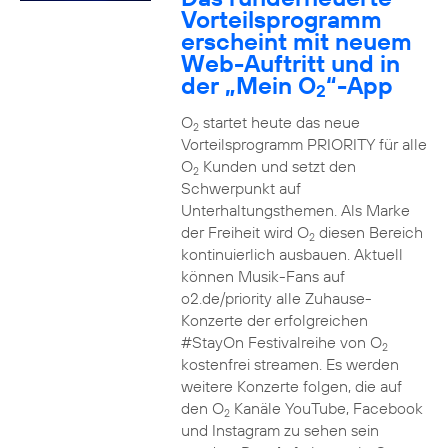
Vorteilsprogramm
erscheint mit neuem
Web-Auftritt und in
der „Mein O
“-App
2
O
startet heute das neue
2
Vorteilsprogramm PRIORITY für alle
O
Kunden und setzt den
2
Schwerpunkt auf
Unterhaltungsthemen. Als Marke
der Freiheit wird O
diesen Bereich
2
kontinuierlich ausbauen. Aktuell
können Musik-Fans auf
o2.de/priority alle Zuhause-
Konzerte der erfolgreichen
#StayOn Festivalreihe von O
2
kostenfrei streamen. Es werden
weitere Konzerte folgen, die auf
den O
Kanäle YouTube, Facebook
2
und Instagram zu sehen sein