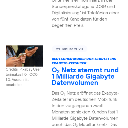
Unternehmen nominiert. In der
Sonderpreiskategorie „CSR und
Digitalisierung“ ist Telefónica einer
von fünf Kandidaten für den
begehrten Preis.
23. Januar 2020
DEUTSCHER MOBILFUNK STARTET INS
EXABYTE-ZEITALTER:
O
Netz stemmt rund
Credits: Pixabay User
2
1 Milliarde Gigabyte
terimakasih0
|
CC0
1.0, Ausschnitt
Datenvolumen
bearbeitet
Das O
Netz eröffnet das Exabyte-
2
Zeitalter im deutschen Mobilfunk:
In den vergangenen zwölf
Monaten schickten Kunden fast 1
Milliarde Gigabyte Datenvolumen
durch das O
Mobilfunknetz. Das
2