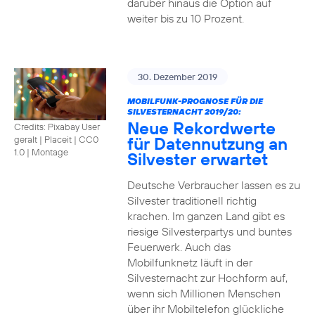
darüber hinaus die Option auf
weiter bis zu 10 Prozent.
30. Dezember 2019
MOBILFUNK-PROGNOSE FÜR DIE
SILVESTERNACHT 2019/20:
Neue Rekordwerte
Credits: Pixabay User
für Datennutzung an
geralt | Placeit
|
CC0
1.0 | Montage
Silvester erwartet
Deutsche Verbraucher lassen es zu
Silvester traditionell richtig
krachen. Im ganzen Land gibt es
riesige Silvesterpartys und buntes
Feuerwerk. Auch das
Mobilfunknetz läuft in der
Silvesternacht zur Hochform auf,
wenn sich Millionen Menschen
über ihr Mobiltelefon glückliche