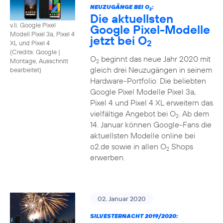
NEUZUGÄNGE BEI O
:
2
Die aktuellsten
v.li. Google Pixel
Google Pixel-Modelle
Modell Pixel 3a, Pixel 4
jetzt bei O
2
XL und Pixel 4
(
Credits: Google
|
O
beginnt das neue Jahr 2020 mit
Montage, Ausschnitt
2
gleich drei Neuzugängen in seinem
bearbeitet
)
Hardware-Portfolio: Die beliebten
Google Pixel Modelle Pixel 3a,
Pixel 4 und Pixel 4 XL erweitern das
vielfältige Angebot bei O
. Ab dem
2
14. Januar können Google-Fans die
aktuellsten Modelle online bei
o2.de sowie in allen O
Shops
2
erwerben.
02. Januar 2020
SILVESTERNACHT 2019/2020: