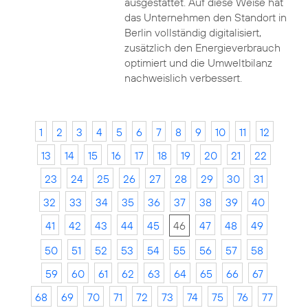
ausgestattet. Auf diese Weise hat
das Unternehmen den Standort in
Berlin vollständig digitalisiert,
zusätzlich den Energieverbrauch
optimiert und die Umweltbilanz
nachweislich verbessert.
1
2
3
4
5
6
7
8
9
10
11
12
13
14
15
16
17
18
19
20
21
22
23
24
25
26
27
28
29
30
31
32
33
34
35
36
37
38
39
40
41
42
43
44
45
46
47
48
49
50
51
52
53
54
55
56
57
58
59
60
61
62
63
64
65
66
67
68
69
70
71
72
73
74
75
76
77