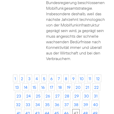
Bundesregierung beschlossenen
Mobilfunkgesamtstrategie.
Insbesondere deshalb, weil das
nächste Jahrzehnt technologisch
von der Mobilfunkinfrastruktur
geprägt sein wird, ja geprägt sein
muss angesichts der schnelle
wachsenden Bedürfnisse nach
Konnektivität immer und überall
aus der Wirtschaft und bei den
Verbrauchern.
1
2
3
4
5
6
7
8
9
10
11
12
13
14
15
16
17
18
19
20
21
22
23
24
25
26
27
28
29
30
31
32
33
34
35
36
37
38
39
40
41
42
43
44
45
46
47
48
49