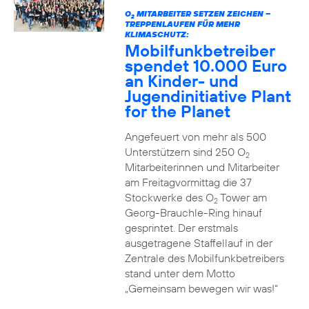
O
MITARBEITER SETZEN ZEICHEN –
2
TREPPENLAUFEN FÜR MEHR
KLIMASCHUTZ:
Mobilfunkbetreiber
spendet 10.000 Euro
an Kinder- und
Jugendinitiative Plant
for the Planet
Angefeuert von mehr als 500
Unterstützern sind 250 O
2
Mitarbeiterinnen und Mitarbeiter
am Freitagvormittag die 37
Stockwerke des O
Tower am
2
Georg-Brauchle-Ring hinauf
gesprintet. Der erstmals
ausgetragene Staffellauf in der
Zentrale des Mobilfunkbetreibers
stand unter dem Motto
„Gemeinsam bewegen wir was!“