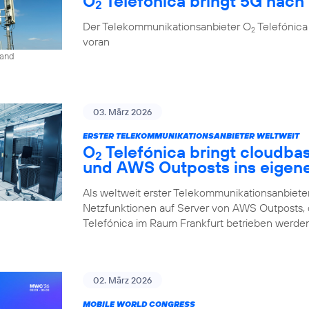
O
Telefónica bringt 5G nach 
2
Der Telekommunikationsanbieter O
Telefónica
2
voran
land
03. März 2026
ERSTER TELEKOMMUNIKATIONSANBIETER WELTWEIT
O
Telefónica bringt cloudba
2
und AWS Outposts ins eigen
Als weltweit erster Telekommunikationsanbieter
Netzfunktionen auf Server von AWS Outposts,
Telefónica im Raum Frankfurt betrieben werden
02. März 2026
MOBILE WORLD CONGRESS