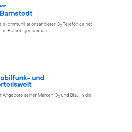
IDE
 Barnstedt
Telekommunikationsanbieter O
Telefónica hat
2
rt in Betrieb genommen
Mobilfunk- und
rteilswelt
t Angebote seiner Marken O
und Blau in die
2