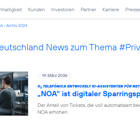
haltigkeit
Kunden
Investoren
Partner
Karriere
Presse
ws
Archiv 2024
Deutschland News zum Thema #Pri
19. März 2026
O
TELEFÓNICA ENTWICKELT KI-ASSISTENTEN FÜR NET
2
„NOA“ ist digitaler Sparrings
Der Anteil von Tickets, die voll automatisiert b
NOA erhöhen
f