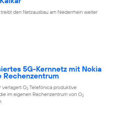
Kalkar
 treibt den Netzausbau am Niederrhein weiter
siertes 5G-Kernnetz mit Nokia
e Rechenzentrum
 verlagert O
Telefónica produktive
2
 die im eigenen Rechenzentrum von O
2
.