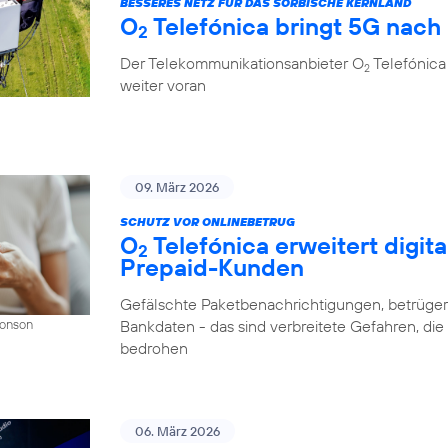
BESSERES NETZ FÜR DAS SORBISCHE KERNLAND
O
Telefónica bringt 5G nach
2
Der Telekommunikationsanbieter O
Telefónica
2
weiter voran
09. März 2026
SCHUTZ VOR ONLINEBETRUG
O
Telefónica erweitert digit
2
Prepaid-Kunden
Gefälschte Paketbenachrichtigungen, betrüger
Bankdaten - das sind verbreitete Gefahren, di
Donson
bedrohen
06. März 2026