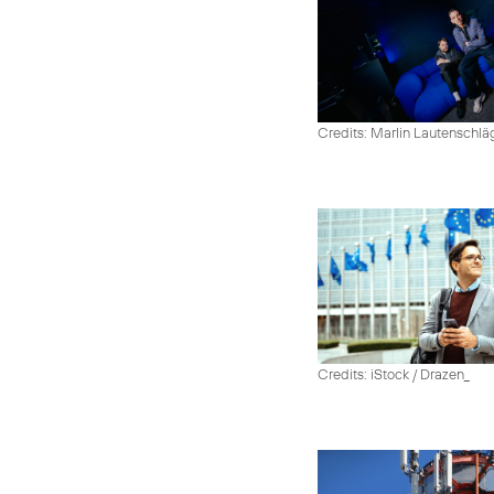
Credits: Marlin Lautenschlä
Credits: iStock / Drazen_