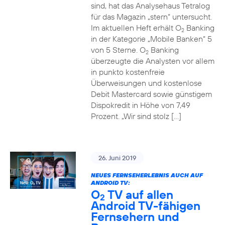
sind, hat das Analysehaus Tetralog
für das Magazin „stern“ untersucht.
Im aktuellen Heft erhält O
Banking
2
in der Kategorie „Mobile Banken“ 5
von 5 Sterne. O
Banking
2
überzeugte die Analysten vor allem
in punkto kostenfreie
Überweisungen und kostenlose
Debit Mastercard sowie günstigem
Dispokredit in Höhe von 7,49
Prozent. „Wir sind stolz […]
26. Juni 2019
NEUES FERNSEHERLEBNIS AUCH AUF
ANDROID TV:
O
TV auf allen
2
Android TV-fähigen
Fernsehern und