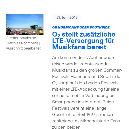
21. Juni 2019
OB HURRICANE ODER SOUTHSIDE:
O
stellt zusätzliche
2
Credits: Southside,
LTE-Versorgung für
Matthias Rhomberg
|
Musikfans bereit
Ausschnitt bearbeitet
Am kommenden Wochenende
reisen wieder zehntausende
Musikfans zu den großen Sommer-
Festivals Hurricane und Southside.
O
sorgt auf den beiden Festivals
2
mit einer LTE-Abdeckung für eine
schnelle mobile Verbindung per
Smartphone ins Internet. Beide
Festivals vereint eine lange
Geschichte: Seit 1997 strömen
zahlreiche, musikbegeisterte Fans
zu den beiden