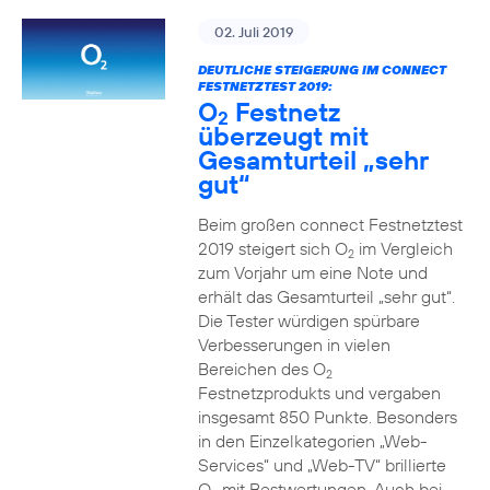
02. Juli 2019
DEUTLICHE STEIGERUNG IM CONNECT
FESTNETZTEST 2019:
O
Festnetz
2
überzeugt mit
Gesamturteil „sehr
gut“
Beim großen connect Festnetztest
2019 steigert sich O
im Vergleich
2
zum Vorjahr um eine Note und
erhält das Gesamturteil „sehr gut“.
Die Tester würdigen spürbare
Verbesserungen in vielen
Bereichen des O
2
Festnetzprodukts und vergaben
insgesamt 850 Punkte. Besonders
in den Einzelkategorien „Web-
Services“ und „Web-TV“ brillierte
O
mit Bestwertungen. Auch bei