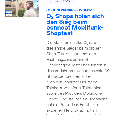
05. Juni 2019
BESTE BERATUNGSLEISTUNG:
O
Shops holen sich
2
den Sieg beim
connect Mobilfunk-
Shoptest
Die Mobilfunkmarke O
ist der
2
diesjährige Sieger beim großen
Shop-Test des renommierten
Fachmagazins connect.
Unabhängige Tester besuchten in
diesem Jahr erneut bundesweit 100
Shops der drei deutschen
Mobilfunkanbieter Deutsche
Telekom, Vodafone, Telefónica
sowie des Providers Mobilcom-
Debitel und stellten sie unerkannt
auf die Probe. Das Ergebnis im
aktuellen Heft: O
springt im
2