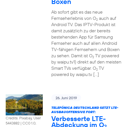
Boxen
Ab sofort gibt es das neue
Fernseherlebnis von O
auch auf
2
Android TV. Das IPTV-Produkt ist
damit zusätzlich zu der bereits
bestehenden App für Samsung
Fernseher auch auf allen Android
TV-fähigen Fernsehern und Boxen
zu sehen. Damit ist O
TV powered
2
by waipu.tv1) direkt auf den meisten
Smart TVs verfügbar. O
TV
2
powered by waipu.tv […]
26. Juni 2019
TELEFÓNICA DEUTSCHLAND SETZT LTE-
AUSBAUOFFENSIVE FORT:
Verbesserte LTE-
Credits: Pixabay, User
Abdeckung im O
5443882
|
CC0 1.0,
2