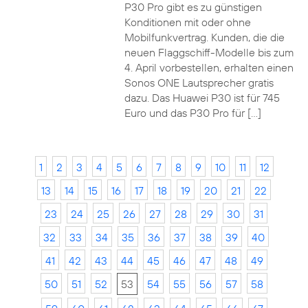
P30 Pro gibt es zu günstigen
Konditionen mit oder ohne
Mobilfunkvertrag. Kunden, die die
neuen Flaggschiff-Modelle bis zum
4. April vorbestellen, erhalten einen
Sonos ONE Lautsprecher gratis
dazu. Das Huawei P30 ist für 745
Euro und das P30 Pro für […]
1
2
3
4
5
6
7
8
9
10
11
12
13
14
15
16
17
18
19
20
21
22
23
24
25
26
27
28
29
30
31
32
33
34
35
36
37
38
39
40
41
42
43
44
45
46
47
48
49
50
51
52
53
54
55
56
57
58