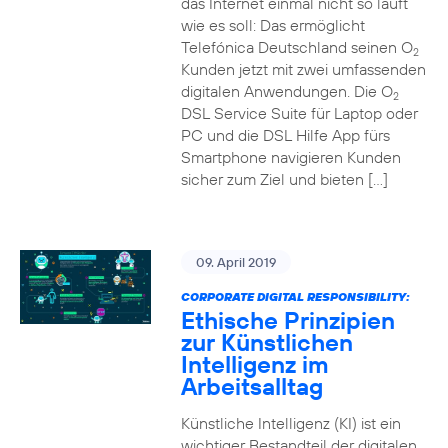
das Internet einmal nicht so läuft
wie es soll: Das ermöglicht
Telefónica Deutschland seinen O
2
Kunden jetzt mit zwei umfassenden
digitalen Anwendungen. Die O
2
DSL Service Suite für Laptop oder
PC und die DSL Hilfe App fürs
Smartphone navigieren Kunden
sicher zum Ziel und bieten […]
09. April 2019
CORPORATE DIGITAL RESPONSIBILITY:
Ethische Prinzipien
zur Künstlichen
Intelligenz im
Arbeitsalltag
Künstliche Intelligenz (KI) ist ein
wichtiger Bestandteil der digitalen