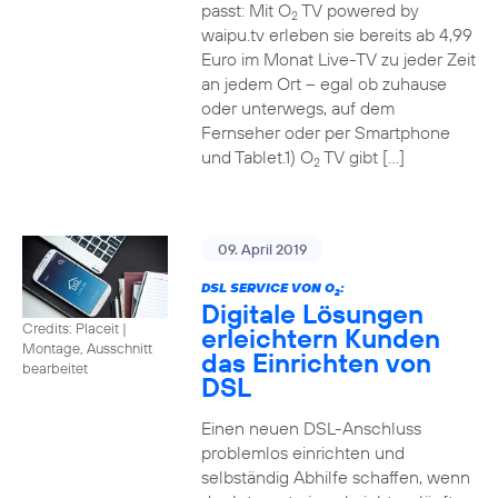
passt: Mit O
TV powered by
2
waipu.tv erleben sie bereits ab 4,99
Euro im Monat Live-TV zu jeder Zeit
an jedem Ort – egal ob zuhause
oder unterwegs, auf dem
Fernseher oder per Smartphone
und Tablet.1) O
TV gibt […]
2
09. April 2019
DSL SERVICE VON O
:
2
Digitale Lösungen
Credits: Placeit
|
erleichtern Kunden
Montage, Ausschnitt
das Einrichten von
bearbeitet
DSL
Einen neuen DSL-Anschluss
problemlos einrichten und
selbständig Abhilfe schaffen, wenn