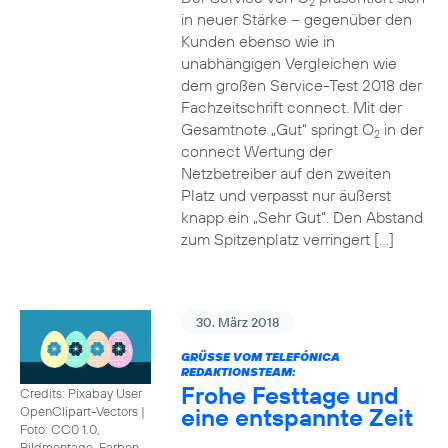
2
in neuer Stärke – gegenüber den
Kunden ebenso wie in
unabhängigen Vergleichen wie
dem großen Service-Test 2018 der
Fachzeitschrift connect. Mit der
Gesamtnote „Gut“ springt O
in der
2
connect Wertung der
Netzbetreiber auf den zweiten
Platz und verpasst nur äußerst
knapp ein „Sehr Gut“. Den Abstand
zum Spitzenplatz verringert […]
30. März 2018
GRÜSSE VOM TELEFÓNICA R
EDAKTIONSTEAM:
Frohe Festtage und
Credits: Pixabay User
eine entspannte Zeit
OpenClipart-Vectors
|
Foto: CC0 1.0,
Bildmontage, Farben