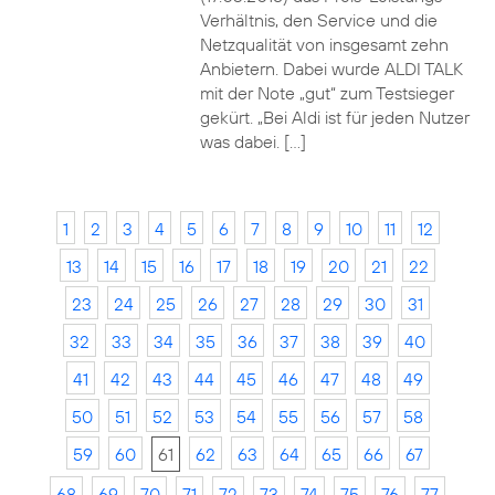
Verhältnis, den Service und die
Netzqualität von insgesamt zehn
Anbietern. Dabei wurde ALDI TALK
mit der Note „gut“ zum Testsieger
gekürt. „Bei Aldi ist für jeden Nutzer
was dabei. […]
1
2
3
4
5
6
7
8
9
10
11
12
13
14
15
16
17
18
19
20
21
22
23
24
25
26
27
28
29
30
31
32
33
34
35
36
37
38
39
40
41
42
43
44
45
46
47
48
49
50
51
52
53
54
55
56
57
58
59
60
61
62
63
64
65
66
67
68
69
70
71
72
73
74
75
76
77