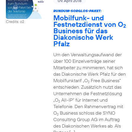
09. April 2018
RUNDUM-SORGLOS-PAKET:
Mobilfunk- und
Credits: o2
Festnetzdienst von O
2
Business für das
Diakonische Werk
Pfalz
Um den Verwaltungsaufwand der
über 100 Einzelverträge seiner
Mitarbeiter zu minimieren, hat sich
das Diakonische Werk Pfalz für den
Mobilfunktarif „O
Free Business“
2
entschieden. Zusätzlich nutzt das
Unternehmen die Festnetzlösung
„O
All-IP“ für Internet und
2
Telefonie. Den Rahmenvertrag mit
O
Business schloss die SYNO
2
Consulting Group AG im Auftrag
des Diakonischen Werkes ab. Als