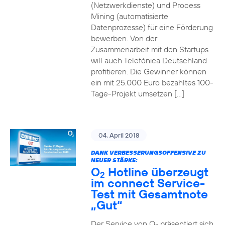
(Netzwerkdienste) und Process
Mining (automatisierte
Datenprozesse) für eine Förderung
bewerben. Von der
Zusammenarbeit mit den Startups
will auch Telefónica Deutschland
profitieren. Die Gewinner können
ein mit 25.000 Euro bezahltes 100-
Tage-Projekt umsetzen […]
04. April 2018
DANK VERBESSERUNGSOFFENSIVE ZU
NEUER STÄRKE:
O
Hotline überzeugt
2
im connect Service-
Test mit Gesamtnote
„Gut“
Der Service von O
präsentiert sich