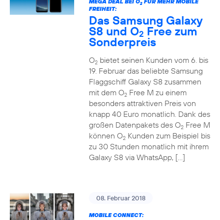
MEGA DEAL BEI O
FÜR MEHR MOBILE
2
FREIHEIT:
Das Samsung Galaxy
S8 und O
Free zum
2
Sonderpreis
O
bietet seinen Kunden vom 6. bis
2
19. Februar das beliebte Samsung
Flaggschiff Galaxy S8 zusammen
mit dem O
Free M zu einem
2
besonders attraktiven Preis von
knapp 40 Euro monatlich. Dank des
großen Datenpakets des O
Free M
2
können O
Kunden zum Beispiel bis
2
zu 30 Stunden monatlich mit ihrem
Galaxy S8 via WhatsApp, […]
08. Februar 2018
MOBILE CONNECT: