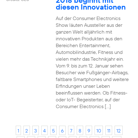
2018 beginnt mit
diesen Innovationen
Auf der Consumer Electronics
Show läuten Aussteller aus der
ganzen Welt alljährlich mit
innovativen Produkten aus den
Bereichen Entertainment,
Automobilindustrie, Fitness und
vielen mehr das Technikjahr ein.
Vom 9. bis zum 12. Januar sehen
Besucher wie Fußgänger-Airbags,
faltbare Smartphones und weitere
Erfindungen unser Leben
beeinflussen werden. Ob Fitness-
oder IoT- Begeisterter, auf der
Consumer Electronics […]
1
2
3
4
5
6
7
8
9
10
11
12