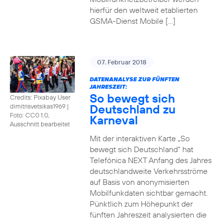
hierfür den weltweit etablierten
GSMA-Dienst Mobile […]
07. Februar 2018
DATENANALYSE ZUR FÜNFTEN
JAHRESZEIT:
So bewegt sich
Credits: Pixabay User
Deutschland zu
dimitrisvetsikas1969
|
Foto: CC0 1.0,
Karneval
Ausschnitt bearbeitet
Mit der interaktiven Karte „So
bewegt sich Deutschland“ hat
Telefónica NEXT Anfang des Jahres
deutschlandweite Verkehrsströme
auf Basis von anonymisierten
Mobilfunkdaten sichtbar gemacht.
Pünktlich zum Höhepunkt der
fünften Jahreszeit analysierten die