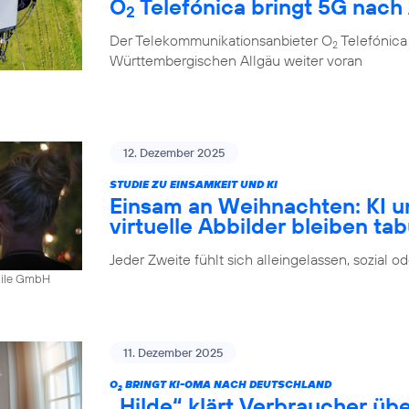
O
Telefónica bringt 5G nach
2
Der Telekommunikationsanbieter O
Telefónica
2
Württembergischen Allgäu weiter voran
12. Dezember 2025
STUDIE ZU EINSAMKEIT UND KI
Einsam an Weihnachten: KI u
virtuelle Abbilder bleiben ta
Jeder Zweite fühlt sich alleingelassen, sozial 
bile GmbH
11. Dezember 2025
O
BRINGT KI-OMA NACH DEUTSCHLAND
2
„Hilde“ klärt Verbraucher ü