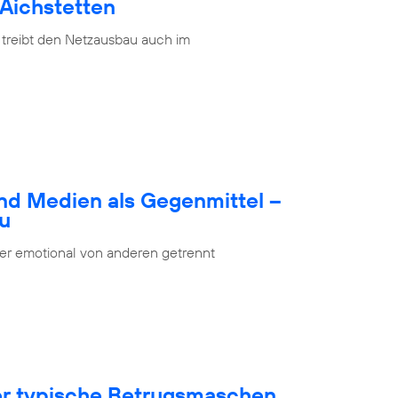
 Aichstetten
 treibt den Netzausbau auch im
nd Medien als Gegenmittel –
bu
oder emotional von anderen getrennt
ber typische Betrugsmaschen