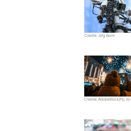
Credits: Jörg Borm
Credits: AdobeStock/Pp, KI-