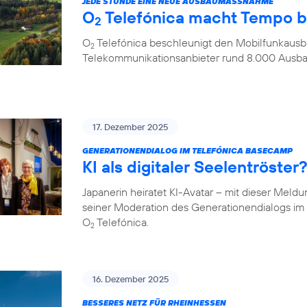
JEDE STUNDE EINE NEUE AUSBAUMASSNAHME
O
Telefónica macht Tempo 
2
O
Telefónica beschleunigt den Mobilfunkausba
2
Telekommunikationsanbieter rund 8.000 Aus
17. Dezember 2025
GENERATIONENDIALOG IM TELEFÓNICA BASECAMP
KI als digitaler Seelentröste
Japanerin heiratet KI-Avatar – mit dieser Meld
seiner Moderation des Generationendialogs 
O
Telefónica.
2
16. Dezember 2025
BESSERES NETZ FÜR RHEINHESSEN