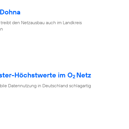
 Dohna
 treibt den Netzausbau auch im Landkreis
an
ester-Höchstwerte im O
Netz
2
ile Datennutzung in Deutschland schlagartig