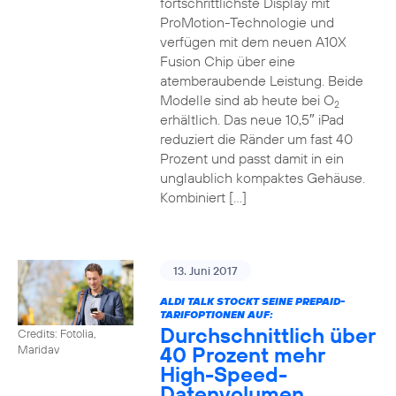
fortschrittlichste Display mit
ProMotion-Technologie und
verfügen mit dem neuen A10X
Fusion Chip über eine
atemberaubende Leistung. Beide
Modelle sind ab heute bei O
2
erhältlich. Das neue 10,5″ iPad
reduziert die Ränder um fast 40
Prozent und passt damit in ein
unglaublich kompaktes Gehäuse.
Kombiniert […]
13. Juni 2017
ALDI TALK STOCKT SEINE PREPAID-
TARIFOPTIONEN AUF:
Durchschnittlich über
Credits: Fotolia,
40 Prozent mehr
Maridav
High-Speed-
Datenvolumen