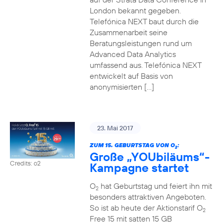
London bekannt gegeben.
Telefónica NEXT baut durch die
Zusammenarbeit seine
Beratungsleistungen rund um
Advanced Data Analytics
umfassend aus. Telefónica NEXT
entwickelt auf Basis von
anonymisierten […]
23. Mai 2017
ZUM 15. GEBURTSTAG VON O
:
2
Große „YOUbiläums“-
Credits: o2
Kampagne startet
O
hat Geburtstag und feiert ihn mit
2
besonders attraktiven Angeboten.
So ist ab heute der Aktionstarif O
2
Free 15 mit satten 15 GB