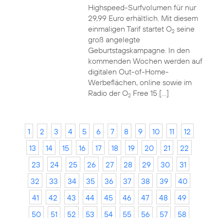
Highspeed-Surfvolumen für nur
29,99 Euro erhältlich. Mit diesem
einmaligen Tarif startet O
seine
2
groß angelegte
Geburtstagskampagne. In den
kommenden Wochen werden auf
digitalen Out-of-Home-
Werbeflächen, online sowie im
Radio der O
Free 15 […]
2
1
2
3
4
5
6
7
8
9
10
11
12
13
14
15
16
17
18
19
20
21
22
23
24
25
26
27
28
29
30
31
32
33
34
35
36
37
38
39
40
41
42
43
44
45
46
47
48
49
50
51
52
53
54
55
56
57
58