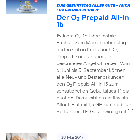
ZUM GEBURTSTAG ALLES GUTE – AUCH
FÜR PREPAID-KUNDEN:
Der O
Prepaid All-in
2
15
15 Jahre O
, 15 Jahre mobile
2
Freiheit: Zum Markengeburtstag
dürfen sich in Kürze auch O
2
Prepaid-Kunden über ein
besonderes Angebot freuen. Vom
6. Juni bis 5. September können
alle Neu- und Bestandskunden
den O
Prepaid All-in 15 zum
2
sensationellen Geburtstags-Preis
buchen. Damit gibt es die flexible
Allnet-Flat mit 1,5 GB zum mobilen
Surfen bei LTE-Geschwindigkeit […]
29. Mai 2017