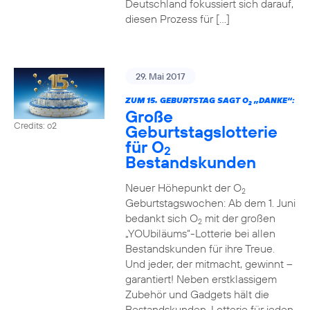
Deutschland fokussiert sich darauf,
diesen Prozess für […]
29. Mai 2017
ZUM 15. GEBURTSTAG SAGT O
„DANKE“:
2
Große
Credits: o2
Geburtstagslotterie
für O
2
Bestandskunden
Neuer Höhepunkt der O
2
Geburtstagswochen: Ab dem 1. Juni
bedankt sich O
mit der großen
2
„YOUbiläums“-Lotterie bei allen
Bestandskunden für ihre Treue.
Und jeder, der mitmacht, gewinnt –
garantiert! Neben erstklassigem
Zubehör und Gadgets hält die
Bestandskunden-Lotterie für jeden