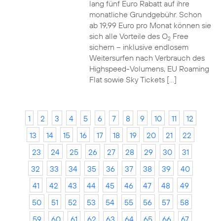
lang fünf Euro Rabatt auf ihre
monatliche Grundgebühr. Schon
ab 19,99 Euro pro Monat können sie
sich alle Vorteile des O
Free
2
sichern – inklusive endlosem
Weitersurfen nach Verbrauch des
Highspeed-Volumens, EU Roaming
Flat sowie Sky Tickets […]
1
2
3
4
5
6
7
8
9
10
11
12
13
14
15
16
17
18
19
20
21
22
23
24
25
26
27
28
29
30
31
32
33
34
35
36
37
38
39
40
41
42
43
44
45
46
47
48
49
50
51
52
53
54
55
56
57
58
59
60
61
62
63
64
65
66
67