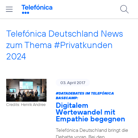
Telefónica Deutschland News
zum Thema #Privatkunden
2024
03. April 2017
#DATADEBATES
IM TELEFÓNICA
BASECAMP:
Digitalem
Credits: Henrik Andree
Wertewandel mit
Empathie begegnen
Telefónica Deutschland bringt die
Debatte voran. Bei den