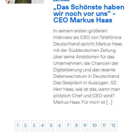
„Das Schönste haben
wir noch vor uns“ -
CEO Markus Haas
In seinem ersten größeren
Interview als CEO von Telefónica
Deutschland spricht Markus Haas
mit der Süddeutschen Zeitung
über seine Ambitionen für das
Unternehmen, die Chancen der
Digitalisierung und das rasante
Datenwachstum in Deutschland.
Das Gespräch in Auszügen. SZ:
Herr Haas, wie ist das, wenn man
plötzlich Chef und CEO wird?
Markus Haas: Für mich ist […]
1
2
3
4
5
6
7
8
9
10
11
12