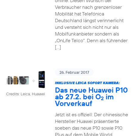
online. Diesen Wunsch der
Verbraucher nach grenzenloser
Mobilität hat Telefónica
Deutschland längst verinnerlicht
und versteht sich nicht nur als
Mobilfunkanbieter sondern als
„OnLife Telco“. Denn als führender
[…]
26. Februar 2017
INKLUSIVE LEICA SOFORT KAMERA:
Das neue Huawei P10
Credits: Leica, Huawei
ab 27.2. bei O
im
2
Vorverkauf
Jetzt ist es offiziell: Der chinesische
Hersteller Huawei präsentierte
soeben das neue P10 sowie P10
Plus auf dem Mobile World