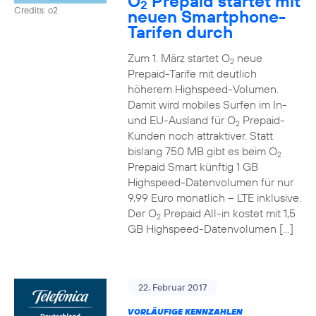
O
Prepaid startet mit
2
Credits: o2
neuen Smartphone-
Tarifen durch
Zum 1. März startet O
neue
2
Prepaid-Tarife mit deutlich
höherem Highspeed-Volumen.
Damit wird mobiles Surfen im In-
und EU-Ausland für O
Prepaid-
2
Kunden noch attraktiver. Statt
bislang 750 MB gibt es beim O
2
Prepaid Smart künftig 1 GB
Highspeed-Datenvolumen für nur
9,99 Euro monatlich – LTE inklusive.
Der O
Prepaid All-in kostet mit 1,5
2
GB Highspeed-Datenvolumen […]
22. Februar 2017
VORLÄUFIGE KENNZAHLEN