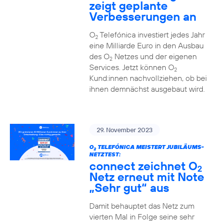
zeigt geplante
Verbesserungen an
O
Telefónica investiert jedes Jahr
2
eine Milliarde Euro in den Ausbau
des O
Netzes und der eigenen
2
Services. Jetzt können O
2
Kund:innen nachvollziehen, ob bei
ihnen demnächst ausgebaut wird.
29. November 2023
O
TELEFÓNICA MEISTERT JUBILÄUMS-
2
NETZTEST:
connect zeichnet O
2
Netz erneut mit Note
„Sehr gut“ aus
Damit behauptet das Netz zum
vierten Mal in Folge seine sehr