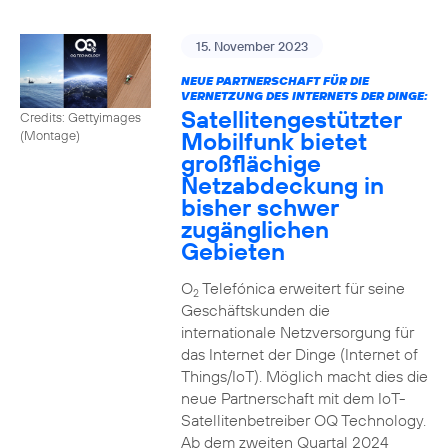
15. November 2023
NEUE PARTNERSCHAFT FÜR DIE
VERNETZUNG DES INTERNETS DER DINGE:
Satellitengestützter
Credits: Gettyimages
Mobilfunk bietet
(Montage)
großflächige
Netzabdeckung in
bisher schwer
zugänglichen
Gebieten
O
Telefónica erweitert für seine
2
Geschäftskunden die
internationale Netzversorgung für
das Internet der Dinge (Internet of
Things/IoT). Möglich macht dies die
neue Partnerschaft mit dem IoT-
Satellitenbetreiber OQ Technology.
Ab dem zweiten Quartal 2024