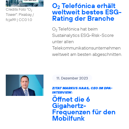
O
Telefónica erhält
2
Credits Foto "O
weltweit bestes ESG-
2
Tower": Pixabay /
Rating der Branche
fcja99
|
CC0 1.0
O
Telefónica hat beim
2
Sustainalytics ESG-Risk-Score
unter allen
Telekommunikationsunternehmen
weltweit am besten abgeschnitten.
11. Dezember 2023
ZITAT MARKUS HAAS, CEO IM DPA-
INTERVIEW:
Öffnet die 6
Gigahertz-
Frequenzen für den
Mobilfunk