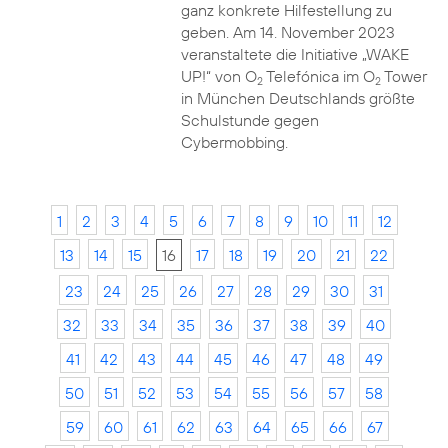
ganz konkrete Hilfestellung zu
geben. Am 14. November 2023
veranstaltete die Initiative „WAKE
UP!“ von O
Telefónica im O
Tower
2
2
in München Deutschlands größte
Schulstunde gegen
Cybermobbing.
1
2
3
4
5
6
7
8
9
10
11
12
13
14
15
16
17
18
19
20
21
22
23
24
25
26
27
28
29
30
31
32
33
34
35
36
37
38
39
40
41
42
43
44
45
46
47
48
49
50
51
52
53
54
55
56
57
58
59
60
61
62
63
64
65
66
67