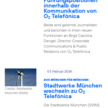
Führungspositionen
innerhalb der
Kommunikation von
O
Telefónica
2
Beide sind gelernte Journalisten
und berichten in ihren neuen
Funktionen an Birgit Carolina
Dengel, Director Corporate
Communications & Public
Relations von O
Telefónica.
2
07. Februar 2024
AUS MÜNCHEN FÜR MÜNCHEN:
Stadtwerke München
Credits: Stadtwerke
wechseln zu O
2
München (SWM)
Telefónica
Die Stadtwerke München (SWM)