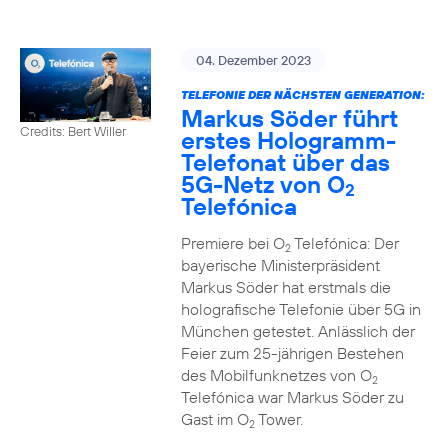
04. Dezember 2023
TELEFONIE DER NÄCHSTEN GENERATION:
Markus Söder führt
Credits: Bert Willer
erstes Hologramm-
Telefonat über das
5G-Netz von O
2
Telefónica
Premiere bei O
Telefónica: Der
2
bayerische Ministerpräsident
Markus Söder hat erstmals die
holografische Telefonie über 5G in
München getestet. Anlässlich der
Feier zum 25-jährigen Bestehen
des Mobilfunknetzes von O
2
Telefónica war Markus Söder zu
Gast im O
Tower.
2