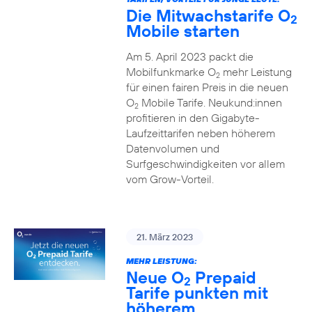
Die Mitwachstarife O
2
Mobile starten
Am 5. April 2023 packt die
Mobilfunkmarke O
mehr Leistung
2
für einen fairen Preis in die neuen
O
Mobile Tarife. Neukund:innen
2
profitieren in den Gigabyte-
Laufzeittarifen neben höherem
Datenvolumen und
Surfgeschwindigkeiten vor allem
vom Grow-Vorteil.
21. März 2023
MEHR LEISTUNG:
Neue O
Prepaid
2
Tarife punkten mit
höherem