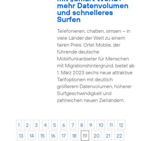
mehr Datenvolumen
und schnelleres
Surfen
Telefonieren, chatten, simsen – in
viele Länder der Welt zu einem
fairen Preis. Ortel Mobile, der
führende deutsche
Mobilfunkanbieter für Menschen
mit Migrationshintergrund, bietet ab
1. März 2023 sechs neue attraktive
Tarifoptionen mit deutlich
größerem Datenvolumen, höherer
Surfgeschwindigkeit und
zahlreichen neuen Zielländern.
1
2
3
4
5
6
7
8
9
10
11
12
13
14
15
16
17
18
19
20
21
22