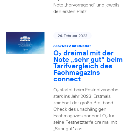
Note „hervorragend“ und jeweils
den ersten Platz.
24. Februar 2023
FESTNETZ IM CHECK:
O
dreimal mit der
2
Note „sehr gut“ beim
Tarifvergleich des
Fachmagazins
connect
O
startet beim Festnetzangebot
2
stark ins Jahr 2023: Erstmals
zeichnet der große Breitband-
Check des unabhängigen
Fachmagazins connect O
für
2
seine Festnetztarife dreimal mit
„Sehr gut“ aus.