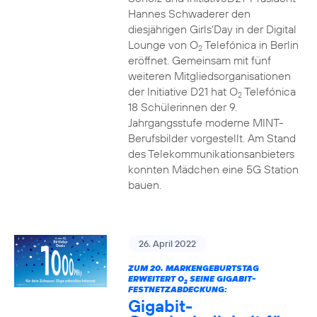
Hannes Schwaderer den
diesjährigen Girls‘Day in der Digital
Lounge von O
Telefónica in Berlin
2
eröffnet. Gemeinsam mit fünf
weiteren Mitgliedsorganisationen
der Initiative D21 hat O
Telefónica
2
18 Schülerinnen der 9.
Jahrgangsstufe moderne MINT-
Berufsbilder vorgestellt. Am Stand
des Telekommunikationsanbieters
konnten Mädchen eine 5G Station
bauen.
26. April 2022
ZUM 20. MARKENGEBURTSTAG
ERWEITERT O
SEINE GIGABIT-
2
FESTNETZABDECKUNG:
Gigabit-