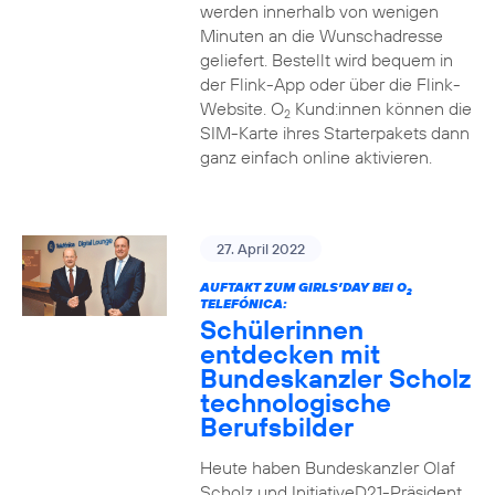
werden innerhalb von wenigen
Minuten an die Wunschadresse
geliefert. Bestellt wird bequem in
der Flink-App oder über die Flink-
Website. O
Kund:innen können die
2
SIM-Karte ihres Starterpakets dann
ganz einfach online aktivieren.
27. April 2022
AUFTAKT ZUM GIRLS’DAY BEI O
2
TELEFÓNICA:
Schülerinnen
entdecken mit
Bundeskanzler Scholz
technologische
Berufsbilder
Heute haben Bundeskanzler Olaf
Scholz und InitiativeD21-Präsident