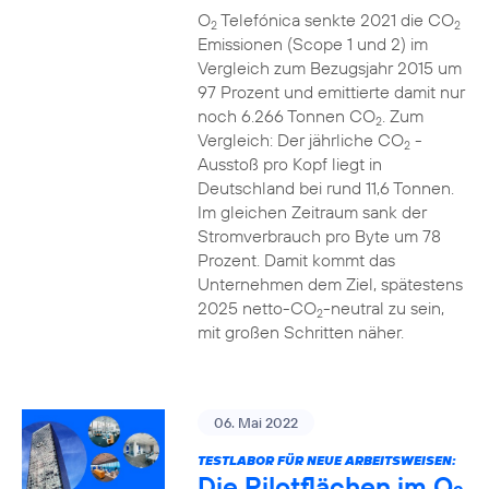
O
Telefónica senkte 2021 die CO
2
2
Emissionen (Scope 1 und 2) im
Vergleich zum Bezugsjahr 2015 um
97 Prozent und emittierte damit nur
noch 6.266 Tonnen CO
. Zum
2
Vergleich: Der jährliche CO
-
2
Ausstoß pro Kopf liegt in
Deutschland bei rund 11,6 Tonnen.
Im gleichen Zeitraum sank der
Stromverbrauch pro Byte um 78
Prozent. Damit kommt das
Unternehmen dem Ziel, spätestens
2025 netto-CO
-neutral zu sein,
2
mit großen Schritten näher.
06. Mai 2022
TESTLABOR FÜR NEUE ARBEITSWEISEN:
Die Pilotflächen im O