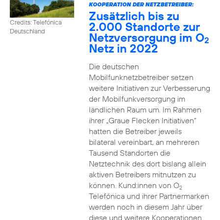
KOOPERATION DER NETZBETREIBER:
Zusätzlich bis zu
Credits: Telefónica
2.000 Standorte zur
Deutschland
Netzversorgung im O
2
Netz in 2022
Die deutschen
Mobilfunknetzbetreiber setzen
weitere Initiativen zur Verbesserung
der Mobilfunkversorgung im
ländlichen Raum um. Im Rahmen
ihrer „Graue Flecken Initiativen“
hatten die Betreiber jeweils
bilateral vereinbart, an mehreren
Tausend Standorten die
Netztechnik des dort bislang allein
aktiven Betreibers mitnutzen zu
können. Kund:innen von O
2
Telefónica und ihrer Partnermarken
werden noch in diesem Jahr über
diese und weitere Kooperationen