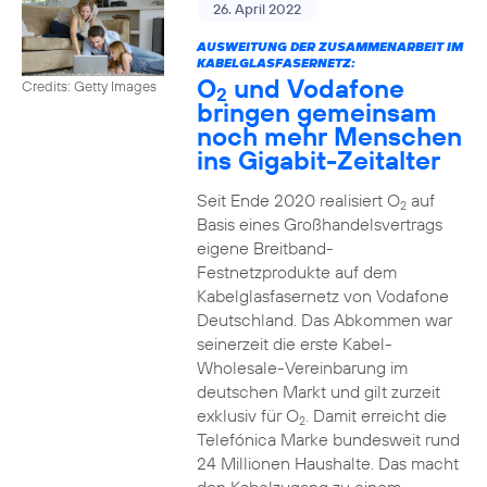
26. April 2022
AUSWEITUNG DER ZUSAMMENARBEIT IM
KABELGLASFASERNETZ:
O
und Vodafone
Credits: Getty Images
2
bringen gemeinsam
noch mehr Menschen
ins Gigabit-Zeitalter
Seit Ende 2020 realisiert O
auf
2
Basis eines Großhandelsvertrags
eigene Breitband-
Festnetzprodukte auf dem
Kabelglasfasernetz von Vodafone
Deutschland. Das Abkommen war
seinerzeit die erste Kabel-
Wholesale-Vereinbarung im
deutschen Markt und gilt zurzeit
exklusiv für O
. Damit erreicht die
2
Telefónica Marke bundesweit rund
24 Millionen Haushalte. Das macht