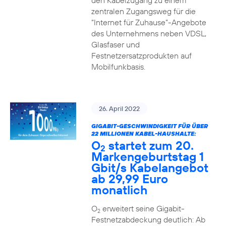
den Kabelzugang zu einem
zentralen Zugangsweg für die
“Internet für Zuhause”-Angebote
des Unternehmens neben VDSL,
Glasfaser und
Festnetzersatzprodukten auf
Mobilfunkbasis.
26. April 2022
GIGABIT-GESCHWINDIGKEIT FÜR ÜBER
22 MILLIONEN KABEL-HAUSHALTE:
O
startet zum 20.
2
Markengeburtstag 1
Gbit/s Kabelangebot
ab 29,99 Euro
monatlich
O
erweitert seine Gigabit-
2
Festnetzabdeckung deutlich: Ab