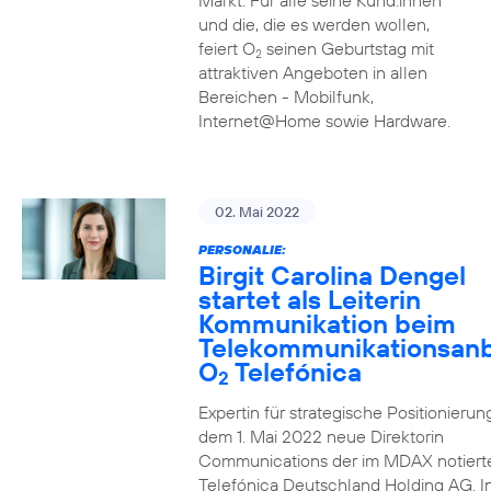
Markt. Für alle seine Kund:innen
und die, die es werden wollen,
feiert O
seinen Geburtstag mit
2
attraktiven Angeboten in allen
Bereichen - Mobilfunk,
Internet@Home sowie Hardware.
02. Mai 2022
PERSONALIE:
Birgit Carolina Dengel
startet als Leiterin
Kommunikation beim
Telekommunikationsanb
O
Telefónica
2
Expertin für strategische Positionierung 
dem 1. Mai 2022 neue Direktorin
Communications der im MDAX notiert
Telefónica Deutschland Holding AG. In