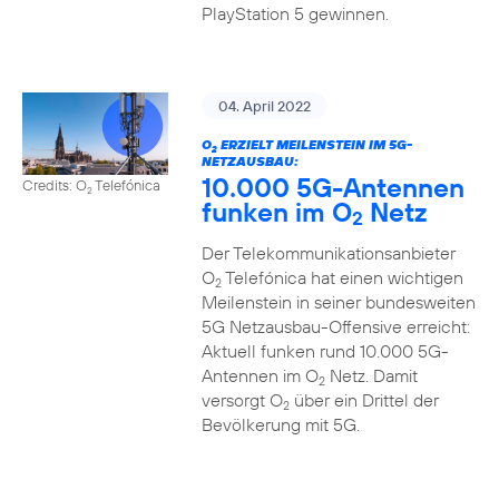
PlayStation 5 gewinnen.
04. April 2022
O
ERZIELT MEILENSTEIN IM 5G-
2
NETZAUSBAU:
10.000 5G-Antennen
Credits: O
Telefónica
2
funken im O
Netz
2
Der Telekommunikationsanbieter
O
Telefónica hat einen wichtigen
2
Meilenstein in seiner bundesweiten
5G Netzausbau-Offensive erreicht:
Aktuell funken rund 10.000 5G-
Antennen im O
Netz. Damit
2
versorgt O
über ein Drittel der
2
Bevölkerung mit 5G.