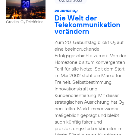
02. Mai 2022
20 JAHRE O
:
2
Die Welt der
Credits: O
Telefónica
Telekommunikation
2
verändern
Zum 20. Geburtstag blickt O
auf
2
eine beeindruckende
Erfolgsgeschichte zurück. Von der
Homezone bis zum konvergenten
Tarif für alle Netze: Seit dem Start
im Mai 2002 steht die Marke für
Freiheit, Selbstbestimmung,
Innovationskraft und
Kundenorientierung. Mit dieser
strategischen Ausrichtung hat O
2
den Telko-Markt immer wieder
maßgeblich geprägt und bleibt
auch künftig fairer und
preisleistungsstarker Vorreiter im