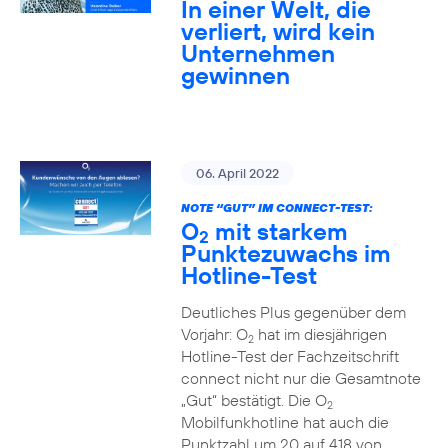
In einer Welt, die
verliert, wird kein
Unternehmen
gewinnen
06. April 2022
NOTE “GUT” IM CONNECT-TEST:
O
mit starkem
2
Punktezuwachs im
Hotline-Test
Deutliches Plus gegenüber dem
Vorjahr: O
hat im diesjährigen
2
Hotline-Test der Fachzeitschrift
connect nicht nur die Gesamtnote
„Gut“ bestätigt. Die O
2
Mobilfunkhotline hat auch die
Punktzahl um 20 auf 418 von