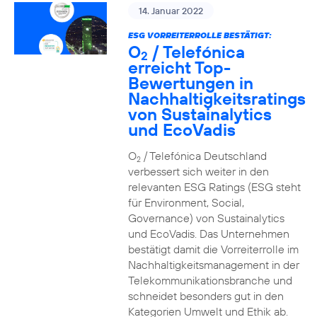
14. Januar 2022
ESG VORREITERROLLE BESTÄTIGT:
O
/ Telefónica
2
erreicht Top-
Bewertungen in
Nachhaltigkeitsratings
von Sustainalytics
und EcoVadis
O
/ Telefónica Deutschland
2
verbessert sich weiter in den
relevanten ESG Ratings (ESG steht
für Environment, Social,
Governance) von Sustainalytics
und EcoVadis. Das Unternehmen
bestätigt damit die Vorreiterrolle im
Nachhaltigkeitsmanagement in der
Telekommunikationsbranche und
schneidet besonders gut in den
Kategorien Umwelt und Ethik ab.