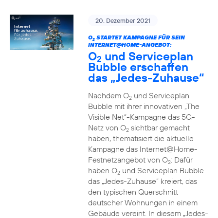
20. Dezember 2021
O
STARTET KAMPAGNE FÜR SEIN
2
INTERNET@HOME-ANGEBOT:
O
und Serviceplan
2
Bubble erschaffen
das „Jedes-Zuhause“
Nachdem O
und Serviceplan
2
Bubble mit ihrer innovativen „The
Visible Net“-Kampagne das 5G-
Netz von O
sichtbar gemacht
2
haben, thematisiert die aktuelle
Kampagne das Internet@Home-
Festnetzangebot von O
: Dafür
2
haben O
und Serviceplan Bubble
2
das „Jedes-Zuhause“ kreiert, das
den typischen Querschnitt
deutscher Wohnungen in einem
Gebäude vereint. In diesem „Jedes-