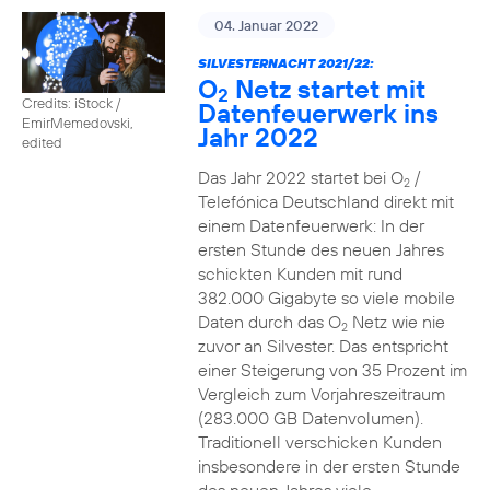
04. Januar 2022
SILVESTERNACHT 2021/22:
O
Netz startet mit
2
Credits: iStock /
Datenfeuerwerk ins
EmirMemedovski,
Jahr 2022
edited
Das Jahr 2022 startet bei O
/
2
Telefónica Deutschland direkt mit
einem Datenfeuerwerk: In der
ersten Stunde des neuen Jahres
schickten Kunden mit rund
382.000 Gigabyte so viele mobile
Daten durch das O
Netz wie nie
2
zuvor an Silvester. Das entspricht
einer Steigerung von 35 Prozent im
Vergleich zum Vorjahreszeitraum
(283.000 GB Datenvolumen).
Traditionell verschicken Kunden
insbesondere in der ersten Stunde