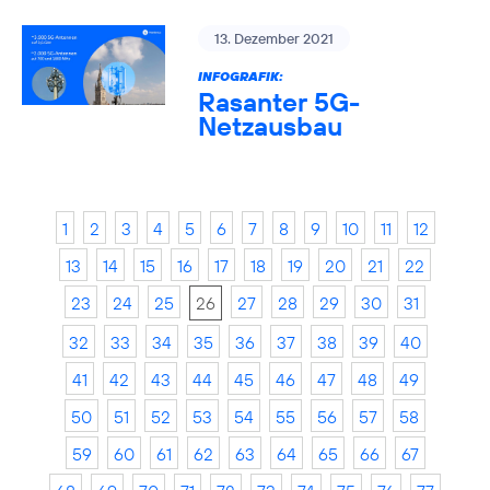
13. Dezember 2021
INFOGRAFIK:
Rasanter 5G-
Netzausbau
1
2
3
4
5
6
7
8
9
10
11
12
13
14
15
16
17
18
19
20
21
22
23
24
25
26
27
28
29
30
31
32
33
34
35
36
37
38
39
40
41
42
43
44
45
46
47
48
49
50
51
52
53
54
55
56
57
58
59
60
61
62
63
64
65
66
67