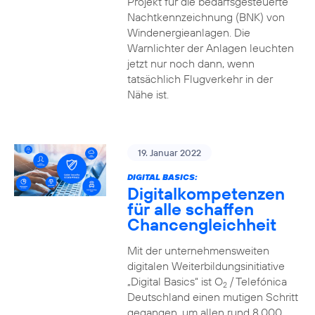
Projekt für die bedarfsgesteuerte
Nachtkennzeichnung (BNK) von
Windenergieanlagen. Die
Warnlichter der Anlagen leuchten
jetzt nur noch dann, wenn
tatsächlich Flugverkehr in der
Nähe ist.
19. Januar 2022
DIGITAL BASICS:
Digitalkompetenzen
für alle schaffen
Chancengleichheit
Mit der unternehmensweiten
digitalen Weiterbildungsinitiative
„Digital Basics“ ist O
/ Telefónica
2
Deutschland einen mutigen Schritt
gegangen, um allen rund 8.000