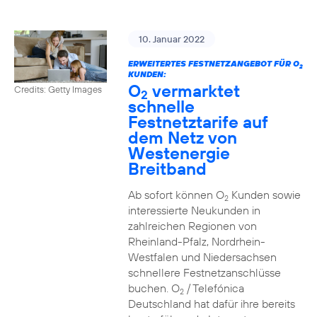
10. Januar 2022
ERWEITERTES FESTNETZANGEBOT FÜR O
2
KUNDEN:
O
vermarktet
Credits: Getty Images
2
schnelle
Festnetztarife auf
dem Netz von
Westenergie
Breitband
Ab sofort können O
Kunden sowie
2
interessierte Neukunden in
zahlreichen Regionen von
Rheinland-Pfalz, Nordrhein-
Westfalen und Niedersachsen
schnellere Festnetzanschlüsse
buchen. O
/ Telefónica
2
Deutschland hat dafür ihre bereits