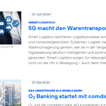
01. Juni 2020
SMART LOGISTICS:
5G macht den Warentransport 
Smart Logistics optimieren Logistikprozesse du
und computergestützten Systemen. Logistik hat
Warenumlagerung gemein, wie sie in der Vergang
|
CC0 1.0,
Digitalisierung deutlich intelligenter und somit e
geworden. Smart Logistics sorgen für reibungsl
rund um die Uhr in Bewegung – auch dank inte
27. Mai 2020
DAS SMARTPHONE ALS MOBILE BANK:
O
Banking startet mit comdir
2
O
und die comdirect bank AG kooperieren künf
2