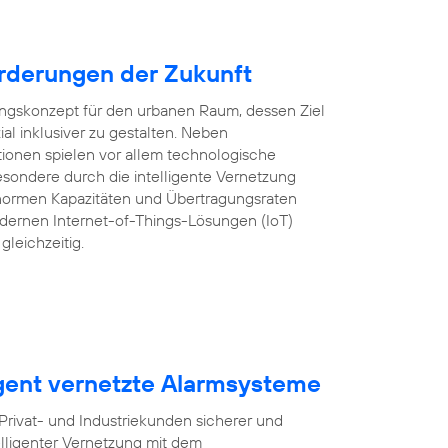
rderungen der Zukunft
lungskonzept für den urbanen Raum, dessen Ziel
ozial inklusiver zu gestalten. Neben
tionen spielen vor allem technologische
sondere durch die intelligente Vernetzung
ormen Kapazitäten und Übertragungsraten
ernen Internet-of-Things-Lösungen (IoT)
gleichzeitig.
igent vernetzte Alarmsysteme
ivat- und Industriekunden sicherer und
lligenter Vernetzung mit dem