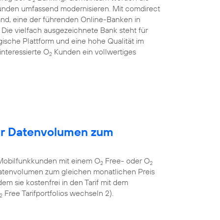
Kunden umfassend modernisieren. Mit comdirect
and, eine der führenden Online-Banken in
ie vielfach ausgezeichnete Bank steht für
gische Plattform und eine hohe Qualität im
nteressierte O
Kunden ein vollwertiges
2
hr Datenvolumen zum
Mobilfunkkunden mit einem O
Free- oder O
2
2
 Datenvolumen zum gleichen monatlichen Preis
em sie kostenfrei in den Tarif mit dem
Free Tarifportfolios wechseln 2).
2